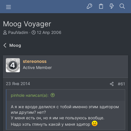
Moog Voyager
А
Д
PaulVadim
12 Апр 2006
в
а
т
т
Moog
о
а
р
н
т
а
stereonoss
е
ч
Active Member
м
а
ы
л
а
23 Янв 2014
#61
pinhole написал(а):
А я же вроде делился с тобой именно этим эдитором
или другим? нет?
У меня есть он, но я им не пользуюсь вообще.
Надо хоть глянуть какой у меня эдитор