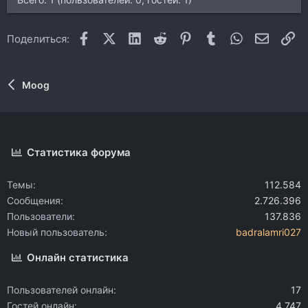
Facebook
X (Twitter)
LinkedIn
Reddit
Pinterest
Tumblr
WhatsApp
Электр
Сс
Поделиться:
Moog
Статистика форума
Темы
112.584
Сообщения
2.726.396
Пользователи
137.836
Новый пользователь
badralamri027
Онлайн статистика
Пользователей онлайн
17
Гостей онлайн
4.747