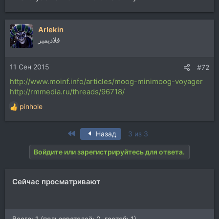
Arlekin
فلاديمير
11 Сен 2015
#72
http://www.moinf.info/articles/moog-minimoog-voyager
http://rmmedia.ru/threads/96718/
pinhole
Р
е
а
First
Назад
3 из 3
к
ц
Войдите или зарегистрируйтесь для ответа.
и
и
:
Сейчас просматривают
Всего: 1 (пользователей: 0, гостей: 1)