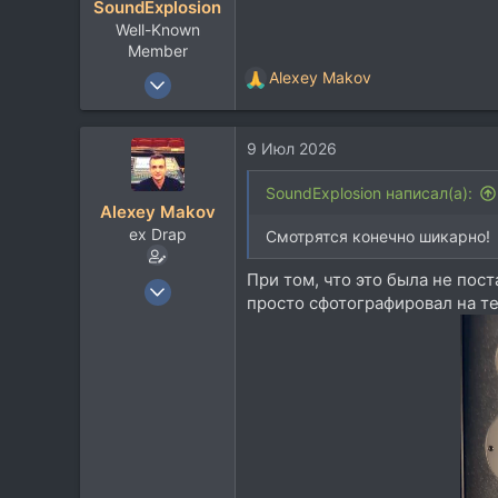
SoundExplosion
и
Well-Known
:
Member
22 Янв 2009
Alexey Makov
Р
2.544
е
а
2.711
9 Июл 2026
к
113
ц
и
43
SoundExplosion написал(а):
Alexey Makov
и
Tomsk
ex Drap
:
Смотрятся конечно шикарно!
При том, что это была не пос
27 Дек 2007
просто сфотографировал на те
2.244
1.967
113
Липецк
t.me