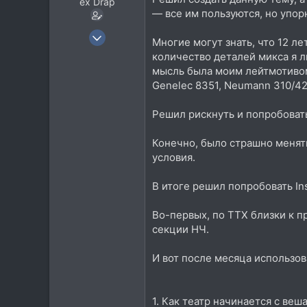
ex Drap
— все им пользуются, но упор
27 Дек 2007
Многие могут знать, что 12 л
2.244
количество деталей микса я л
1.967
мысль была моим лейтмотивом
Genelec 8351, Neumann 310/42
113
Липецк
Решил рискнуть и попробовать
t.me
Конечно, было страшно менят
условия.
В итоге решил попробовать Ins
Во-первых, по ТТХ близки к 
секции НЧ.
И вот после месяца использо
1. Как театр начинается с ве