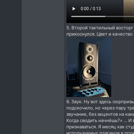
5. Второй тактильный восторг 
прикоснулся. Цвет и качество
6. Звук. Ну вот здесь сюрпри
подскочило, но через пару тр
звучание, без акцентов на как
Когда сводить начнёшь?» … И в
признаваться. Я месяц как ст
используемых плагинов в прое