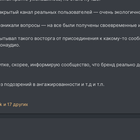
 закрытый канал реальных пользователей — очень экологичн
возникали вопросы — на все были получены своевременные 
пытывал такого восторга от присоединения к какому-то соо
Тонаудио.
упке, скорее, информирую сообщество, что бренд реально 
 подозрений в ангажированности и т.д и т.п.
k
и 17 других