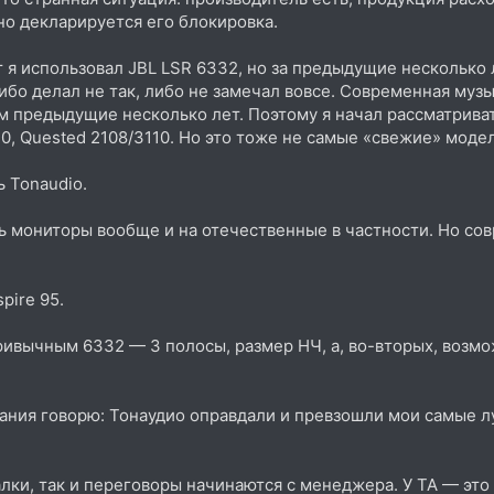
но декларируется его блокировка.
ет я использовал JBL LSR 6332, но за предыдущие несколько
ибо делал не так, либо не замечал вовсе. Современная муз
 предыдущие несколько лет. Поэтому я начал рассматриват
0, Quested 2108/3110. Но это тоже не самые «свежие» моде
 Tonaudio.
ь мониторы вообще и на отечественные в частности. Но со
pire 95.
привычным 6332 — 3 полосы, размер НЧ, а, во-вторых, возм
вания говорю: Тонаудио оправдали и превзошли мои самые 
шалки, так и переговоры начинаются с менеджера. У ТА — эт