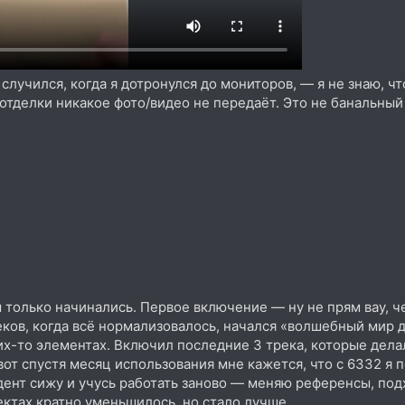
случился, когда я дотронулся до мониторов, — я не знаю, что
 отделки никакое фото/видео не передаёт. Это не банальны
зы только начинались. Первое включение — ну не прям вау, 
еков, когда всё нормализовалось, начался «волшебный мир 
их-то элементах. Включил последние 3 трека, которые делал
от спустя месяц использования мне кажется, что с 6332 я п
удент сижу и учусь работать заново — меняю референсы, под
ктах кратно уменьшилось, но стало лучше.