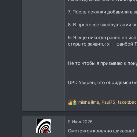
7. После покупки добавили в
8. В процессе эксплуатации 
9. Я ещё никогда ранее не ис
открыто заявить: я — фанбой 
Не то чтобы я призываю к пок
UPD Уверен, что обойдемся без
misha lime
,
Paul75
,
fakeitbac
Р
е
а
9 Июл 2026
к
ц
Смотрятся конечно шикарно!
и