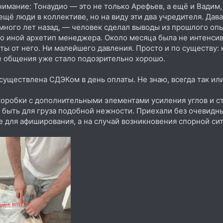
нимание: Тонаудио — это не только Арефьев, а ещё и Вадим,
щё люди в коллективе, но на виду эти два учредителя. Давай
много лет назад, — человек сделал выводы из прошлого оп
о иной архетип менеджера. Около месяца была не интенсив
ты от него. Ни малейшего давления. Просто и по существу:
е общения уже стало подозрительно хорошо.
существлена СДЭКом в день оплаты. Не знаю, всегда так или
коробки с дополнительными элементами усиления углов и с
о быть для груза подобной нежности. Приехали без очевид
е для афиширования, а на случай возникновения спорной си