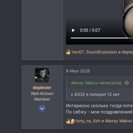
nsv67
,
SoundExplosion
и
deple
Р
е
а
9 Июл 2026
к
ц
и
Alexey Makov написал(а):
deplexer
и
Well-Known
:
с 6332 я потерял 12 лет
Member
Интересно сколько тогда потер
9 Янв 2012
По сабжу - мои поздравления!
12.033
tony_ns
,
itzh
и
Alexey Makov
8.944
Р
е
113