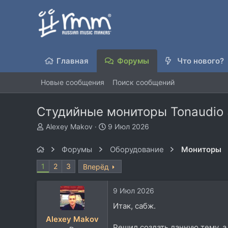
Главная
Форумы
Что нового?
Новые сообщения
Поиск сообщений
Студийные мониторы Tonaudio
А
Д
Alexey Makov
9 Июл 2026
в
а
т
т
Форумы
Оборудование
Мониторы
о
а
р
н
1
2
3
Вперёд
т
а
е
ч
9 Июл 2026
м
а
ы
л
Итак, сабж.
а
Alexey Makov
Решил создать данную тему, а