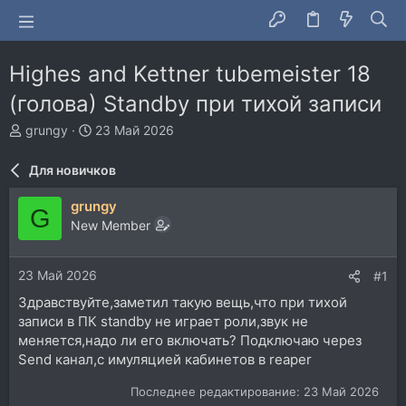
Highes and Kettner tubemeister 18
(голова) Standby при тихой записи
А
Д
grungy
23 Май 2026
в
а
т
т
Для новичков
о
а
р
н
grungy
G
т
а
New Member
е
ч
м
а
ы
л
23 Май 2026
#1
а
Здравствуйте,заметил такую вещь,что при тихой
записи в ПК standby не играет роли,звук не
меняется,надо ли его включать? Подключаю через
Send канал,с имуляцией кабинетов в reaper
Последнее редактирование:
23 Май 2026