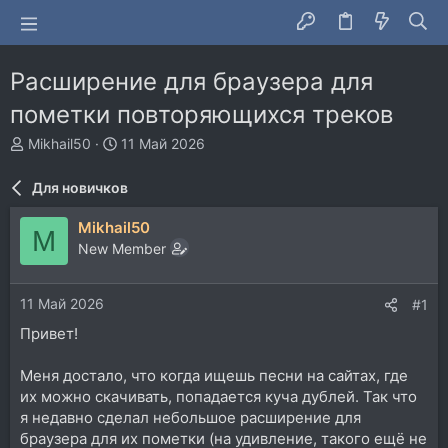
Расширение для браузера для
пометки повторяющихся треков
А
Д
Mikhail50
11 Май 2026
в
а
т
т
Для новичков
о
а
р
н
Mikhail50
M
т
а
New Member
е
ч
м
а
ы
л
11 Май 2026
#1
а
Привет!
Меня достало, что когда ищешь песни на сайтах, где
их можно скачивать, попадается куча дублей. Так что
я недавно сделал небольшое расширение для
браузера для их пометки (на удивление, такого ещё не