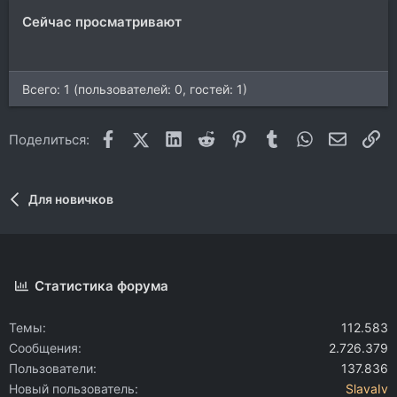
Сейчас просматривают
Всего: 1 (пользователей: 0, гостей: 1)
Facebook
X (Twitter)
LinkedIn
Reddit
Pinterest
Tumblr
WhatsApp
Электр
Сс
Поделиться:
Для новичков
Статистика форума
Темы
112.583
Сообщения
2.726.379
Пользователи
137.836
Новый пользователь
SlavaIv