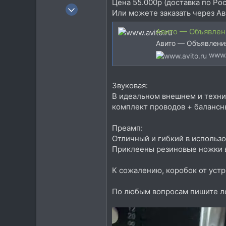
Цена 55.000р (доставка по Ро
12 Сен 2011
Или можете заказать через Ав
451
Авито — Объявлени
188
Авито — Объявления
43
www.
Тольятти
vk.com
Звуковая:
В идеальном внешнем и техни
комплект проводов + баланс
Преамп:
Отличный и гибкий в использов
Приклеены резиновые ножки в
К сожалению, коробок от устр
По любым вопросам пишите лс 