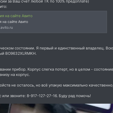
ссии за Ваш счет любой ТК по 100% предоплате)
ито:
я на сайте Авито
 на сайте Авито
avito.ru
ческом состоянии. Я первый и единственный владелец. Вс
ный BO9632XLRMKH.
ании прибор. Корпус слегка потерт, но в целом - состояние 
низу на корпус.
ойств не осталось, но всё упакую максимально качественно,
или звоните: 8-917-127-27-16. Буду рад помочь!