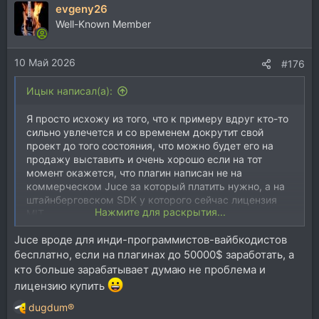
evgeny26
Well-Known Member
10 Май 2026
#176
Ицык написал(а):
Я просто исхожу из того, что к примеру вдруг кто-то
сильно увлечется и со временем докрутит свой
проект до того состояния, что можно будет его на
продажу выставить и очень хорошо если на тот
момент окажется, что плагин написан не на
коммерческом Juce за который платить нужно, а на
штайнберговском SDK у которого сейчас лицензия
Нажмите для раскрытия...
MIT.
Juce вроде для инди-программистов-вайбкодистов
бесплатно, если на плагинах до 50000$ заработать, а
кто больше зарабатывает думаю не проблема и
лицензию купить
dugdum®
Р