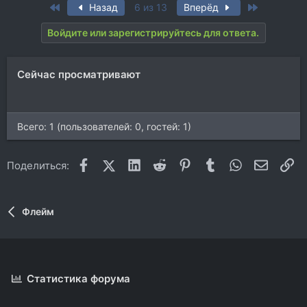
First
Last
Назад
6 из 13
Вперёд
Войдите или зарегистрируйтесь для ответа.
Сейчас просматривают
Всего: 1 (пользователей: 0, гостей: 1)
Facebook
X (Twitter)
LinkedIn
Reddit
Pinterest
Tumblr
WhatsApp
Электр
Сс
Поделиться:
Флейм
Статистика форума