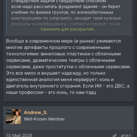
стандартные задачи стандартным способом.
если надо рассчитать фундамент здания - он берет
учебник по физике грунтов, по железобетонным
конструкциям по сопромату. находит тами нужные
формулы и коэффициенты, считает и говорит, то на
Нажмите для раскрытия...
таких то грунтах при таком то весе нам надо столько
то квадратных метров опоры. то есть стандартная
Вообще в современном мире (и рынке) уживаются
задача. и в принципе ии может ее сделать, заменив
многие артефакты прошлого с современными
инженера! НО ии не сможет сделать новую методику
расчетов! там думать надо, а это ии не дано. в этом и
технологиями: виниловые пластинки с облачными
разница.
сервисами, драматические театры с облачными
сервисами, даже проститутки с облачными сервисами.
само собой что в 99% случаев человек выполняет
Это все мило и внушает надежду, но только
какие то стандартные операции, которые может с
единственная аналогия меня нервирует: конь и
успехом решить ии. но 1% на творчество все равно
двигатель внутреннего сгорания. Если ИИ - это ДВС, а
остается.
наши профессии - это конь, то нам пздц
+ есть одна очень большая проблема с
использованием ии! она называется "без гарантий".
ии не предназначен для 100% верного решения каких
Andrew_S.
то задач. допустим того же расчета фундамента. для
Well-Known Member
этого есть специализированные программы. туда
вносишь входные данные и получаешь
гарантированный результат. а как посчитало ии? по
10 Май 2026
#161