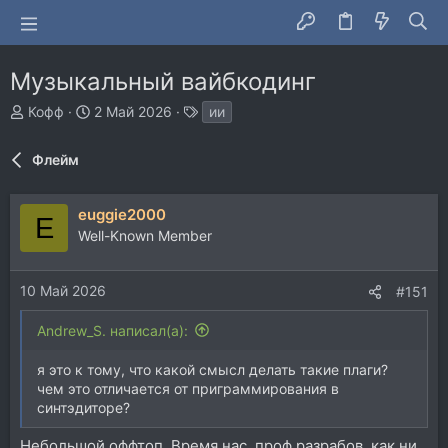
Музыкальный вайбкодинг
А
Д
Т
Кофф
2 Май 2026
ии
в
а
е
т
т
г
Флейм
о
а
и
р
н
т
а
euggie2000
E
е
ч
Well-Known Member
м
а
ы
л
а
10 Май 2026
#151
Andrew_S. написал(а):
я это к тому, что какой смысл делать такие плаги?
чем это отличается от приграммирования в
синтэдиторе?
Небольшой оффтоп. Время нас, проф.разрабов, как ни