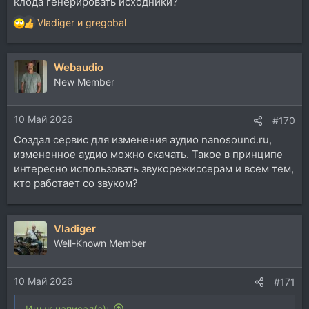
клода генерировать исходники?
Vladiger
и
gregobal
Р
е
а
Webaudio
к
ц
New Member
и
и
10 Май 2026
:
#170
Создал сервис для изменения аудио nanosound.ru,
измененное аудио можно скачать. Такое в принципе
интересно использовать звукорежиссерам и всем тем,
кто работает со звуком?
Vladiger
Well-Known Member
10 Май 2026
#171
Ицык написал(а):