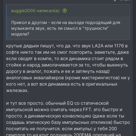
каким формулам? надо это перепроверять! но если
надо перепроверить (считай сделать расчет по
euggie2000 написал(а):
новой), на кой хрен нужна ии?
Прикол в другом - если на выходе подходящий для
сейчас идет ии хайп. и все домохозяйки садятся
музыканта звук, есть ли смысл в "трушности"
кодить плюгины, но хайп спадет и там посмотрим.
модели?
это так же как с ютюбом. когда он появилися все
домохозяйки стали блохерами. только деньги на
крутые дядьки пишут, что да. что звук LA2A или 1176 в
этом зарабатывают единицы.
софте никто так им не смог повторить. эаметьте, даже
если сводят в компе, то вся динамика стоит рядом в
стойке и народ замолачивается за то, чтобы выкинуть
дорогу в аналог, пожать и ее и затянуть назад!
аналоговых эквалайзеров (кроме мастерингистов) ни у
кого нет, а вот вся динамика есть в оригинальных
железках.
и тут все просто. обычный EQ со статической
импульсной можно считать через FFT. это быстро и
просто. а динамическую конволюцию (даже если ты
создашь эпическую базу импульсных откликов) быстро
посчитать не получится. если импульс у тебя 200
семплов то на круг получишь 200FMA операций на