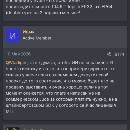
последний у nvdia - rtx 5090, имеет
производительность 104.9 Tflops в FP32, а в FP64
(double) уже на 2 порядка меньше!
Ицык
И
Active Member
10 Май 2026
#174
@Vladiger
, та не думаю, чтобы ИИ не справился. Я
просто исхожу из того, что к примеру вдруг кто-то
сильно увлечется и со временем докрутит свой
проект до того состояния, что можно будет его на
продажу выставить и очень хорошо если на тот
момент окажется, что плагин написан не на
коммерческом Juce за который платить нужно, а на
штайнберговском SDK у которого сейчас лицензия
MIT.