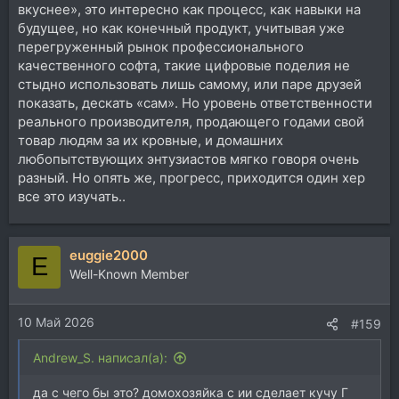
вкуснее», это интересно как процесс, как навыки на
примерно так - есть спецы по dsp, которые могут
будущее, но как конечный продукт, учитывая уже
написать библиотеку с нуля. их примерно 0.1%. и есть
перегруженный рынок профессионального
99.9% просто приграммистов, которые максимум
качественного софта, такие цифровые поделия не
что могут - взять готовую библу и подключить ее в
стыдно использовать лишь самому, или паре друзей
свой проект. именно это и делает ии. в лучшем
показать, дескать «сам». Но уровень ответственности
случае. наверное круто навайбкодить эдитор. в
реального производителя, продающего годами свой
ручную его писать долгое и нудное дело. но насчет
товар людям за их кровные, и домашних
алгоритмов - ии вообще ничего не знает о том как
любопытствующих энтузиастов мягко говоря очень
работает LA2A. маскимум - она найдет опенсорсный
проект в котором кто то как то пытался
разный. Но опять же, прогресс, приходится один хер
иммитировать работу LA2A, сопрет оттуда код
все это изучать..
алгоритма и адаптирует его под текущий плаг. а не
найдет LA2A, то возьмет алгоритм первого
попавшегося компрессора и ничего тебе об этом не
euggie2000
E
скажет.
Well-Known Member
я это к тому, что какой смысл делать такие плаги?
чем это отличается от приграммирования в
10 Май 2026
#159
синтэдиторе? там ты хотя бы честно сам собираешь
цепочку из стандартных эффектов. а тут что и где
Andrew_S. написал(а):
нашла ии вообще непонятно. такого Г на просторах и-
нета валяется великое множество.
да с чего бы это? домохозяйка с ии сделает кучу Г