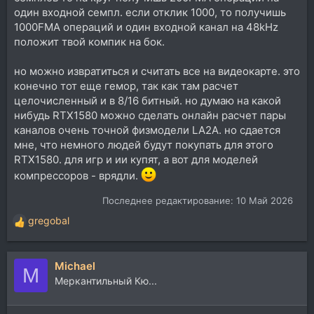
один входной семпл. если отклик 1000, то получишь
1000FMA операций и один входной канал на 48kHz
положит твой компик на бок.
но можно извратиться и считать все на видеокарте. это
конечно тот еще гемор, так как там расчет
целочисленный и в 8/16 битный. но думаю на какой
нибудь RTX1580 можно сделать онлайн расчет пары
каналов очень точной физмодели LA2A. но сдается
мне, что немного людей будут покупать для этого
RTX1580. для игр и ии купят, а вот для моделей
компрессоров - врядли.
Последнее редактирование:
10 Май 2026
gregobal
Р
е
а
Michael
к
M
ц
Меркантильный Кю...
и
и