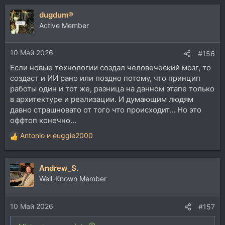
а
dugdum®
к
ц
Active Member
и
и
10 Май 2026
:
#156
Если новые технологии создал человеческий мозг, то
создаст и ИИ рано или поздно потому, что принцип
работы один и тот же, разница на данном этапе только
в архитектуре и реализации. И думающим людям
давно страшновато от того что происходит... Но это
оффтоп конечно...
Antonio
и
euggie2000
Р
е
а
Andrew_S.
к
ц
Well-Known Member
и
и
10 Май 2026
:
#157