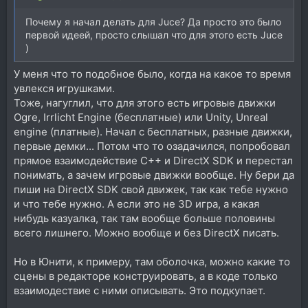
Почему я начал делать для Juce? Да просто это было
первой идеей, просто слышал что для этого есть Juce
)
У меня что то подобное было, когда на какое то время
увлекся игрушками.
Тоже, нагуглил, что для этого есть игровые движки
Ogre, Irrlicht Engine (бесплатные) или Unity, Unreal
engine (платные). Начал с бесплатных, разные движки,
первые демки... Потом что то озадачился, попробовал
прямое взаимодействие C++ и DirectX SDK и перестал
понимать, а зачем игровые движки вообще. Ну бери да
пиши на DirectX SDK свой движек, так как тебе нужно
и что тебе нужно. А если это не 3D игра, а какая
нибудь казуалка, так там вообще больше половины
всего лишнего. Можно вообще и без DirectX писать.
Но в Юнити, к примеру, там оболочка, можно какие то
сцены в редакторе конструировать, а в коде только
взаимодествие с ними описывать. Это подкупает.