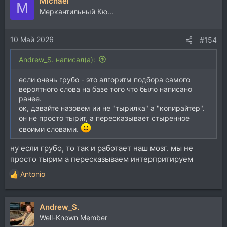
Michael
к
M
ц
Меркантильный Кю...
и
и
10 Май 2026
:
#154
Andrew_S. написал(а):
если очень грубо - это алгоритм подбора самого
вероятного слова на базе того что было написано
ранее.
ок, давайте назовем ии не "тырилка" а "копирайтер".
он не просто тырит, а пересказывает стыренное
своими словами.
ну если грубо, то так и работает наш мозг. мы не
просто тырим а пересказываем интерпритируем
Antonio
Р
е
а
Andrew_S.
к
ц
Well-Known Member
и