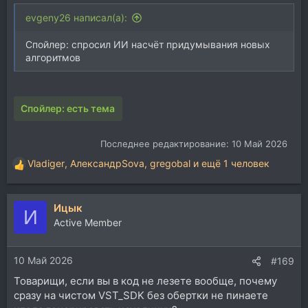
evgeny26 написал(а):
Спойлер: спросил ИИ насчёт придумывания новых
алгоритмов
Спойлер:
есть тема
Последнее редактирование:
10 Май 2026
Vladiger
,
АлександрSova
,
gregobal
и ещё 1 человек
Р
е
а
Ицык
к
И
ц
Active Member
и
и
10 Май 2026
:
#169
Товарищи, если вы в код не лезете вообще, почему
сразу на чистом VST_SDK без обертки не пинаете