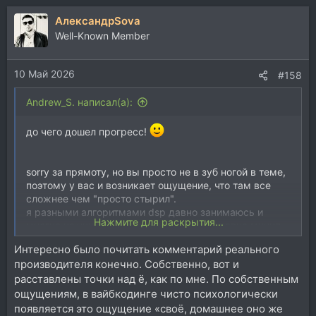
а
АлександрSova
к
ц
Well-Known Member
и
и
10 Май 2026
:
#158
Andrew_S. написал(а):
до чего дошел прогресс!
sorry за прямоту, но вы просто не в зуб ногой в теме,
поэтому у вас и возникает ощущение, что там все
сложнее чем "просто стырил".
я разными алгоритмами dsp давно занимаюсь и
Нажмите для раскрытия...
многие из них писал сам с нуля. не так давно мучил
гпт по поводу написания нескольких алгоритмов. и к
Интересно было почитать комментарий реального
сожалению максимум что он может - это стырить.
производителя конечно. Собственно, вот и
иногда тырит с ошибками. если просить его
расставлены точки над ё, как по мне. По собственным
модифицировать алгоритм - происходит полная
шляпа. это как просить бабушку сидящую у подъезда
ощущениям, в вайбкодинге чисто психологически
слетать побыстрому на Луну.
появляется это ощущение «своё, домашнее оно же