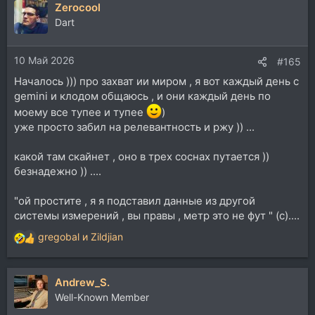
Zerocool
к
ц
Dart
и
и
10 Май 2026
:
#165
Началось ))) про захват ии миром , я вот каждый день с
gemini и клодом общаюсь , и они каждый день по
моему все тупее и тупее
)
уже просто забил на релевантность и ржу )) ...
какой там скайнет , оно в трех соснах путается ))
безнадежно )) ....
"ой простите , я я подставил данные из другой
системы измерений , вы правы , метр это не фут " (с)....
gregobal
и
Zildjian
Р
е
а
Andrew_S.
к
ц
Well-Known Member
и