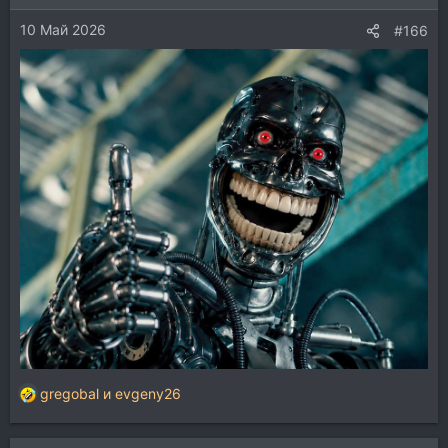
и
10 Май 2026
:
#166
gregobal
и
evgeny26
Р
е
а