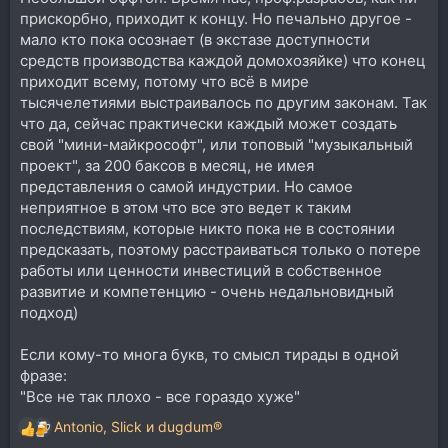
прискорбно, приходит к концу. Но печально другое -
мало кто пока осознает (в экстазе доступности
средств производства каждой домохозяйке) что конец
приходит всему, потому что всё в мире
тысячелетиями выстраивалось по другим законам. Так
что да, сейчас практически каждый может создать
свой "мини-майкрософт", или топовый "музыкальный
проект", за 200 баксов в месяц, не имея
представления о самой индустрии. Но самое
неприятное в этом что все это ведет к таким
последствиям, которые никто пока не в состоянии
предсказать, поэтому расстраиваться только о потере
работы или ценности инвестиций в собственное
развитие и компетенцию - очень недальновидный
подход)
Если кому-то многа букв, то смысл тирады в одной
фразе:
"Все не так плохо - все гораздо хуже"
Antonio
,
Slick
и
dugdum®
Р