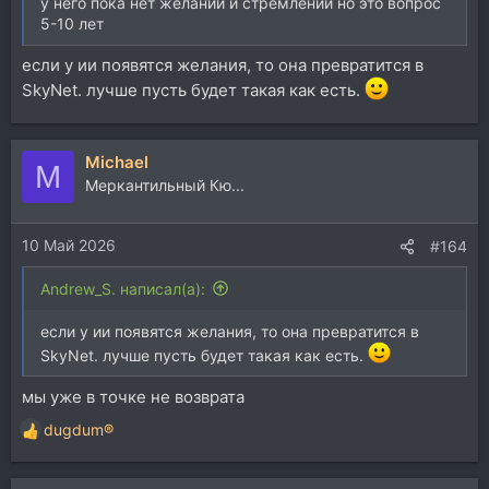
у него пока нет желаний и стремлений но это вопрос
5-10 лет
если у ии появятся желания, то она превратится в
SkyNet. лучше пусть будет такая как есть.
Michael
M
Меркантильный Кю...
10 Май 2026
#164
Andrew_S. написал(а):
если у ии появятся желания, то она превратится в
SkyNet. лучше пусть будет такая как есть.
мы уже в точке не возврата
dugdum®
Р
е
а