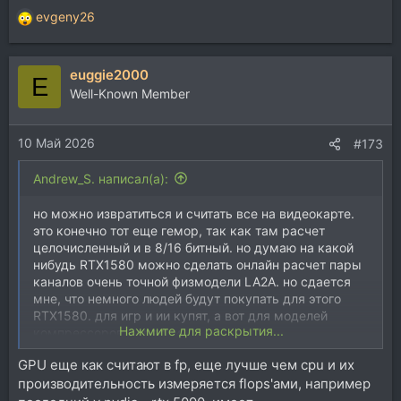
evgeny26
Р
е
а
euggie2000
к
E
ц
Well-Known Member
и
и
10 Май 2026
:
#173
Andrew_S. написал(а):
но можно извратиться и считать все на видеокарте.
это конечно тот еще гемор, так как там расчет
целочисленный и в 8/16 битный. но думаю на какой
нибудь RTX1580 можно сделать онлайн расчет пары
каналов очень точной физмодели LA2A. но сдается
мне, что немного людей будут покупать для этого
RTX1580. для игр и ии купят, а вот для моделей
Нажмите для раскрытия...
компрессоров - врядли.
GPU еще как считают в fp, еще лучше чем cpu и их
производительность измеряется flops'ами, например