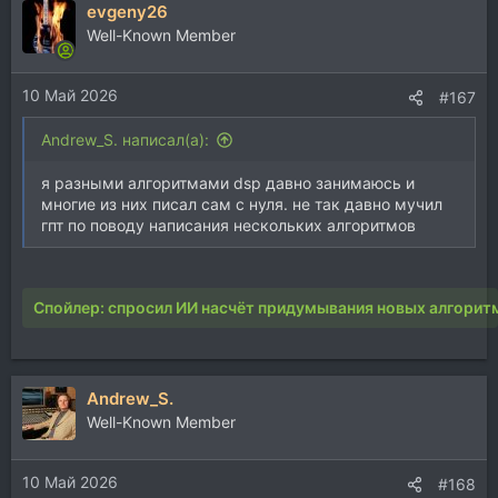
evgeny26
к
ц
Well-Known Member
и
и
10 Май 2026
:
#167
Andrew_S. написал(а):
я разными алгоритмами dsp давно занимаюсь и
многие из них писал сам с нуля. не так давно мучил
гпт по поводу написания нескольких алгоритмов
Спойлер:
спросил ИИ насчёт придумывания новых алгорит
Andrew_S.
Well-Known Member
10 Май 2026
#168