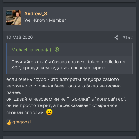
е
а
Andrew_S.
к
ц
Well-Known Member
и
и
10 Май 2026
:
#152
Michael написал(а):
Почитайте хотя бы базово про next-token prediction и
SGD, прежде чем кидаться словом «тырит».
если очень грубо - это алгоритм подбора самого
вероятного слова на базе того что было написано
ранее.
ок, давайте назовем ии не "тырилка" а "копирайтер".
он не просто тырит, а пересказывает стыренное
своими словами.
gregobal
Р
е
а