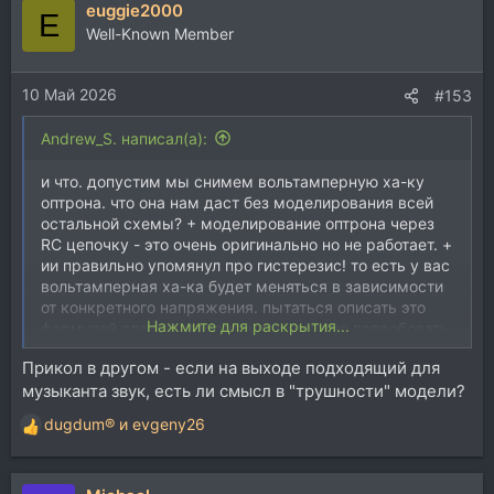
euggie2000
к
E
ц
Well-Known Member
и
и
10 Май 2026
:
#153
Andrew_S. написал(а):
и что. допустим мы снимем вольтамперную ха-ку
оптрона. что она нам даст без моделирования всей
остальной схемы? + моделирование оптрона через
RC цепочку - это очень оригинально но не работает. +
ии правильно упомянул про гистерезис! то есть у вас
вольтамперная ха-ка будет меняться в зависимости
от конкретного напряжения. пытаться описать это
Нажмите для раскрытия...
формулой сложно. теоретически можно попробовать
описать через здоровенную многомерную таблицу,
Прикол в другом - если на выходе подходящий для
но сперва надо разработать корректную методику
музыканта звук, есть ли смысл в "трушности" модели?
сьема и сделать лабораторную работу по заполнению
этой таблицы. развлекухи - не на один день.
dugdum®
и
evgeny26
Р
е
а