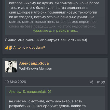
которое никому не нужно. ей прикольно, но не более
того. и до этого была куча плагов сделанная в
синтэдиторе и что они поменяли? новую технологии
ии не создаст, потому что она банально думать не
может. может только попытаться самое вероятное
слово на базе предыдущих. но этого недостаточно.
Нажмите для раскрытия...
но однозначный плюс - ускорение работы, если ии
Лично мне очень импонирует ваш оптимизм)
будет брать на себя тупую работу по прописыванию
гуев или чему то подобному.
Antonio
и
dugdum®
Р
е
а
АлександрSova
к
ц
Well-Known Member
и
и
10 Май 2026
:
#160
Andrew_S. написал(а):
не совсем. смотрите, есть инженер, а есть
разработчик. инженера учат делать какие то