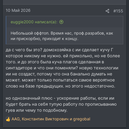
и
10 Май 2026
:
#155
euggie2000 написал(а):
Небольшой оффтоп. Время нас, проф.разрабов, как
ни прискорбно, приходит к концу.
да с чего бы это? домохозяйка с ии сделает кучу Г
которое никому не нужно. ей прикольно, но не более
того. и до этого была куча плагов сделанная в
синтэдиторе и что они поменяли? новую технологии
ии не создаст, потому что она банально думать не
может. может только попытаться самое вероятное
слово на базе предыдущих. но этого недостаточно.
но однозначный плюс - ускорение работы, если ии
будет брать на себя тупую работу по прописыванию
гуев или чему то подобному.
AAG
,
Константин Викторович
и
gregobal
Р
е