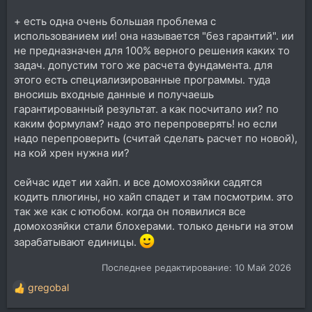
+ есть одна очень большая проблема с
использованием ии! она называется "без гарантий". ии
не предназначен для 100% верного решения каких то
задач. допустим того же расчета фундамента. для
этого есть специализированные программы. туда
вносишь входные данные и получаешь
гарантированный результат. а как посчитало ии? по
каким формулам? надо это перепроверять! но если
надо перепроверить (считай сделать расчет по новой),
на кой хрен нужна ии?
сейчас идет ии хайп. и все домохозяйки садятся
кодить плюгины, но хайп спадет и там посмотрим. это
так же как с ютюбом. когда он появилися все
домохозяйки стали блохерами. только деньги на этом
зарабатывают единицы.
Последнее редактирование:
10 Май 2026
gregobal
Р
е