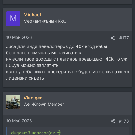
е
а
Michael
к
M
ц
Меркантильный Кю...
и
и
10 Май 2026
:
#177
Juce для инди девелоперов до 40k вгод кабы
бесплатен, смысл заморачиваться
ну если твои доходы с плагинов превышают 40k то уж
800уе можно заплатить
и это у тебя никто проверять не будет можешь на инди
лицензии сидеть
Vladiger
Well-Known Member
10 Май 2026
#178
dugdum® написал(а):