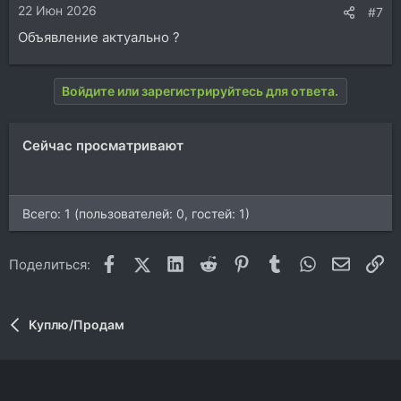
22 Июн 2026
:
#7
Объявление актуально ?
Войдите или зарегистрируйтесь для ответа.
Сейчас просматривают
Всего: 1 (пользователей: 0, гостей: 1)
Facebook
X (Twitter)
LinkedIn
Reddit
Pinterest
Tumblr
WhatsApp
Электр
Сс
Поделиться:
Куплю/Продам