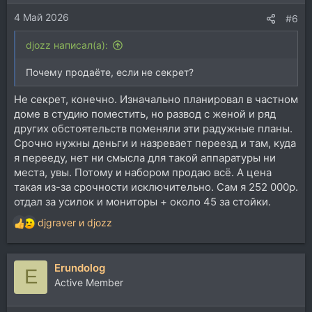
4 Май 2026
#6
djozz написал(а):
Почему продаёте, если не секрет?
Не секрет, конечно. Изначально планировал в частном
доме в студию поместить, но развод с женой и ряд
других обстоятельств поменяли эти радужные планы.
Срочно нужны деньги и назревает переезд и там, куда
я перееду, нет ни смысла для такой аппаратуры ни
места, увы. Потому и набором продаю всё. А цена
такая из-за срочности исключительно. Сам я 252 000р.
отдал за усилок и мониторы + около 45 за стойки.
djgraver
и
djozz
Р
е
а
Erundolog
к
E
ц
Active Member
и
и