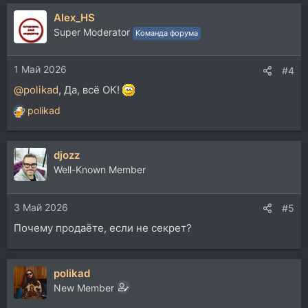
а
Alex_HS
к
ц
Super Moderator
Команда форума
и
и
1 Май 2026
:
#4
@polikad
, Да, всё ОК!
polikad
Р
е
а
djozz
к
ц
Well-Known Member
и
и
3 Май 2026
:
#5
Почему продаёте, если не секрет?
polikad
New Member