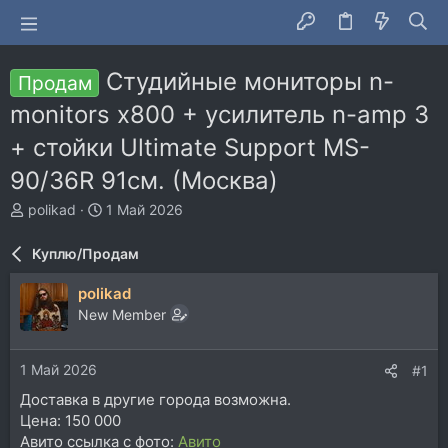
Студийные мониторы n-
Продам
monitors x800 + усилитель n-amp 3
+ стойки Ultimate Support MS-
90/36R 91см. (Москва)
А
Д
polikad
1 Май 2026
в
а
т
т
Куплю/Продам
о
а
р
н
polikad
т
а
New Member
е
ч
м
а
ы
л
1 Май 2026
#1
а
Доставка в другие города возможна.
Цена: 150 000
Авито ссылка с фото:
Авито