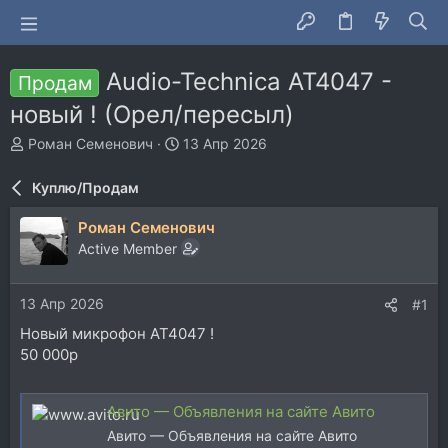
Audio-Technica AT4047 -
Продам
новый ! (Орел/пересыл)
А
Д
Роман Семенович
13 Апр 2026
в
а
т
т
Куплю/Продам
о
а
р
н
Роман Семенович
т
а
Active Member
е
ч
м
а
ы
л
13 Апр 2026
#1
а
Новый микрофон AT4047 !
50 000р
Авито — Объявления на сайте Авито
Авито — Объявления на сайте Авито