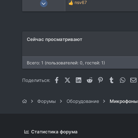
3 Апр 2011
nsv67
Р
1.839
е
а
895
к
113
ц
Самара
и
Сейчас просматривают
и
:
Всего: 1 (пользователей: 0, гостей: 1)
Facebook
X (Twitter)
LinkedIn
Reddit
Pinterest
Tumblr
What
Поделиться:
Форумы
Оборудование
Микрофоны
Статистика форума