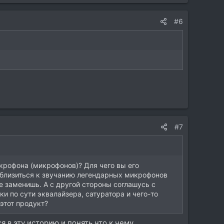
#6
#7
икрофона (микрофонов)? Для чего вы его
иблизиться к звучанию легендарных микрофонов
не заменишь. А с другой стороны соглашусь с
и по сути эквалайзера, сатуратора и чего-то
 этот продукт?
 в эту историю и понять что к чему.