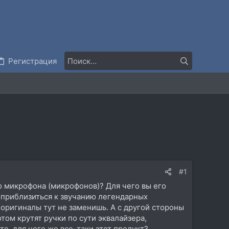
Регистрация
#1
го микрофона (микрофонов)? Для чего вы его
 приблизиться к звучанию легендарных
 оригиналы тут не заменишь. А с другой стороны
том крутят ручки по сути эквалайзера,
те, для чего же все-таки этот продукт?