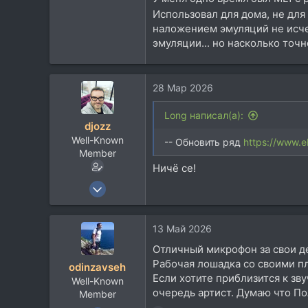
Использовал для дома, не для
63
наложением эмуляций не исче
48
эмуляции... но насколько точн
Красногорск, Московская Область
28 Мар 2026
Long написал(а):
djozz
Well-Known
-- Обновить ряд
https://www.
Member
Ничё се!
14 Дек 2004
2.401
614
13 Май 2026
113
Отличный микрофон за свои де
Домодедово Московской области
Рабочая лошадка со своими п
odinzavseh
Если хотите приблизится к зв
Well-Known
очередь артист. Думаю что По
Member