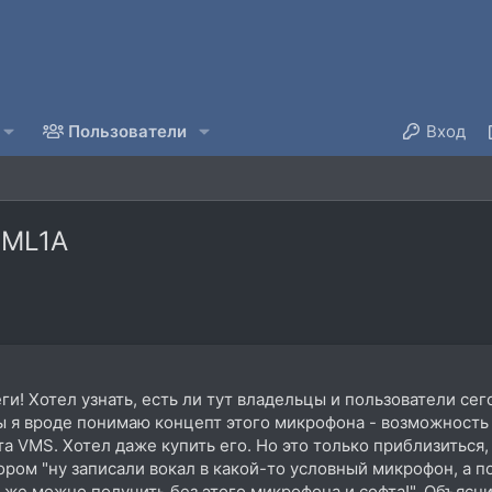
Пользователи
Вход
/ML1A
ги! Хотел узнать, есть ли тут владельцы и пользователи се
ы я вроде понимаю концепт этого микрофона - возможность
 VMS. Хотел даже купить его. Но это только приблизиться,
ром "ну записали вокал в какой-то условный микрофон, а по
 же можно получить без этого микрофона и софта!". Объясни