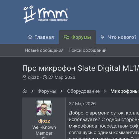
Главная
Форумы
Что нового?
Новые сообщения
Поиск сообщений
Про микрофон Slate Digital ML1
А
Д
djozz
27 Мар 2026
в
а
т
т
Форумы
Оборудование
Микрофоны
о
а
р
н
27 Мар 2026
т
а
е
ч
Доброго времени суток, колле
м
а
используете? С одной сторон
djozz
ы
л
микрофонов посредством софта
Well-Known
а
соглашусь с одним комментато
Member
сатуратора и чего-то еще. Это