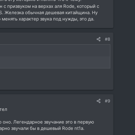
 с призвуком на верхах аля Rode, который с
S. Железка обычная дешевая китайщина. Ну
 менять характер звука под нужды, это да.
#8
#9
ател
о оно. Легендарное звучание это в первую
арно звучали бы в дешевый Rode nt1a.