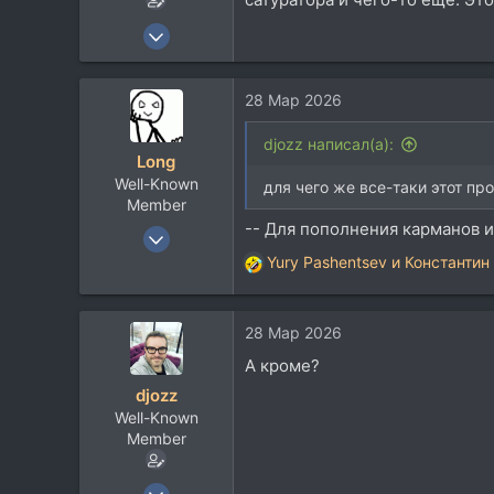
14 Дек 2004
2.401
614
28 Мар 2026
113
Домодедово Московской области
djozz написал(а):
Long
Well-Known
для чего же все-таки этот пр
Member
-- Для пополнения карманов из
27 Фев 2008
17.382
Yury Pashentsev
и
Константин
Р
15.382
е
а
113
28 Мар 2026
к
Moscow
ц
А кроме?
www.long.ru
и
djozz
и
Well-Known
:
Member
14 Дек 2004