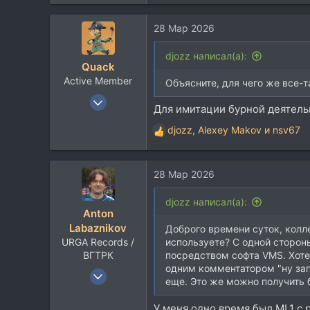
63
65
28 Мар 2026
djozz написал(а):
Quack
Active Member
Объясните, для чего же все-т
30 Янв 2026
Для имитации бурной деятель
200
djozz
,
Alexey Makov
и
nsv67
117
Р
е
43
а
28 Мар 2026
к
ц
и
djozz написал(а):
Anton
и
Labaznikov
:
Доброго времени суток, колле
URGA Records /
используете? С одной сторон
ВГТРК
посредством софта VMS. Хотел
одним комментатором "ну запи
13 Янв 2005
еще. Это же можно получить б
513
478
У меня одно время был ML1 с 