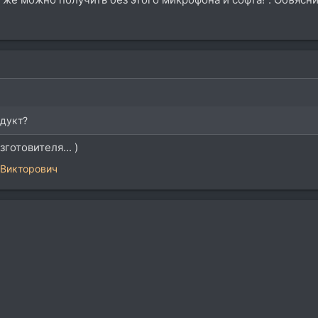
одукт?
готовителя... )
 Викторович