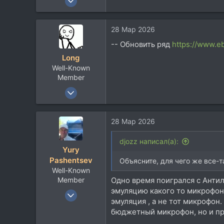
2.401
614
28 Мар 2026
113
-- Обновить ряд
https://www.e
Домодедово Московской области
Long
Well-Known
Member
27 Фев 2008
17.382
15.382
28 Мар 2026
113
Moscow
djozz написал(а):
Yury
www.long.ru
Pashentsev
Объясните, для чего же все-т
Well-Known
Member
Одно время поигрался с Анти
эмуляцию какого то микрофона
24 Янв 2021
эмуляция , а не тот микрофон.
452
бюджетный микрофон, но и про
278