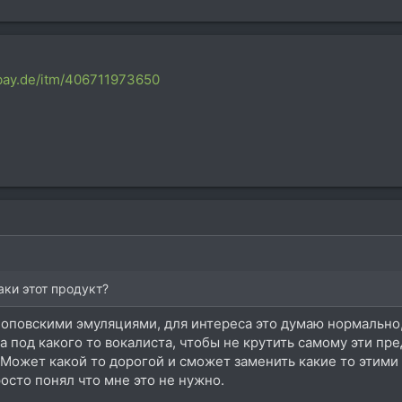
bay.de/itm/406711973650
аки этот продукт?
лоповскими эмуляциями, для интереса это думаю нормально
 под какого то вокалиста, чтобы не крутить самому эти пред
 Может какой то дорогой и сможет заменить какие то этими 
сто понял что мне это не нужно.