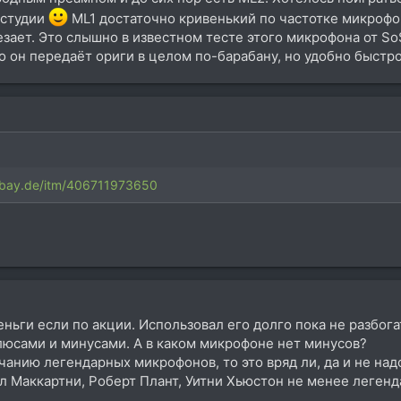
 студии
ML1 достаточно кривенький по частотке микрофон
зает. Это слышно в известном тесте этого микрофона от So
о он передаёт ориги в целом по-барабану, но удобно быстро
ebay.de/itm/406711973650
ньги если по акции. Использовал его долго пока не разбог
люсами и минусами. А в каком микрофоне нет минусов?
учанию легендарных микрофонов, то это вряд ли, да и не над
л Маккартни, Роберт Плант, Уитни Хьюстон не менее легенд