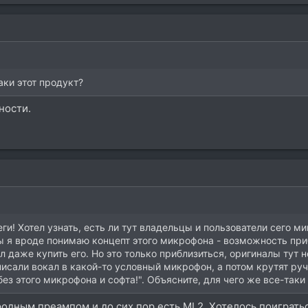
аки этот продукт?
ности.
ги! Хотел узнать, есть ли тут владельцы и пользователи сего м
ы я вроде понимаю концепт этого микрофона - возможность пр
 даже купить его. Но это только приблизиться, оригиналы тут 
сали вокал в какой-то условный микрофон, а потом крутят ручк
ез этого микрофона и софта!". Объясните, для чего же все-таки
родным преампом и до сих пор есть ML2. Хотелось поиграться