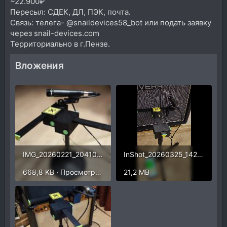
~22.900₽
Пересыл: СДЕК, ДЛ, ПЭК, почта.
Связь: телега- @snaildevices58_bot или подать заявку
через snail-devices.com
Территориально в г.Пензе.
Вложения
IMG_20260221_204105.jpg
InShot_20260325_142354896.mp4
668,8 KB · Просмотры: 69
21,2 MB