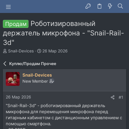
Роботизированный
Продам
держатель микрофона - "Snail-Rail-
3d"
А
Д
Snail-Devices
26 Мар 2026
в
а
т
т
Куплю/Продам Прочее
о
а
р
н
Snail-Devices
т
а
New Member
е
ч
м
а
ы
л
26 Мар 2026
#1
а
"Snail-Rail-3d" - роботизированный держатель
микрофона для перемещения микрофона перед
гитарным кабинетом с дистанционным управлением с
помощью смартфона.