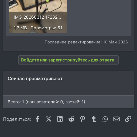
IMG_20260312_172320.jpg
1,7 MB · Просмотры: 51
Последнее редактирование:
10 Май 2026
Войдите или зарегистрируйтесь для ответа.
Сейчас просматривают
Всего: 1 (пользователей: 0, гостей: 1)
Facebook
X (Twitter)
LinkedIn
Reddit
Pinterest
Tumblr
WhatsApp
Электр
Сс
Поделиться: