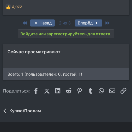
djozz
Р
е
а
First
Last
Назад
2 из 3
Вперёд
к
ц
Войдите или зарегистрируйтесь для ответа.
и
и
:
Сейчас просматривают
Всего: 1 (пользователей: 0, гостей: 1)
Facebook
X (Twitter)
LinkedIn
Reddit
Pinterest
Tumblr
WhatsApp
Электр
Сс
Поделиться:
Куплю/Продам