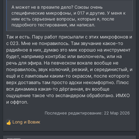
А может не в преампе дело? Союзы очень
специфические микрофоны, и 017 и другие. У меня к
ним есть серьезные вопросы, которые я, после
подробного тестирования, им написал.
Так и есть. Пару работ присылали с этих микрофонов и
с 023. Мне не понравилось. Там звучание какое-то
радийное в них, думаю это мик хорошо на инструмент
будет, например контрбас или виолончель, или на
речь для эфира. На певческом вокале вообще не
понравилось, звук колючий, резкий, и серединистый, и
ещё и с ламповым каким-то окрасом, после которого
верх доставать там просто адски некомфортно. Плюс
вся динамика какая-то дёрганная, вч вообще
ощущение такое что экспандером обработано. ИМХО
и оффтоп.
Последнее редактирование:
22 Мар 2026
Long
и
Вовик
Р
е
а