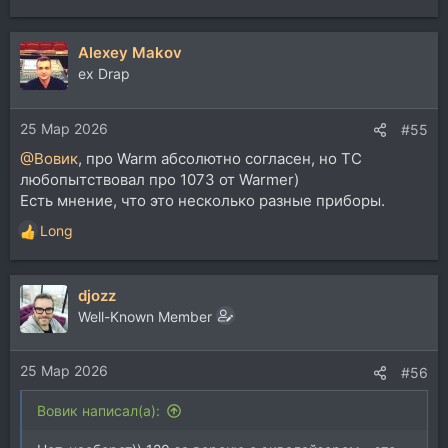
е
а
Alexey Makov
к
ц
ex Drap
и
и
25 Мар 2026
:
#55
@Вовик
, про Warm абсолютно согласен, но ТС
любопытствовал про 1073 от Warmer)
Есть мнение, что это несколько разные приборы.
Long
Р
е
а
djozz
к
ц
Well-Known Member
и
и
25 Мар 2026
:
#56
Вовик написал(а):