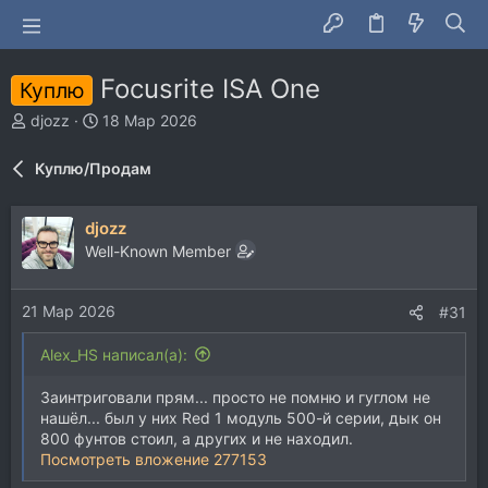
Focusrite ISA One
Куплю
А
Д
djozz
18 Мар 2026
в
а
т
т
Куплю/Продам
о
а
р
н
т
а
djozz
е
ч
Well-Known Member
м
а
ы
л
а
21 Мар 2026
#31
Alex_HS написал(а):
Заинтриговали прям... просто не помню и гуглом не
нашёл... был у них Red 1 модуль 500-й серии, дык он
800 фунтов стоил, а других и не находил.
Посмотреть вложение 277153