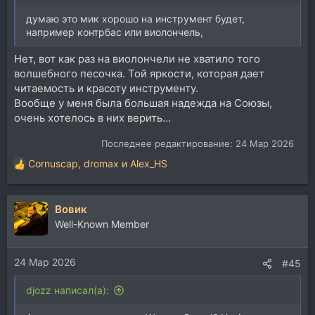
думаю это мик хорошо на инструмент будет,
например контрбас или виолончель,
Нет, вот как раз на виолончели не хватило того
волшебного песочка. Той яркости, которая дает
читаемость и красоту инструменту.
Вообще у меня была большая надежда на Союзы,
очень хотелось в них верить…
Последнее редактирование:
24 Мар 2026
Cornuscap
,
dromax
и
Alex_HS
Р
е
а
Вовик
к
ц
Well-Known Member
и
и
24 Мар 2026
:
#45
djozz написал(а):