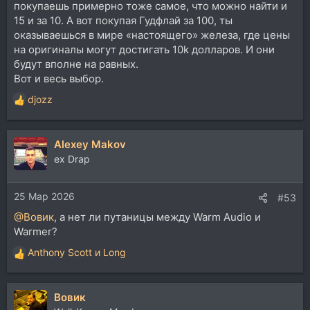
покупаешь примерно тоже самое, что можно найти и
15 и за 10. А вот покупая Гудфлай за 100, ты
оказываешься в мире «настоящего» железа, где цены
на оригиналы могут достигать 10k долларов. И они
будут вполне на равных.
Вот и весь выбор.
djozz
Р
е
а
Alexey Makov
к
ц
ex Drap
и
и
25 Мар 2026
:
#53
@Вовик
, а нет ли путаницы между Warm Audio и
Warmer?
Anthony Scott
и
Long
Р
е
а
Вовик
к