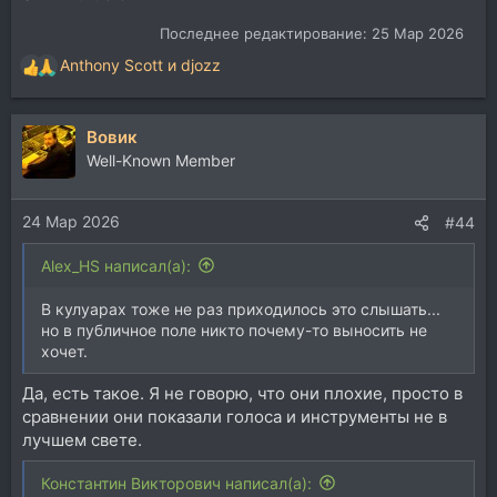
Последнее редактирование:
25 Мар 2026
Anthony Scott
и
djozz
Р
е
а
Вовик
к
ц
Well-Known Member
и
и
24 Мар 2026
:
#44
Alex_HS написал(а):
В кулуарах тоже не раз приходилось это слышать...
но в публичное поле никто почему-то выносить не
хочет.
Да, есть такое. Я не говорю, что они плохие, просто в
сравнении они показали голоса и инструменты не в
лучшем свете.
Константин Викторович написал(а):