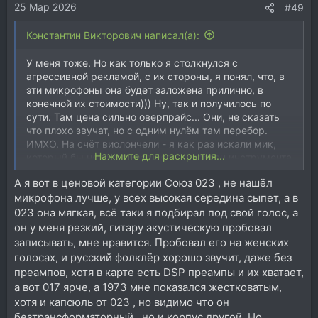
25 Мар 2026
:
#49
Константин Викторович написал(а):
У меня тоже. Но как только я столкнулся с
агрессивной рекламой, с их стороны, я понял, что, в
эти микрофоны она будет заложена прилично, в
конечной их стоимости))) Ну, так и получилось по
сути. Там цена сильно оверпрайс... Они, не сказать
что плохо звучат, но с одним нулём там перебор.
ИМХО. На счёт виолончели - я как раз искали мик,
Нажмите для раскрытия...
который бы не вытягивал весь диапазон инструмента
как мейн звук, т.к. в аранжировках, в которых я
А я вот в ценовой категории Союз 023 , не нашёл
работал, он там не главенствующий далеко
микрофона лучше, у всех высокая середина сыпет, а в
инструмент, но снимал бы нормально середину.
Большинство средних микрофонов очень мутно
023 она мягкая, всё таки я подбирал под свой голос, а
работают с серединой, и, наверно только 414й
он у меня резкий, гитару акустическую пробовал
подходил, и всё. Я правда так его и не попробовал, ни
записывать, мне нравится. Пробовал его на женских
018 ни 023й на ней.
голосах, и русский фолклёр хорошо звучит, даже без
преампов, хотя в карте есть DSP преампы и их хватает,
а вот 017 ярче, а 1973 мне показался жестковатым,
хотя и капсюль от 023 , но видимо что он
безтрансформаторный , но и корпус другой. Но