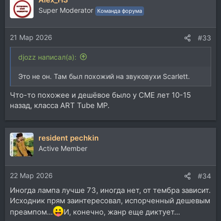
ц
Super Moderator
Команда форума
и
и
21 Мар 2026
:
#33
djozz написал(а):
Это не он. Там был похожий на звуковухи Scarlett.
Что-то похожее и дешёвое было у СМЕ лет 10-15
назад, класса ART Tube MP.
resident pechkin
Active Member
22 Мар 2026
#34
Иногда лампа лучше 73, иногда нет, от тембра зависит.
Исходник прям заинтересовал, испорченный дешевым
преампом...
И, конечно, жанр еще диктует...