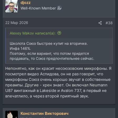
djozz
к
ц
Well-Known Member
и
и
22 Мар 2026
:
#38
Alexey Makov написал(а):
Школота Союз быстрее купит на вторичке.
Инфа 146%.
Поэтому, если вариант, что потом придется
продавать, то Союз предпочтительнее сейчас.
Непонятно, как он красит несоюзовские микрофоны. Я
посмотрел видео Аспидова, он не раз говорит, что
микрофоны Союз очень хорошо звучат в собственные
преампы. Другие - хрен знает. Он включал Neumann
U87 винтажный в Lakeside и Avalon 737, в первый не
впечатлило, а через второй приятный звук.
Константин Викторович