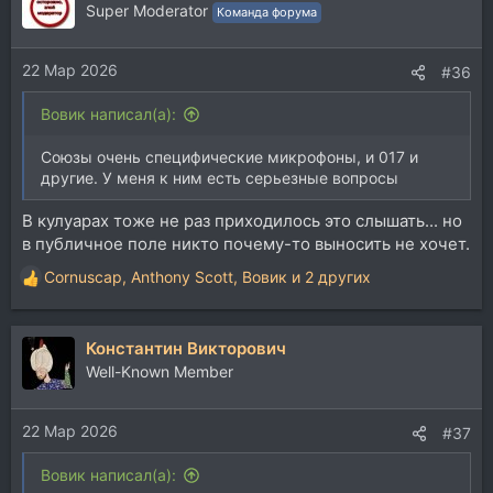
ц
Super Moderator
Команда форума
и
и
22 Мар 2026
:
#36
Вовик написал(а):
Союзы очень специфические микрофоны, и 017 и
другие. У меня к ним есть серьезные вопросы
В кулуарах тоже не раз приходилось это слышать... но
в публичное поле никто почему-то выносить не хочет.
Cornuscap
,
Anthony Scott
,
Вовик
и 2 других
Р
е
а
Константин Викторович
к
ц
Well-Known Member
и
и
22 Мар 2026
:
#37
Вовик написал(а):