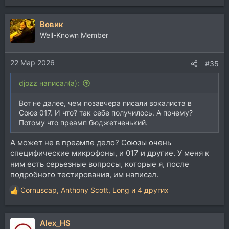
Вовик
Well-Known Member
22 Мар 2026
#35
djozz написал(а):
Вот не далее, чем позавчера писали вокалиста в
Союз 017. И что? так себе получилось. А почему?
Потому что преамп бюджетненький.
А может не в преампе дело? Союзы очень
специфические микрофоны, и 017 и другие. У меня к
ним есть серьезные вопросы, которые я, после
подробного тестирования, им написал.
Cornuscap
,
Anthony Scott
,
Long
и 4 других
Р
е
а
Alex_HS
к