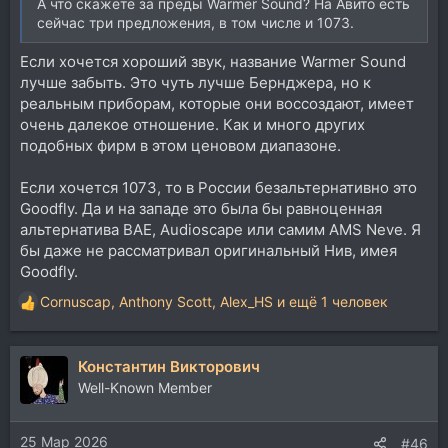
А что скажете за преды Warmer Sound? На Авито есть
сейчас три предложения, в том числе и 1073.
Если хочется хороший звук, название Warmer Sound
лучше забыть. Это чуть лучше Бернджера, но к
реальным приборам, которые они воссоздают, имеет
очень далекое отношение. Как и много других
подобных фирм в этом ценовом диапазоне.
Если хочется 1073, то в России безальтернативно это
Goodfly. Да и на западе это была бы равноценная
альтернатива BAE, Audioscape или самим AMS Neve. Я
бы даже не рассматривал оригинальный Нив, имея
Goodfly.
Cornuscap
,
Anthony Scott
,
Alex_HS
и ещё 1 человек
Р
е
а
Константин Викторович
к
ц
Well-Known Member
и
и
25 Мар 2026
:
#46