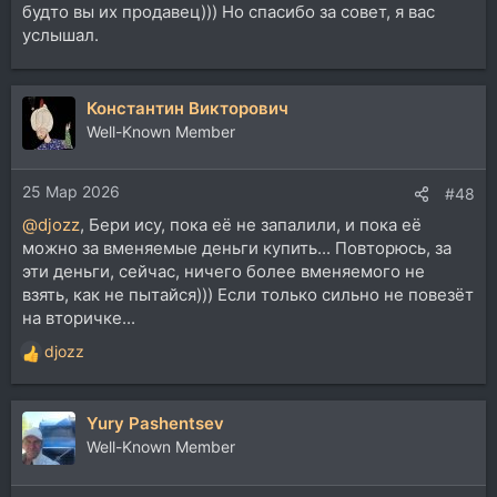
будто вы их продавец))) Но спасибо за совет, я вас
услышал.
Константин Викторович
Well-Known Member
25 Мар 2026
#48
@djozz
, Бери ису, пока её не запалили, и пока её
можно за вменяемые деньги купить... Повторюсь, за
эти деньги, сейчас, ничего более вменяемого не
взять, как не пытайся))) Если только сильно не повезёт
на вторичке...
djozz
Р
е
а
Yury Pashentsev
к
ц
Well-Known Member
и
и