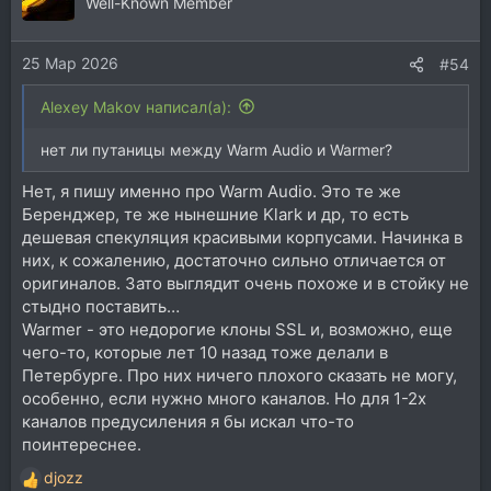
ц
Well-Known Member
и
и
25 Мар 2026
:
#54
Alexey Makov написал(а):
нет ли путаницы между Warm Audio и Warmer?
Нет, я пишу именно про Warm Audio. Это те же
Беренджер, те же нынешние Klark и др, то есть
дешевая спекуляция красивыми корпусами. Начинка в
них, к сожалению, достаточно сильно отличается от
оригиналов. Зато выглядит очень похоже и в стойку не
стыдно поставить…
Warmer - это недорогие клоны SSL и, возможно, еще
чего-то, которые лет 10 назад тоже делали в
Петербурге. Про них ничего плохого сказать не могу,
особенно, если нужно много каналов. Но для 1-2х
каналов предусиления я бы искал что-то
поинтереснее.
djozz
Р