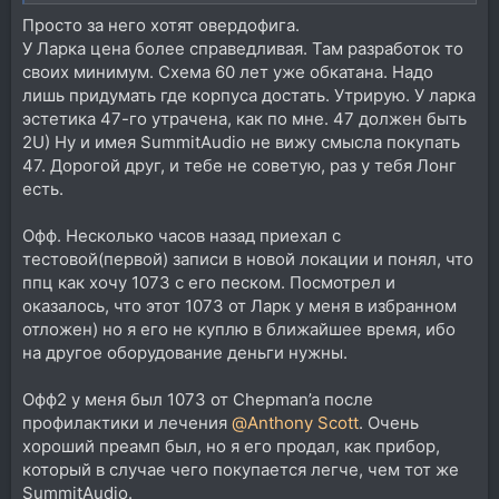
Просто за него хотят овердофига.
У Ларка цена более справедливая. Там разработок то
своих минимум. Схема 60 лет уже обкатана. Надо
лишь придумать где корпуса достать. Утрирую. У ларка
эстетика 47-го утрачена, как по мне. 47 должен быть
2U) Ну и имея SummitAudio не вижу смысла покупать
47. Дорогой друг, и тебе не советую, раз у тебя Лонг
есть.
Офф. Несколько часов назад приехал с
тестовой(первой) записи в новой локации и понял, что
ппц как хочу 1073 с его песком. Посмотрел и
оказалось, что этот 1073 от Ларк у меня в избранном
отложен) но я его не куплю в ближайшее время, ибо
на другое оборудование деньги нужны.
Офф2 у меня был 1073 от Chepman’a после
профилактики и лечения
@Anthony Scott
. Очень
хороший преамп был, но я его продал, как прибор,
который в случае чего покупается легче, чем тот же
SummitAudio.