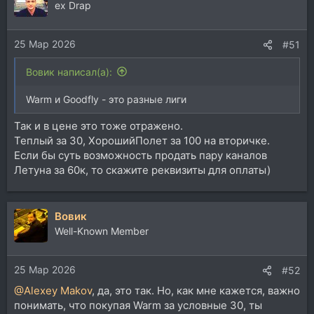
ц
ex Drap
и
и
25 Мар 2026
:
#51
Вовик написал(а):
Warm и Goodfly - это разные лиги
Так и в цене это тоже отражено.
Теплый за 30, ХорошийПолет за 100 на вторичке.
Если бы суть возможность продать пару каналов
Летуна за 60к, то скажите реквизиты для оплаты)
Вовик
Well-Known Member
25 Мар 2026
#52
@Alexey Makov
, да, это так. Но, как мне кажется, важно
понимать, что покупая Warm за условные 30, ты