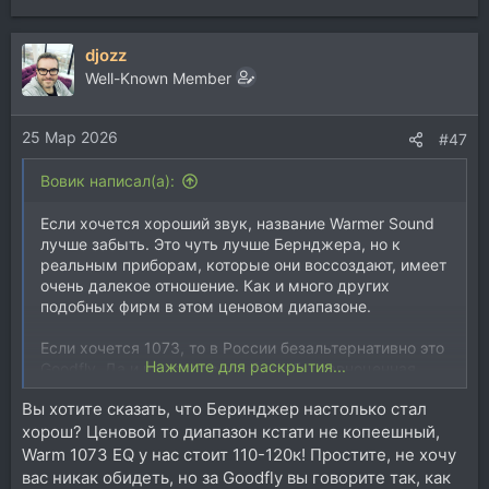
е
а
djozz
к
ц
Well-Known Member
и
и
25 Мар 2026
:
#47
Вовик написал(а):
Если хочется хороший звук, название Warmer Sound
лучше забыть. Это чуть лучше Бернджера, но к
реальным приборам, которые они воссоздают, имеет
очень далекое отношение. Как и много других
подобных фирм в этом ценовом диапазоне.
Если хочется 1073, то в России безальтернативно это
Нажмите для раскрытия...
Goodfly. Да и на западе это была бы равноценная
альтернатива BAE, Audioscape или самим AMS Neve.
Вы хотите сказать, что Беринджер настолько стал
Я бы даже не рассматривал оригинальный Нив, имея
хорош? Ценовой то диапазон кстати не копеешный,
Goodfly.
Warm 1073 EQ у нас стоит 110-120к! Простите, не хочу
вас никак обидеть, но за Goodfly вы говорите так, как