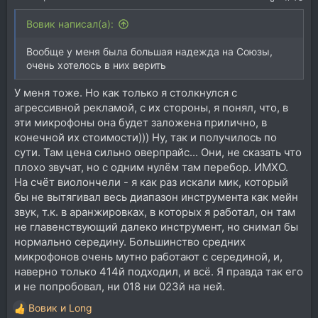
Вовик написал(а):
Вообще у меня была большая надежда на Союзы,
очень хотелось в них верить
У меня тоже. Но как только я столкнулся с
агрессивной рекламой, с их стороны, я понял, что, в
эти микрофоны она будет заложена прилично, в
конечной их стоимости))) Ну, так и получилось по
сути. Там цена сильно оверпрайс... Они, не сказать что
плохо звучат, но с одним нулём там перебор. ИМХО.
На счёт виолончели - я как раз искали мик, который
бы не вытягивал весь диапазон инструмента как мейн
звук, т.к. в аранжировках, в которых я работал, он там
не главенствующий далеко инструмент, но снимал бы
нормально середину. Большинство средних
микрофонов очень мутно работают с серединой, и,
наверно только 414й подходил, и всё. Я правда так его
и не попробовал, ни 018 ни 023й на ней.
Вовик
и
Long
Р