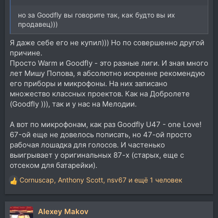
но за Goodfly вы говорите так, как будто вы их
продавец)))
Я даже себе его не купил))) Но по совершенно другой
причине.
Просто Warm и Goodfly - это разные лиги. И зная много
лет Мишу Попова, я абсолютно искренне рекомендую
его приборы и микрофоны. На них записано
множество классных проектов. Как на Добролете
(Goodfly ))), так и у нас на Мелодии.
А вот по микрофонам, как раз Goodfly U47 - one Love!
67-ой еще не довелось пописать, но 47-ой просто
рабочая лошадка для голосов. И частенько
выигрывает у оригинальных 87-х (старых, еще с
отсеком для батарейки).
Cornuscap
,
Anthony Scott
,
nsv67
и ещё 1 человек
Р
е
а
Alexey Makov
к