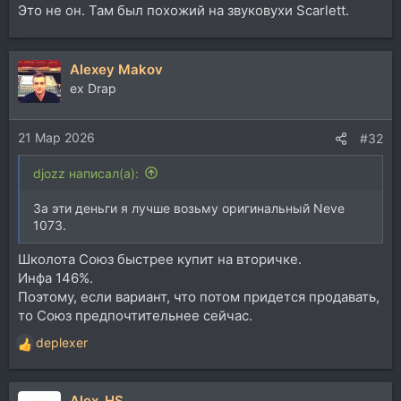
Это не он. Там был похожий на звуковухи Scarlett.
Alexey Makov
ex Drap
21 Мар 2026
#32
djozz написал(а):
За эти деньги я лучше возьму оригинальный Neve
1073.
Школота Союз быстрее купит на вторичке.
Инфа 146%.
Поэтому, если вариант, что потом придется продавать,
то Союз предпочтительнее сейчас.
deplexer
Р
е
а
Alex_HS
к