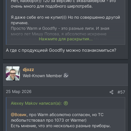
Нет, наоборот)) 120 за версию с эквалайзером - это
очень много для подобного ширпотреба.
Я даже себе его не купил))) Но по совершенно другой
причине.
Просто Warm и Goodfly - это разные лиги. И зная
много лет Мишу Попова, я абсолютно искренне
Нажмите для раскрытия...
рекомендую его приборы и микрофоны. На них
записано множество классных проектов. Как на
А где с продукцией Goodfly можно познакомиться?
Добролете (Goodfly ))), так и у нас на Мелодии.
А вот по микрофонам, как раз Goodfly U47 - one Love!
67-ой еще не довелось пописать, но 47-ой просто
djozz
рабочая лошадка для голосов. И частенько
Well-Known Member
выигрывает у оригинальных 87-х (старых, еще с
отсеком для батарейки).
25 Мар 2026
#57
Alexey Makov написал(а):
@Вовик
, про Warm абсолютно согласен, но ТС
любопытствовал про 1073 от Warmer)
Есть мнение, что это несколько разные приборы.