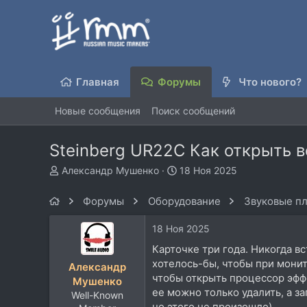
Главная
Форумы
Что нового?
Новые сообщения
Поиск сообщений
Steinberg UR22C Как открыть 
А
Д
Александр Мушенко
18 Ноя 2025
в
а
т
т
Форумы
Оборудование
Звуковые пл
о
а
р
н
18 Ноя 2025
т
а
е
ч
Карточке три года. Никогда в
м
а
хотелось-бы, чтобы при мони
Александр
ы
л
чтобы открыть процессор эффек
Мушенко
а
ее можно только удалить, а за
Well-Known
но этого не произошло).