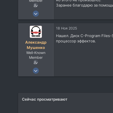
Member
Заранее благодарю за помощь
28 Июл 2016
715
344
18 Ноя 2025
63
Нашел. Диск C-Program Files-
67
процессор эффектов.
Александр
Мушенко
Well-Known
Member
28 Июл 2016
715
344
63
67
Сейчас просматривают