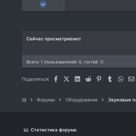
12 Авг 2025
4
0
1
51
Сейчас просматривают
Всего: 1 (пользователей: 0, гостей: 1)
Facebook
X (Twitter)
LinkedIn
Reddit
Pinterest
Tumblr
What
Поделиться:
Форумы
Оборудование
Звуковые п
Статистика форума