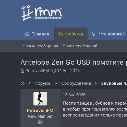
Главная
Форумы
Что нового?
Новые сообщения
Поиск сообщений
Antelope Zen Go USB помогите 
А
Д
PetrovichFM
12 Авг 2025
в
а
т
т
Форумы
Оборудование
Звуковые п
о
а
р
н
12 Авг 2025
т
а
е
ч
После танцев , бубнов и пере
м
а
в любых проигрывателях воспр
PetrovichFM
ы
л
воспроизведения только право
New Member
а