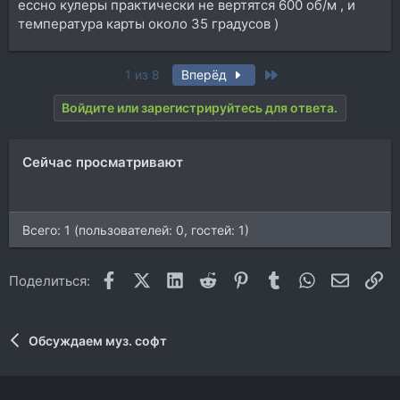
ессно кулеры практически не вертятся 600 об/м , и
температура карты около 35 градусов )
Last
1 из 8
Вперёд
Войдите или зарегистрируйтесь для ответа.
Сейчас просматривают
Всего: 1 (пользователей: 0, гостей: 1)
Facebook
X (Twitter)
LinkedIn
Reddit
Pinterest
Tumblr
WhatsApp
Электр
Сс
Поделиться:
Обсуждаем муз. софт