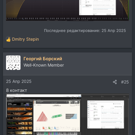
Последнее редактирование:
25 Апр 2025
Dmitry Stepin
Р
е
а
Георгий Борский
к
ц
Well-Known Member
и
и
25 Апр 2025
:
#25
8 контакт