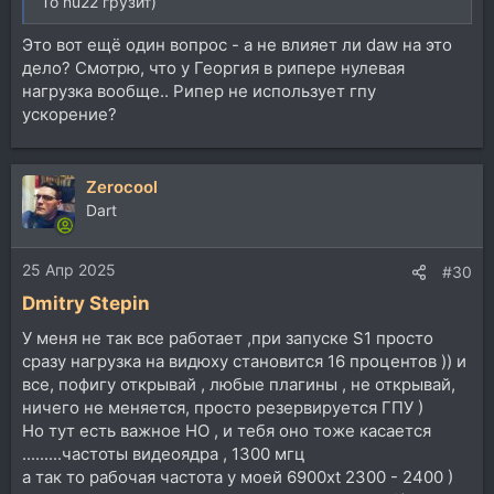
То nu22 грузит)
Это вот ещё один вопрос - а не влияет ли daw на это
дело? Смотрю, что у Георгия в рипере нулевая
нагрузка вообще.. Рипер не использует гпу
ускорение?
Zerocool
Dart
25 Апр 2025
#30
Dmitry Stepin
У меня не так все работает ,при запуске S1 просто
сразу нагрузка на видюху становится 16 процентов )) и
все, пофигу открывай , любые плагины , не открывай,
ничего не меняется, просто резервируется ГПУ )
Но тут есть важное НО , и тебя оно тоже касается
.........частоты видеоядра , 1300 мгц
а так то рабочая частота у моей 6900xt 2300 - 2400 )