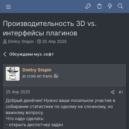
Производительность 3D vs.
интерфейсы плагинов
А
Д
Dmitry Stepin
25 Апр 2025
в
а
т
т
Обсуждаем муз. софт
о
а
р
н
т
а
Dmitry Stepin
е
ч
je crois en trans
м
а
ы
л
а
25 Апр 2025
#1
Добрый денёчек! Нужно ваше посильное участие в
собирании статистики по одному не сложному, но
важному вопросу.
Что надо сделать:
- открыть диспетчер задач