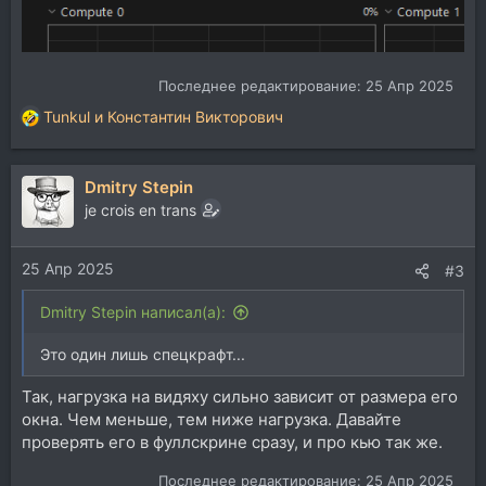
Последнее редактирование:
25 Апр 2025
Tunkul
и
Константин Викторович
Р
е
а
Dmitry Stepin
к
ц
je crois en trans
и
и
25 Апр 2025
:
#3
Dmitry Stepin написал(а):
Это один лишь спецкрафт...
Так, нагрузка на видяху сильно зависит от размера его
окна. Чем меньше, тем ниже нагрузка. Давайте
проверять его в фуллскрине сразу, и про кью так же.
Последнее редактирование:
25 Апр 2025