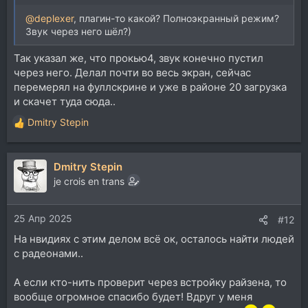
@deplexer
, плагин-то какой? Полноэкранный режим?
Звук через него шёл?)
Так указал же, что прокью4, звук конечно пустил
через него. Делал почти во весь экран, сейчас
перемерял на фуллскрине и уже в районе 20 загрузка
и скачет туда сюда..
Dmitry Stepin
Р
е
а
Dmitry Stepin
к
ц
je crois en trans
и
и
25 Апр 2025
:
#12
На нвидиях с этим делом всё ок, осталось найти людей
с радеонами..
А если кто-нить проверит через встройку райзена, то
вообще огромное спасибо будет! Вдруг у меня