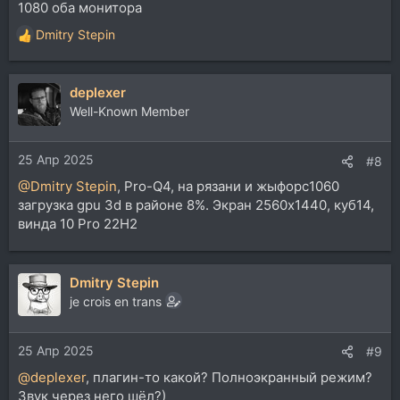
1080 оба монитора
Dmitry Stepin
Р
е
а
deplexer
к
ц
Well-Known Member
и
и
25 Апр 2025
:
#8
@Dmitry Stepin
, Pro-Q4, на рязани и жыфорс1060
загрузка gpu 3d в районе 8%. Экран 2560х1440, куб14,
винда 10 Pro 22H2
Dmitry Stepin
je crois en trans
25 Апр 2025
#9
@deplexer
, плагин-то какой? Полноэкранный режим?
Звук через него шёл?)