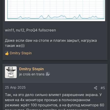
win11, nu12, ProQ4 fullscreen
Даже если daw на стопе и плагин закрыт, нагрузка
такая же)))
Dmitry Stepin
Р
е
а
Dmitry Stepin
к
ц
je crois en trans
и
и
25 Апр 2025
:
#5
Так, на это дело сильно влияет разрешение экрана. У
меня на 4к мониторе прокью в полноэкранном
режиме жрёт 100 процентов, а на фуллхд мониторе 60