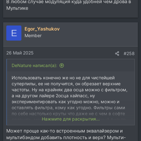
В любом случае модуляция куда удобней чем дрова в
Мультике
Egor_Yashukov
E
Member
26 Май 2025
#258
DeNature написал(а):
Использовать конечно же но не для чистейшей
суперпилы, ее не получится, он обрезает верхние
частоты. Ну на крайняк два осца можно с фильтром,
а на другом лайере 2осца хайпасс, ну
экспериментировать как угодно можно, можно и
оставлять фильтра, кому как угодно. Фильтры сами
по себе настолько круты что даже не с чем в софте
Нажмите для раскрытия...
сравнить, может Hive, у него тоже классный фильтр,
но плотность звука у Мультяшки зашкаливает)
Может проще как-то встроенным эквалайзером и
мультибэндом добавить плотность и верх? Мульти-