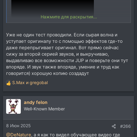
Нажмите для раскрытия...
Уже не один тест проводили. Если сырая волна и
уступает оригиналу то с помощью эффектов где-то
даже перепрыгивает оригинал. Вот прямо сейчас
сижу за второй серией звуков, и выкручиваю,
выдавливаю все возможности JUP и поверьте они тут
впоряде. И звук также впоряде, умение и труд как
говорится) хорошую копию создадут
S.Max
и
gregobal
Р
е
а
andy felon
к
ц
Well-Known Member
и
и
8 Июн 2025
:
#266
@DeNature
, а я как то видел обучающее видео где