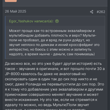
26 Май 2025
#262
Egor_Yashukov написал(а):
Может проще как-то встроенным эквалайзером и
мультибэндом добавить плотность и верх? Мульти-
поли не пробовал, да и вряд ли руки дойдут, но
звучит неплохо по демкам и ихний кроссфейдинг это
интерестно, но боюсь с этим можно и залипнуть
надолго, а время нынче - деньги, сам понимаешь)
Да можно все, но это уже будет другая история) есть
такое - звучание в оригинале, и вот прошло почти 30 а
JP-8000 казалось бы даже не аналоговый но
скопировать один в один так до сих пор никто и не
смог, даже Роланда не перевыпустили до сих пор. Это
я к тому что добавление уже эквалайзером и другими
примочками совершенно меняет звучание и может
внести искажения. Ну это так, если не стремится к
идеалу то можно, но ведь Мульти/Поли звучит
идеально, а накидами сверху только портить.