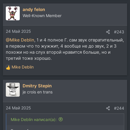
а
andy felon
к
ц
Well-Known Member
и
и
24 Май 2025
:
#243
@Mike Deblin
, 1 и 4 полное Г. сам звук отвратительный,
в первом что то жужжит, 4 вообще не до звук, 2 и 3
похожи но на слух второй нравится больше, но и
третий тоже хорошо.
Mike Deblin
Р
е
а
Dmitry Stepin
к
ц
je crois en trans
и
и
24 Май 2025
:
#244
Mike Deblin написал(а):