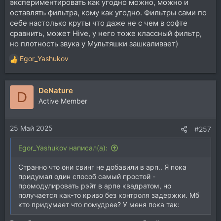
экспериментировать как угодно можно, можно и
оставлять фильтра, кому как угодно. Фильтры сами по
себе настолько круты что даже не с чем в софте
сравнить, может Hive, у него тоже классный фильтр,
но плотность звука у Мультяшки зашкаливает)
Egor_Yashukov
Р
е
а
DeNature
к
D
ц
Active Member
и
и
25 Май 2025
:
#257
Egor_Yashukov написал(а):
Странно что они свинг не добавили в арп.. Я пока
придумал один способ самый простой -
промодулировать рэйт в арпе квадратом, но
получается как-то криво без контроля задержки. Мб
кто придумает что помудрее? У меня пока так: