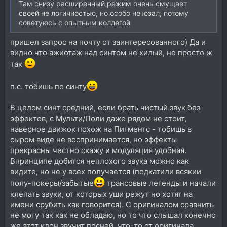
Там снизу расширенный режим очень смущает
своей не логичностью, но особо не юзал, потому
советуюсь с опытным коллегой
пришел запрос на почту от заинтересованного) Да и
видно что ажиотаж над синтом не хилый, не просто ж
так
п.с. тобишь по синту
В целом синт средний, если брать чистый звук без
эффектов, с Мульти/Поли даже рядом не стоит,
наверное движок похож на Пигментс - тобишь в
сыром виде не воспринимается, но эффекты
прекрасны честно скажу и модуляция удобная.
Впринципе добится неплохого звука можно как
видите, но не у всех получается (подкатили всякии
полу-покеры/забытые
трансовые легенды и начали
клепать звуки, от которых уши режут но хотят на
имени срубить как говорится). С оригиналом сравнить
не могу так как не обладаю, но то что слышал конечно
же этот клон звучит посней, что-то от оригинала