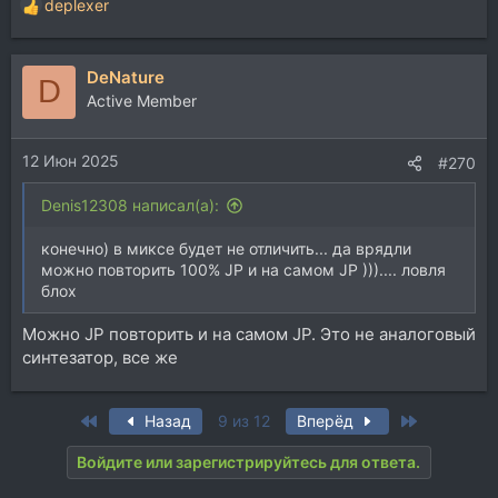
deplexer
Р
е
а
DeNature
к
D
ц
Active Member
и
и
12 Июн 2025
:
#270
Denis12308 написал(а):
конечно) в миксе будет не отличить... да врядли
можно повторить 100% JP и на самом JP ))).... ловля
блох
Можно JP повторить и на самом JP. Это не аналоговый
синтезатор, все же
First
Last
Назад
9 из 12
Вперёд
Войдите или зарегистрируйтесь для ответа.