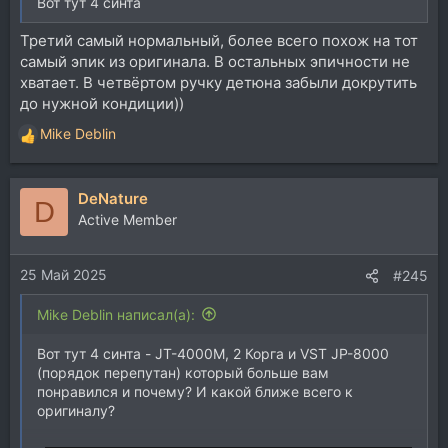
Вот тут 4 синта
Третий самый нормальный, более всего похож на тот
самый эпик из оригинала. В остальных эпичности не
хватает. В четвёртом ручку детюна забыли докрутить
до нужной кондиции))
Mike Deblin
Р
е
а
DeNature
к
D
ц
Active Member
и
и
25 Май 2025
:
#245
Mike Deblin написал(а):
Вот тут 4 синта - JT-4000M, 2 Корга и VST JP-8000
(порядок перепутан) который больше вам
понравился и почему? И какой ближе всего к
оригиналу?