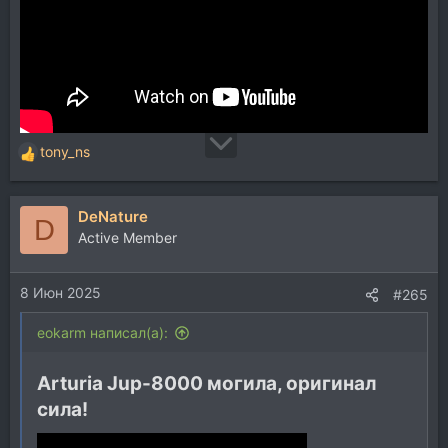
tony_ns
Р
е
а
DeNature
к
D
ц
Active Member
и
и
8 Июн 2025
:
#265
eokarm написал(а):
Arturia Jup-8000 могила, оригинал
сила!​