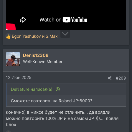
Egor_Yashukov
и
S.Max
Р
е
а
Denis12308
к
ц
Well-Known Member
и
и
12 Июн 2025
:
#269
DeNature написал(а):
Сможете повторить на Roland JP-8000?
конечно) в миксе будет не отличить... да врядли
можно повторить 100% JP и на самом JP ))).... ловля
блох