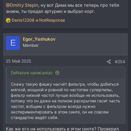
@Dmitry Stepin
, ну вот Дима мы все теперь про тебя
знаем, ты предал артурию и выбрал корг.
Denis12308
и
NotResponse
Р
е
а
Egor_Yashukov
к
E
ц
Member
и
и
25 Май 2025
:
#254
DeNature написал(а):
Скажу такую фишку насчёт фильтра, чтобы добиться
мягкой, мощной и ровной по частотам суперпилы,
фильтр низкий частот лучше вообще не использовать,
потому что он даже на полном раскрытии гасит часть
частот, вобщем с фильтром всегда нужно
экспериментировать в этом синте, он не совсем
стандартно ведёт себя.
Как же его не использовать в этом синте? Проверил