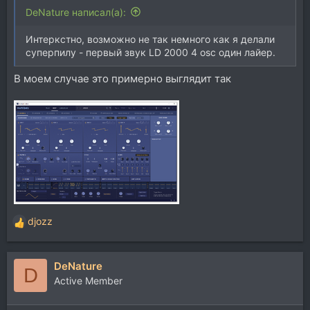
DeNature написал(а):
Интеркстно, возможно не так немного как я делали
суперпилу - первый звук LD 2000 4 osc один лайер.
В моем случае это примерно выглядит так
djozz
Р
е
а
DeNature
к
D
ц
Active Member
и
и