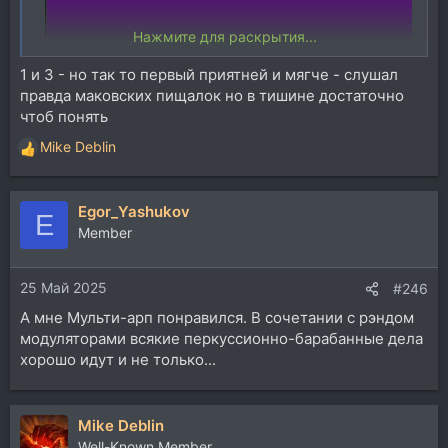
Нажмите для раскрытия...
1 и 3 - но так то первый приятней и мягче - слушал
Посмотреть вложение 264405
правда маковских пищалок но в тишине достаточно
чтоб понять
Mike Deblin
Р
е
а
Egor_Yashukov
к
E
ц
Member
и
и
25 Май 2025
:
#246
А мне Мульти-арп понравился. В сочетании с рэндом
модуляторами всякие перкуссионно-барабанные дела
хорошо идут и не только...
Mike Deblin
Well-Known Member