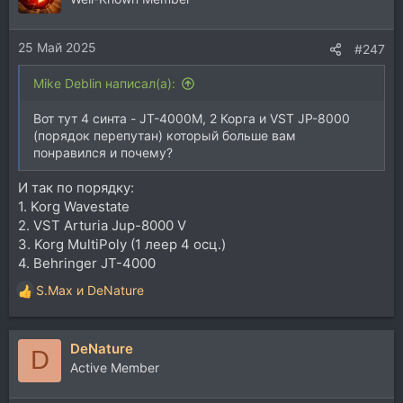
25 Май 2025
#247
Mike Deblin написал(а):
Вот тут 4 синта - JT-4000M, 2 Корга и VST JP-8000
(порядок перепутан) который больше вам
понравился и почему?
И так по порядку:
1. Korg Wavestate
2. VST Arturia Jup-8000 V
3. Korg MultiPoly (1 леер 4 осц.)
4. Behringer JT-4000
S.Max
и
DeNature
Р
е
а
DeNature
к
D
ц
Active Member
и
и