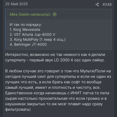
25 Май 2025
:
#248
Mike Deblin написал(а):
И так по порядку:
1. Korg Wavestate
2. VST Arturia Jup-8000 V
3. Korg MultiPoly (1 леер 4 осц.)
4. Behringer JT-4000
Интеркстно, возможно не так немного как я делали
суперпилу - первый звук LD 2000 4 osc один лайер.
В любом случае это говорит о том что Мульти/Поли на
сегодня лучший синт для суперпилы и если не один из
лучших что есть, а если брать как софт то вообще
самый лучший, имеет и плотность и чистоту, все.
Единственное когда начинаешь с ИНИТ патча то пила
сырая настолько пронзительная что если громко и в
наушниках закрытых то аж мозг плавит надо сразу
фильтровать)