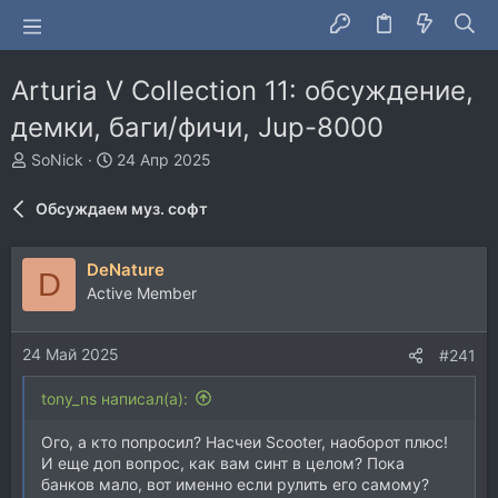
Arturia V Collection 11: обсуждение,
демки, баги/фичи, Jup-8000
А
Д
SoNick
24 Апр 2025
в
а
т
т
Обсуждаем муз. софт
о
а
р
н
т
а
DeNature
D
е
ч
Active Member
м
а
ы
л
а
24 Май 2025
#241
tony_ns написал(а):
Ого, а кто попросил? Насчеи Scooter, наоборот плюс!
И еще доп вопрос, как вам синт в целом? Пока
банков мало, вот именно если рулить его самому?