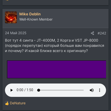
е
а
Mike Deblin
к
ц
Well-Known Member
и
и
24 Май 2025
:
#242
Вот тут 4 синта - JT-4000M, 2 Корга и VST JP-8000
(порядок перепутан) который больше вам понравился
и почему? И какой ближе всего к оригиналу?
DeNature
Р
е