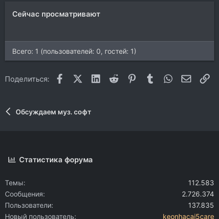
Сейчас просматривают
Всего: 1 (пользователей: 0, гостей: 1)
Facebook
X (Twitter)
LinkedIn
Reddit
Pinterest
Tumblr
WhatsApp
Электр
Сс
Поделиться:
Обсуждаем муз. софт
Статистика форума
Темы
112.583
Сообщения
2.726.374
Пользователи
137.835
Новый пользователь
keonhacai5care