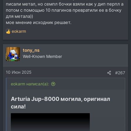
писали метал, но семпл бочки взяли как у дип перпл а
потом с помощью 10 плагинов превратили ее в бочку
для метала))
мое мнение исходник решает.
eokarm
Р
е
а
tony_ns
к
ц
Well-Known Member
и
и
10 Июн 2025
:
#267
eokarm написал(а):
Arturia Jup-8000 могила, оригинал
сила!​