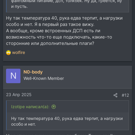
фантомным питание, дсп, толкбек. Ну да, греется, ну
и пусть.
Ну так температура 40, рука едва терпит, а нагрузки
особо и нет. Я в первый раз такое вижу.
А вообще, кроме встроенных ДСП есть ли
возможность что-то еще подключать, какие-то
сторонние или дополнительные плаги?
wolfire
Р
е
а
N0-body
к
N
ц
Well-Known Member
и
и
23 Апр 2025
:
#12
Izotipe написал(а):
Ну так температура 40, рука едва терпит, а нагрузки
особо и нет.