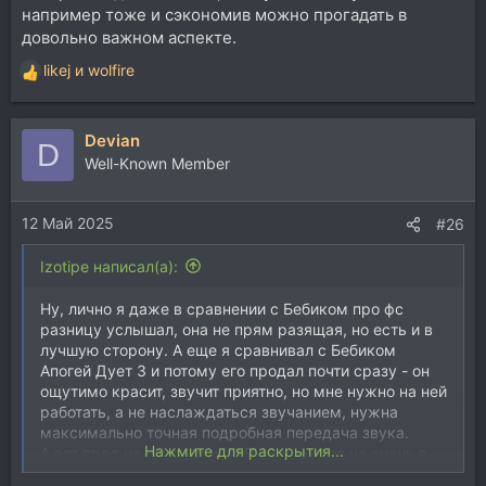
например тоже и сэкономив можно прогадать в
довольно важном аспекте.
likej
и
wolfire
Р
е
а
Devian
к
D
ц
Well-Known Member
и
и
12 Май 2025
:
#26
Izotipe написал(а):
Ну, лично я даже в сравнении с Бебиком про фс
разницу услышал, она не прям разящая, но есть и в
лучшую сторону. А еще я сравнивал с Бебиком
Апогей Дует 3 и потому его продал почти сразу - он
ощутимо красит, звучит приятно, но мне нужно на ней
работать, а не наслаждаться звучанием, нужна
максимально точная подробная передача звука.
Нажмите для раскрытия...
А вот пред на наушники в МТ48 кажется не очень в
сравнении с Лонг Войсмастер. Я еще покручу