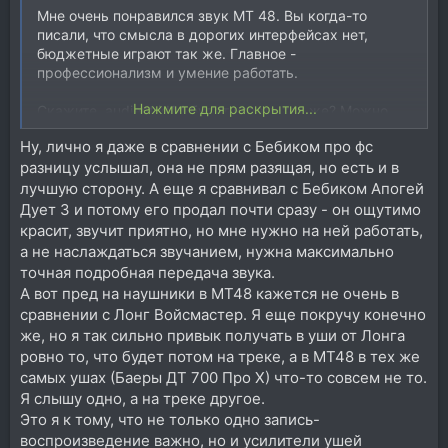
Мне очень понравился звук MT 48. Вы когда-то
писали, что смысла в дорогих интерфейсах нет,
бюджетные играют так же. Главное -
профессионализм и умение работать.
Нажмите для раскрытия...
Скажите, audient id14 будет играть так же? Можно
брать и не выбрасывать деньги на ветер?
Ну, лично я даже в сравнении с Бебиком про фс
разницу услышал, она не прям разящая, но есть и в
лучшую сторону. А еще я сравнивал с Бебиком Апогей
Дует 3 и потому его продал почти сразу - он ощутимо
красит, звучит приятно, но мне нужно на ней работать,
а не наслаждаться звучанием, нужна максимально
точная подробная передача звука.
А вот пред на наушники в МТ48 кажется не очень в
сравнении с Лонг Войсмастер. Я еще покручу конечно
же, но я так сильно привык получать в уши от Лонга
ровно то, что будет потом на треке, а в МТ48 в тех же
самых ушах (Баеры ДТ 700 Про Х) что-то совсем не то.
Я слышу одно, а на треке другое.
Это я к тому, что не только одно запись-
воспроизведение важно, но и усилители ушей