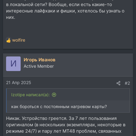
в локальной сети? Вообще, если есть какие-то
интересные лайфхаки и фишки, хотелось бы узнать о
них.
wolfire
Р
е
а
Игорь Иванов
к
И
ц
Active Member
и
и
21 Апр 2025
:
#2
Izotipe написал(а):
как бороться с постоянным нагревом карты?
Никак. Устройство греется. За 7 лет пользования
оригиналом (в нескольких экземплярах, некоторые в
режиме 24/7) и пару лет МТ48 проблем, связанных