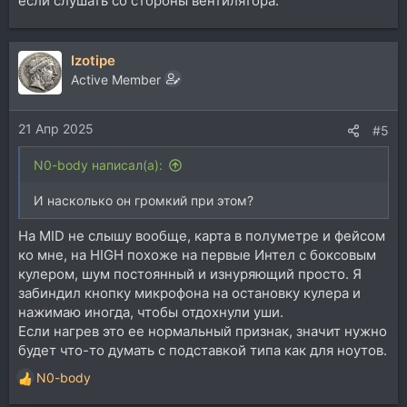
если слушать со стороны вентилятора.
Izotipe
Active Member
21 Апр 2025
#5
N0-body написал(а):
И насколько он громкий при этом?
На MID не слышу вообще, карта в полуметре и фейсом
ко мне, на HIGH похоже на первые Интел с боксовым
кулером, шум постоянный и изнуряющий просто. Я
забиндил кнопку микрофона на остановку кулера и
нажимаю иногда, чтобы отдохнули уши.
Если нагрев это ее нормальный признак, значит нужно
будет что-то думать с подставкой типа как для ноутов.
N0-body
Р
е