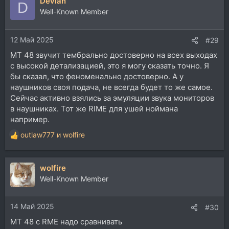
Devian
к
D
ц
Well-Known Member
и
и
12 Май 2025
:
#29
MT 48 звучит тембрально достоверно на всех выходах
с высокой детализацией, это я могу сказать точно. Я
бы сказал, что феноменально достоверно. А у
наушников своя подача, не всегда будет то же самое.
Cейчас активно взялись за эмуляции звука мониторов
в наушниках. Тот же RIME для ушей ноймана
например.
outlaw777
и
wolfire
Р
е
а
wolfire
к
ц
Well-Known Member
и
и
14 Май 2025
:
#30
MT 48 с RME надо сравнивать