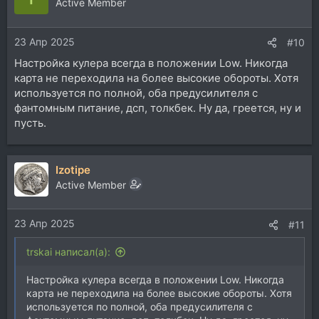
ц
Active Member
и
и
23 Апр 2025
:
#10
Настройка кулера всегда в положении Low. Никогда
карта не переходила на более высокие обороты. Хотя
используется по полной, оба предусилителя с
фантомным питание, дсп, толкбек. Ну да, греется, ну и
пусть.
Izotipe
Active Member
23 Апр 2025
#11
trskai написал(а):
Настройка кулера всегда в положении Low. Никогда
карта не переходила на более высокие обороты. Хотя
используется по полной, оба предусилителя с