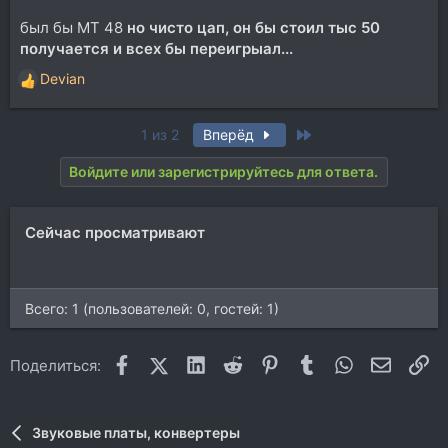
был бы MT 48
но чисто цап, он бы стоил тыс 50
получается и всех бы переигрыал...
Devian
Р
е
а
Last
1 из 2
Вперёд
к
ц
Войдите или зарегистрируйтесь для ответа.
и
и
:
Сейчас просматривают
Всего: 1 (пользователей: 0, гостей: 1)
Facebook
X (Twitter)
LinkedIn
Reddit
Pinterest
Tumblr
WhatsApp
Электр
Сс
Поделиться:
Звуковые платы, конвертеры