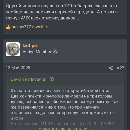
Другой человек слушал на 770-х баерах, сказал что
вообще яд на верхах и верхней середине. А потом я
глянул АЧХ всех этих наушников...
outlaw777
и
wolfire
Р
е
а
Izotipe
к
ц
Active Member
и
и
12 Май 2025
:
#27
Devian написал(а):
Эта карта привнесла много открытий в мой сетап.
Два комплекта мониторов заиграли на три головы
лучше, собранее, разборчивее по всему спектру. Так
же развенчался миф о том, что при наличии
цифрового входа в мониторах лучше кормить их по
цифре.
Нет, не лучше. MT 48 подключеный по XLR к KH750
Нажмите для раскрытия...
играет гоооораздо лучше чем встроенный ЦАП по