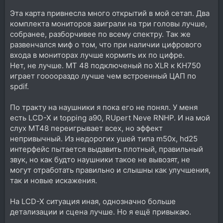
конечно же, но я так сильно привык получать в уши
Эта карта привнесла много открытий в мой сетап. Два
от Лонга ровно то, что будет потом на треке, а в МТ48
в тех же самых ушах (Баеры ДТ 700 Про Х) что-то
комплекта мониторов заиграли на три головы лучше,
совсем не то. Я слышу одно, а на треке другое.
собранее, разборчивее по всему спектру. Так же
Это я к тому, что не только одно запись-
развенчался миф о том, что при наличии цифрового
воспроизведение важно, но и усилители ушей
входа в мониторах лучше кормить их по цифре.
например тоже и сэкономив можно прогадать в
Нет, не лучше. MT 48 подключеный по XLR к KH750
довольно важном аспекте.
играет гоооораздо лучше чем встроенный ЦАП по
spdif.
По тракту на наушники я пока его не понял. У меня
есть LCD-X и topping a90, RUpert Neve RNHP. И на мой
слух MT48 переигрывает всех, но эффект
непривычный. Из недорогих ушей типа m50x, hd25
интерфейс пытается выдавить плотный, правильный
звук, но как будто наушники такое не вывозят, не
могут отработать правильно и слышны как улучшения,
так и новые искажения.
На LCD-X ситуация иная, однозначно больше
детализации и сцена лучше. Но я ещё привыкаю.