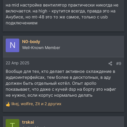
на mid настройке вентилятор практически никогда не
включается. на high - крутится всегда, правда это на
Анубисе, но mt-48 это то же самое, только с usb
подключением
N0-body
N
Well-Known Member
22 Апр 2025
#9
Вообще для тех, кто делает активное охлаждение в
аудиоинтерфейсах, тем более в десктопных, в аду
должен быть отдельный котёл. Опыт apollo
показывает, что даже с кучей dsp на борту это нафиг
не нужно, если корпус нормально делать
likej
,
wolfire
,
Zit
и 2 других
Р
е
а
trskai
к
T