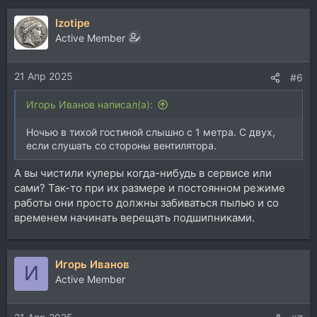
а
Izotipe
к
ц
Active Member
и
и
21 Апр 2025
:
#6
Игорь Иванов написал(а):
Ночью в тихой гостиной слышно с 1 метра. С двух,
если слушать со стороны вентилятора.
А вы чистили кулеры когда-нибудь в сервисе или
сами? Так-то при их размере и постоянном режиме
работы они просто должны забиваться пылью и со
временем начинать верещать подшипниками.
Игорь Иванов
И
Active Member