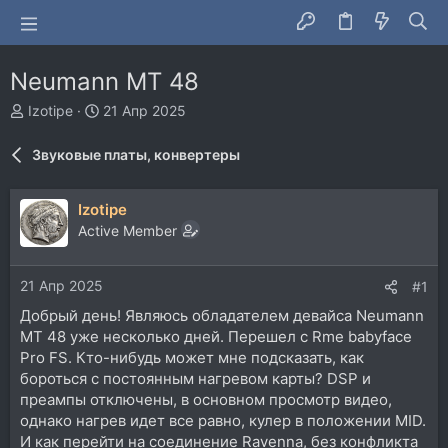
Neumann MT 48
А
Д
Izotipe
21 Апр 2025
в
а
т
т
Звуковые платы, конвертеры
о
а
р
н
т
а
Izotipe
е
ч
Active Member
м
а
ы
л
а
21 Апр 2025
#1
Добрый день! Являюсь обладателем девайса Neumann
MT 48 уже несколько дней. Перешел с Rme babyface
Pro FS. Кто-нибудь может мне подсказать, как
бороться с постоянным нагревом карты? DSP и
преампы отключены, в основном просмотр видео,
однако нагрев идет все равно, кулер в положении MID.
И как перейти на соединение Ravenna, без конфликта