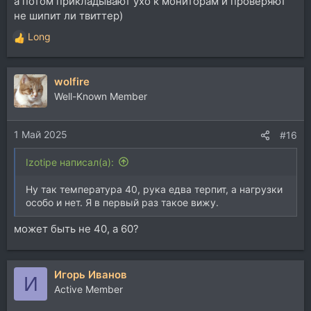
а потом прикладывают ухо к мониторам и проверяют
не шипит ли твиттер)
Long
Р
е
а
wolfire
к
ц
Well-Known Member
и
и
1 Май 2025
:
#16
Izotipe написал(а):
Ну так температура 40, рука едва терпит, а нагрузки
особо и нет. Я в первый раз такое вижу.
может быть не 40, а 60?
Игорь Иванов
И
Active Member