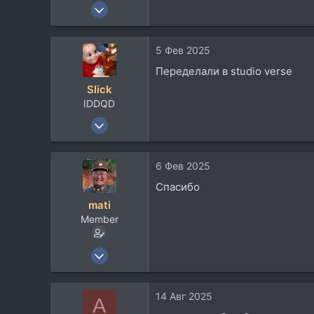
12 Авг 2005
80
12
5 Фев 2025
8
Переделали в studio verse
Slick
IDDQD
13 Май 2008
2.116
1.064
6 Фев 2025
113
Спасибо
41
mati
Москва, Переделкино
Member
www.vk.com
12 Авг 2005
80
12
14 Авг 2025
A
8