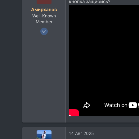
кнопка защибись?
Aмирханов
Well-Known
Member
7 Июл 2019
2.705
781
113
45
14 Авг 2025