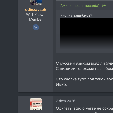
Aмирханов написал(а):
odinzavseh
Well-Known
кнопка защибись?
Member
3 Апр 2011
1.839
895
113
Самара
С русским языком вряд ли буде
С низкими голосами на любом 
Это кнопка тупо под такой вок
Имхо.
2 Фев 2026
Офигеть! studio verse не сох