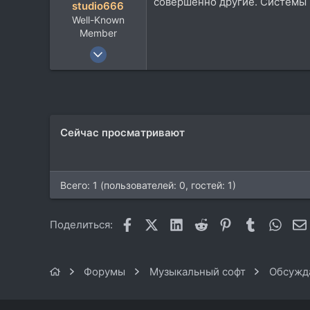
совершенно другие. Системы н
studio666
Well-Known
Member
24 Мар 2013
616
302
63
Москва
Сейчас просматривают
Всего: 1 (пользователей: 0, гостей: 1)
Facebook
X (Twitter)
LinkedIn
Reddit
Pinterest
Tumblr
What
Поделиться:
Форумы
Музыкальный софт
Обсужда