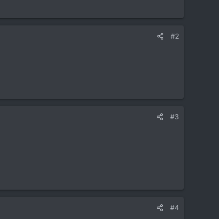
#2
#3
#4