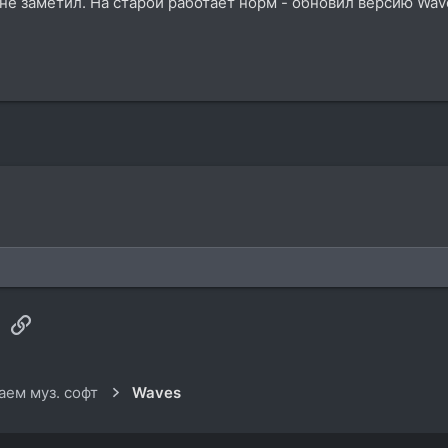
е заметил. На старой работает норм - обновил версию Wav
sApp
Электронная почта
Ссылка
ем муз. софт
Waves