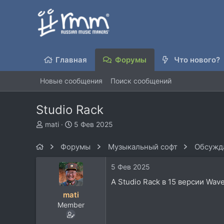
Главная
Форумы
Что нового?
Новые сообщения
Поиск сообщений
Studio Rack
А
Д
mati
5 Фев 2025
в
а
т
т
Форумы
Музыкальный софт
Обсужда
о
а
р
н
5 Фев 2025
т
а
е
ч
А Studio Rack в 15 версии Wav
м
а
mati
ы
л
Member
а