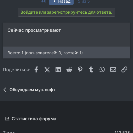
First
Назад
5 из 5
к
ц
Войдите или зарегистрируйтесь для ответа.
и
и
:
Сейчас просматривают
Всего: 1 (пользователей: 0, гостей: 1)
Facebook
X (Twitter)
LinkedIn
Reddit
Pinterest
Tumblr
WhatsApp
Электр
Сс
Поделиться:
Обсуждаем муз. софт
Статистика форума
Темы
112.578