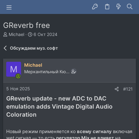
GReverb free
А
Д
Michael
6 Окт 2024
в
а
т
т
Обсуждаем муз. софт
о
а
р
н
т
а
Michael
M
е
ч
Меркантильный Кю...
м
а
ы
л
а
5 Ноя 2025
#121
GReverb update - new ADC to DAC
emulation adds Vintage Digital Audio
Coloration
Новый режим применяется ко
всему сигналу
включая
wet сигнал — то есть
регулятор Mix не влияет
на