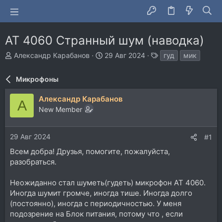
AT 4060 Странный шум (наводка)
А
Д
Т
Александр Карабанов
29 Авг 2024
гуд
мик
в
а
е
т
т
г
Микрофоны
о
а
и
р
н
Александр Карабанов
т
а
А
New Member
е
ч
м
а
ы
л
29 Авг 2024
#1
а
Всем добра! Друзья, помогите, пожалуйста,
разобраться.
Неожиданно стал шуметь(гудеть) микрофон AT 4060.
Иногда шумит громче, иногда тише. Иногда долго
(постоянно), иногда с периодичностью. У меня
подозрение на Блок питания, потому что , если