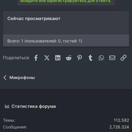
Войдите или зарегистрируйтесь для ответа.
к
ц
и
Сейчас просматривают
и
:
Всего: 1 (пользователей: 0, гостей: 1)
Facebook
X (Twitter)
LinkedIn
Reddit
Pinterest
Tumblr
WhatsApp
Электр
Сс
Поделиться:
Микрофоны
Статистика форума
Темы
112.582
Сообщения
2.726.324