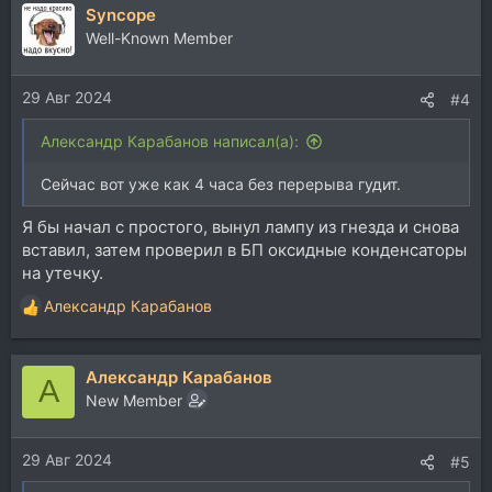
Syncope
Well-Known Member
29 Авг 2024
#4
Александр Карабанов написал(а):
Сейчас вот уже как 4 часа без перерыва гудит.
Я бы начал с простого, вынул лампу из гнезда и снова
вставил, затем проверил в БП оксидные конденсаторы
на утечку.
Александр Карабанов
Р
е
а
Александр Карабанов
к
А
ц
New Member
и
и
29 Авг 2024
:
#5