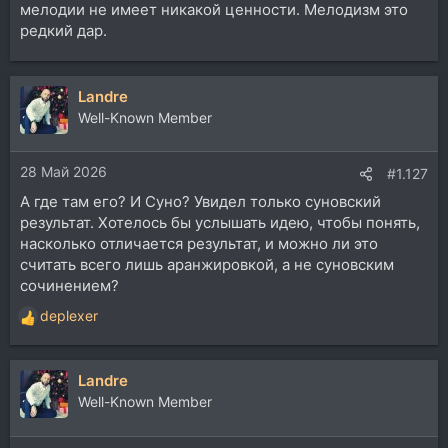
мелодии не имеет никакой ценности. Мелодизм это
редкий дар.
Landre
Well-Known Member
28 Май 2026
#1.127
А где там его? И Суно? Увидел только суновский
результат. Хотелось бы услышать идею, чтобы понять,
насколько отличается результат, и можно ли это
считать всего лишь аранжировкой, а не суновским
сочинением?
deplexer
Р
е
а
Landre
к
ц
Well-Known Member
и
и