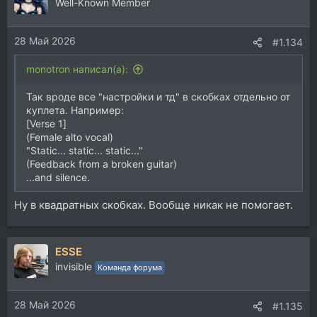
Well-Known Member
28 Май 2026
#1.134
monotron написал(а):
Так вроде все "настройки и тд" в скобках отдельно от
куплета. Например:
[Verse 1]
(Female alto vocal)
"Static... static... static..."
(Feedback from a broken guitar)
...and silence.
Ну в квадратных скобках. Вообще никак не помогает.
ESSE
invisible
Команда форума
28 Май 2026
#1.135