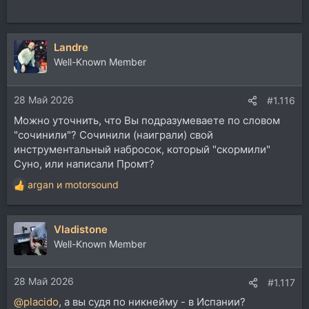
Landre
Well-Known Member
28 Май 2026
#1.116
Можно уточнить, что Вы подразумеваете по словом
"сочинили"? Сочинили (наиграли) свой
инструментальный набросок, который "скормили"
Суно, или написали Промт?
argan
и
motorsound
Р
е
а
Vladistone
к
ц
Well-Known Member
и
и
28 Май 2026
:
#1.117
@placido
, а вы судя по никнейму - в Испании?