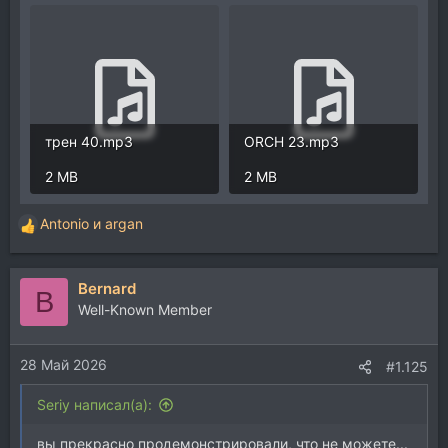
трен 40.mp3
ORCH 23.mp3
2 MB
2 MB
Antonio
и
argan
Р
е
а
Bernard
к
B
ц
Well-Known Member
и
и
28 Май 2026
:
#1.125
Seriy написал(а):
вы прекрасно продемонстрировали, что не можете...