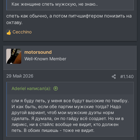
Как женщине спеть мужскую, не знаю..
спеть как обычно, а потом питчшифтером понизить на
октаву.
Cecchino
Р
е
а
motorsound
к
ц
Well-Known Member
и
и
29 Май 2026
:
#1.140
Aderiel написал(а):
сли я буду петь, у меня все будут высокие по тембру.
И как быть, если обе партии мужские тогда? Надо
другой вариант, чтоб мои мужские дуэты норм
сделать. Я думала, он по гайду всё создает. Но ни в
лирикс, ни в стайлс вообще не видит, кто должен
петь. В обоих пишешь - тоже не видит.