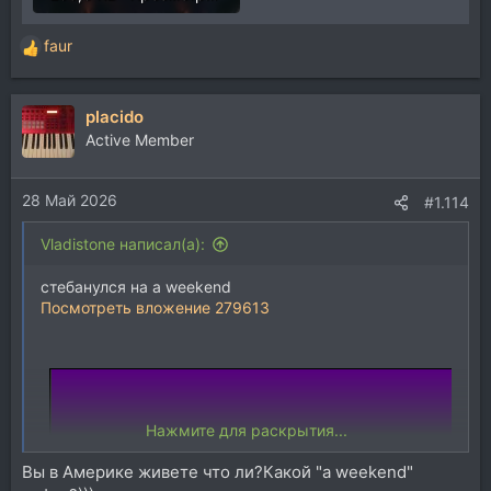
faur
Р
е
а
placido
к
ц
Active Member
и
и
28 Май 2026
:
#1.114
Vladistone написал(а):
стебанулся на a weekend
Посмотреть вложение 279613
Нажмите для раскрытия...
Вы в Америке живете что ли?Какой "a weekend"