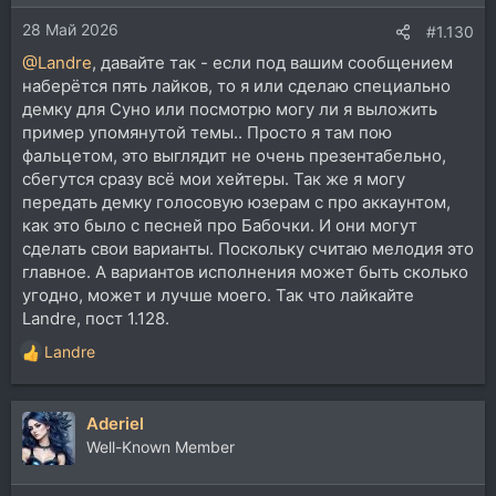
и
28 Май 2026
:
#1.130
@Landre
, давайте так - если под вашим сообщением
наберётся пять лайков, то я или сделаю специально
демку для Суно или посмотрю могу ли я выложить
пример упомянутой темы.. Просто я там пою
фальцетом, это выглядит не очень презентабельно,
сбегутся сразу всё мои хейтеры. Так же я могу
передать демку голосовую юзерам с про аккаунтом,
как это было с песней про Бабочки. И они могут
сделать свои варианты. Поскольку считаю мелодия это
главное. А вариантов исполнения может быть сколько
угодно, может и лучше моего. Так что лайкайте
Landre, пост 1.128.
Landre
Р
е
а
Aderiel
к
ц
Well-Known Member
и
и