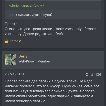
Aderiel написал(а):
а как сделать дуэт в суно?
Просто.
Сгенерить два трека песни - male vocal only , female
vocal only. Далее редакция в DAW
Antonio
Р
е
а
Seriy
к
ц
Well-Known Member
и
и
28 Май 2026
:
#1.136
Просто спойте две партии в одном треке. Не надо
никаких промтов, это всё мусор. Суно умная, сама всё
поймёт. Я тут выкладывал примеры дуэта, я просто
напел своим баритоном одну партию и фальцетом
напел женскую партию.