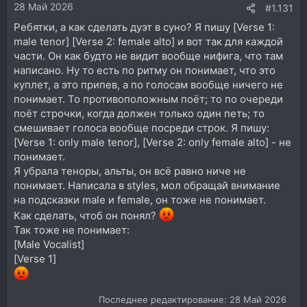
28 Май 2026
:
#1.131
Ребятки, а как сделать дуэт в суно? Я пишу [Verse 1:
male tenor] [Verse 2: female alto] и вот так для каждой
части. Он как будто не видит вообще нифига, что там
написано. Ну то есть по ритму он понимает, что это
куплет, а это припев, а по голосам вообще ничего не
понимает. То противоположным поёт; то по очереди
поёт строчки, когда должен только один петь; то
смешивает голоса вообще посреди строк. Я пишу:
[Verse 1: only male tenor], [Verse 2: only female alto] - не
понимает.
Я убрала теноры, альты, он всё равно ниче не
понимает. Написала в styles, мол обращай внимание
на подсказки male и female, он тоже не понимает.
Как сделать, чтоб он понял?
Так тоже не понимает:
[Male Vocalist]
[Verse 1]
Последнее редактирование:
28 Май 2026