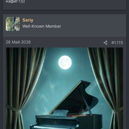
нафиг?)))
Seriy
Well-Known Member
28 Май 2026
#1.115