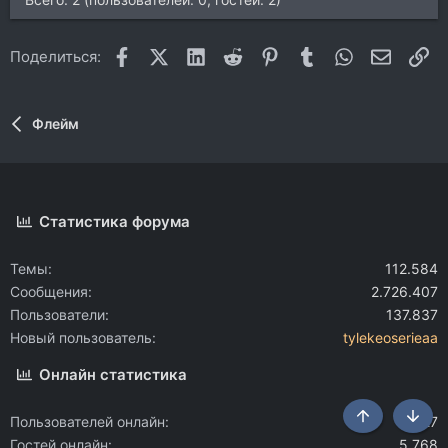
Facebook
X (Twitter)
LinkedIn
Reddit
Pinterest
Tumblr
WhatsApp
Электр
Сс
Поделиться:
Флейм
Статистика форума
Темы
112.584
Сообщения
2.726.407
Пользователи
137.837
Новый пользователь
tylekeoserieaa
Онлайн статистика
Пользователей онлайн
27
Сверху
Снизу
Гостей онлайн
5.768