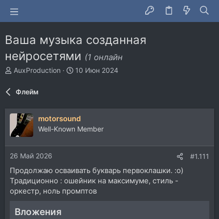
Ваша музыка созданная
нейросетями
(1 онлайн
А
Д
AuxProduction
10 Июн 2024
в
а
т
т
Флейм
о
а
р
н
т
а
motorsound
е
ч
Well-Known Member
м
а
ы
л
а
26 Май 2026
#1.111
Продолжаю осваивать букварь первоклашки. :о)
Традиционно : ошейник на максимуме, стиль -
оркестр, ноль промптов
Вложения