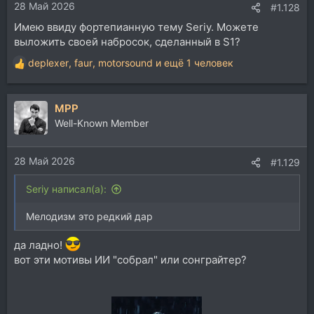
28 Май 2026
:
#1.128
Имею ввиду фортепианную тему Seriy. Можете
выложить своей набросок, сделанный в S1?
deplexer
,
faur
,
motorsound
и ещё 1 человек
Р
е
а
MPP
к
ц
Well-Known Member
и
и
28 Май 2026
:
#1.129
Seriy написал(а):
Мелодизм это редкий дар
да ладно!
вот эти мотивы ИИ "собрал" или сонграйтер?