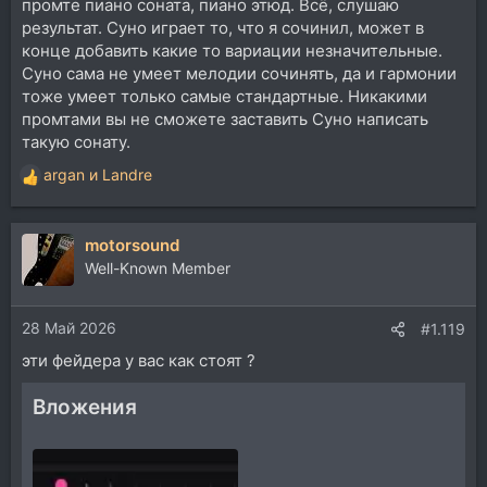
промте пиано соната, пиано этюд. Всё, слушаю
результат. Суно играет то, что я сочинил, может в
конце добавить какие то вариации незначительные.
Суно сама не умеет мелодии сочинять, да и гармонии
тоже умеет только самые стандартные. Никакими
промтами вы не сможете заставить Суно написать
такую сонату.
argan
и
Landre
Р
е
а
motorsound
к
ц
Well-Known Member
и
и
28 Май 2026
:
#1.119
эти фейдера у вас как стоят ?
Вложения