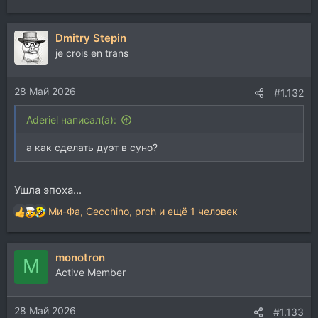
Dmitry Stepin
je crois en trans
28 Май 2026
#1.132
Aderiel написал(а):
а как сделать дуэт в суно?
Ушла эпоха...
Ми-Фа
,
Cecchino
,
prch
и ещё 1 человек
Р
е
а
monotron
к
M
ц
Active Member
и
и
28 Май 2026
:
#1.133