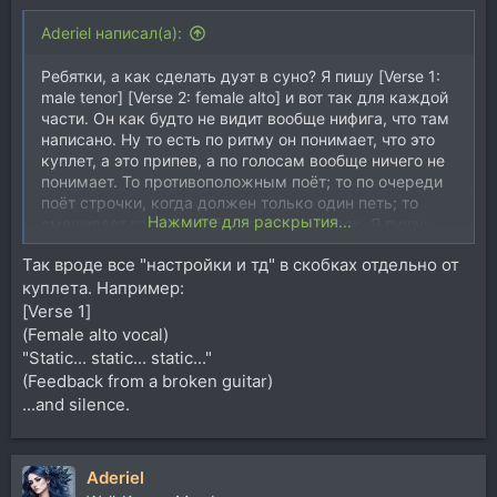
Aderiel написал(а):
Ребятки, а как сделать дуэт в суно? Я пишу [Verse 1:
male tenor] [Verse 2: female alto] и вот так для каждой
части. Он как будто не видит вообще нифига, что там
написано. Ну то есть по ритму он понимает, что это
куплет, а это припев, а по голосам вообще ничего не
понимает. То противоположным поёт; то по очереди
поёт строчки, когда должен только один петь; то
Нажмите для раскрытия...
смешивает голоса вообще посреди строк. Я пишу:
[Verse 1: only male tenor], [Verse 2: only female alto] - не
Так вроде все "настройки и тд" в скобках отдельно от
понимает.
куплета. Например:
Я убрала теноры, альты, он всё равно ниче не
понимает. Написала в styles, мол обращай внимание
[Verse 1]
на подсказки male и female, он тоже не понимает.
(Female alto vocal)
Как сделать, чтоб он понял?
"Static... static... static..."
Так тоже не понимает:
(Feedback from a broken guitar)
[Male Vocalist]
...and silence.
[Verse 1]
Aderiel