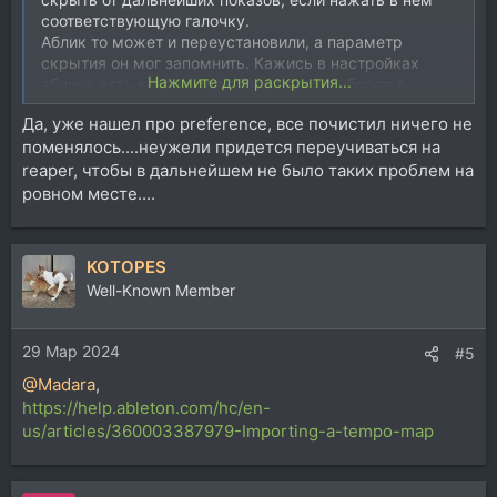
соответствующую галочку.
Аблик то может и переустановили, а параметр
скрытия он мог запомнить. Кажись в настройках
Нажмите для раскрытия...
аблика есть кнопка для сброса всех выборов в
диалоговых сообщениях. Либо полностью
Да, уже нашел про preference, все почистил ничего не
удалить\переименовать папку Preference, чтоб он
поменялось....неужели придется переучиваться на
скинул все на дефолт.
reaper, чтобы в дальнейшем не было таких проблем на
пс. Проверил ваш файл - у меня ни в 10 ни в 11
ровном месте....
аблике он вобще не открылся, ни перетягиванием, ни
через импорт.
KOTOPES
Well-Known Member
29 Мар 2024
#5
@Madara
,
https://help.ableton.com/hc/en-
us/articles/360003387979-Importing-a-tempo-map