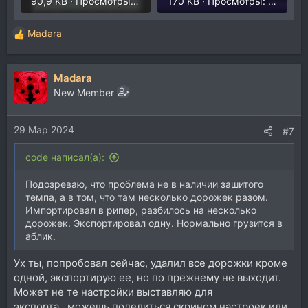
90,9 KB · Просмотры: 261
170 KB · Просмотры: 237
Madara
Р
е
а
Madara
к
ц
New Member
и
и
29 Мар 2024
:
#7
code написал(а):
Подозреваю, что проблема не в наличии зашитого
темпа, а в том, что там несколько дорожек разом.
Импортировал в рипер, разбилось на несколько
дорожек. Экспортировал одну. Нормально грузится в
аблик.
Ух ты, попробовал сейчас, удалил все дорожки кроме
одной, экспортирую ее, но по прежнему не выходит.
Может не те настройки выставляю для
экспорта...можешь поделиться скрином настроек или