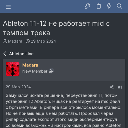
Ableton 11-12 не работает mid с
темпом трека
А
Д
Madara
29 Мар 2024
в
а
т
т
Ableton Live
о
а
р
н
Madara
т
а
New Member
е
ч
м
а
ы
л
29 Мар 2024
#1
а
Замучался искать решение, переустановил 11, потом
установил 12 Ableton. Никак не реагирует на mid файл
с bpm метками. В рипере все открылось моментально.
Но не привык ещё в нем работать. Пробовал через
рипер сделать экспорт этого миди экспериментируя
со всеми возможными настройками, все равно Ableton