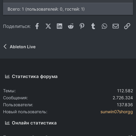
Всего: 1 (пользователей: 0, гостей: 1)
Facebook
X (Twitter)
LinkedIn
Reddit
Pinterest
Tumblr
WhatsApp
Электр
Сс
Поделиться:
Ableton Live
Статистика форума
Темы
112.582
Сообщения
2.726.324
Пользователи
137.836
Новый пользователь
sunwin07shorgg
Онлайн статистика