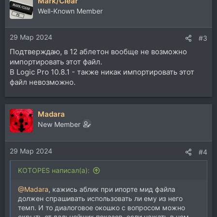
Mark/Clear
к
ц
Well-Known Member
и
и
29 Мар 2024
:
#3
Подтверждаю, в 12 аблетон вообще не возможно
импортировать этот файл.
В Logic Pro 10.8.1 - также никак импортировать этот
файл невозможно.
Madara
New Member
29 Мар 2024
#4
KOTOPES написал(а):
@Madara
, кажись аблик при ипорте мид файла
должен спрашивать использовать ли ему из него
темп. И то диалоговое окошко с вопросом можно
скрыть от дальнейших показов, если нажать в нем