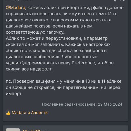
@Madara
, кажись аблик при ипорте мид файла должен
спрашивать использовать ли ему из него темп. И то
диалоговое окошко с вопросом можно скрыть от
дальнейших показов, если нажать в нем
соответствующую галочку.
Аблик то может и переустановили, а параметр
скрытия он мог запомнить. Кажись в настройках
аблика есть кнопка для сброса всех выборов в
диалоговых сообщениях. Либо полностью
удалить\переименовать папку Preference, чтоб он
скинул все на дефолт.
пс. Проверил ваш файл - у меня ни в 10 ни в 11 аблике
он вобще не открылся, ни перетягиванием, ни через
импорт.
Последнее редактирование:
29 Мар 2024
Madara
и
Andernik
Р
е
а