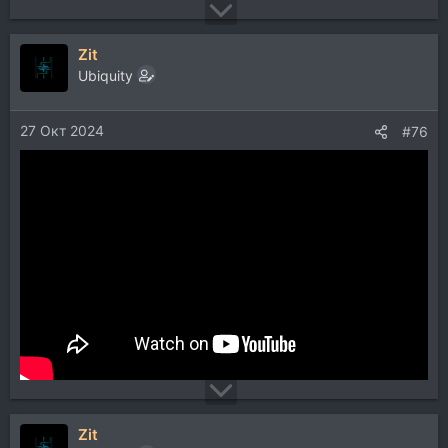
Zit
Ubiquity
27 Окт 2024
#76
Zit