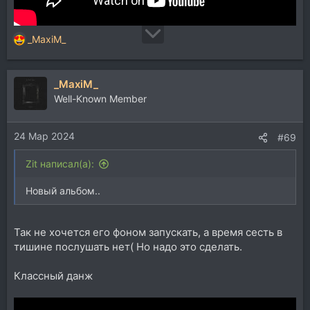
_MaxiM_
Р
е
а
_MaxiM_
к
ц
Well-Known Member
и
и
24 Мар 2024
:
#69
Zit написал(а):
Новый альбом..
Так не хочется его фоном запускать, а время сесть в
тишине послушать нет( Но надо это сделать.
Классный данж