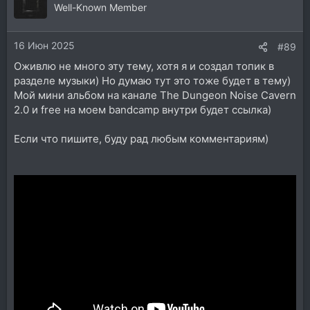
Well-Known Member
16 Июн 2025
#89
Оживлю не много эту тему, хотя я и создал топик в
разделе музыки) Но думаю тут это тоже будет в тему)
Мой мини альбом на канале The Dungeon Noise Cavern
2.0 и free на моем bandcamp внутри будет ссылка)
Если что пишите, буду рад любым комментариям)