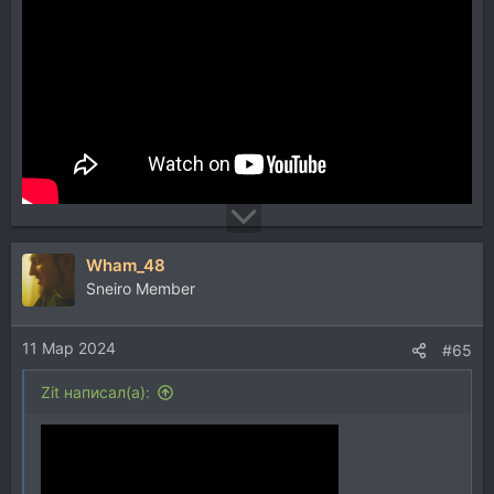
Wham_48
Sneiro Member
11 Мар 2024
#65
Zit написал(а):