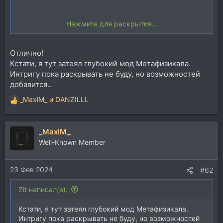
Нажмите для раскрытия...
Отлично!
Кстати, я тут затеял глубокий мод Метафизикала.
Интригу пока раскрывать не буду, но возможностей
добавится..
_MaxiM_
и
DANZILLL
Р
е
а
_MaxiM_
к
ц
Well-Known Member
и
и
23 Фев 2024
:
#62
Zit написал(а):
Кстати, я тут затеял глубокий мод Метафизикала.
Интригу пока раскрывать не буду, но возможностей