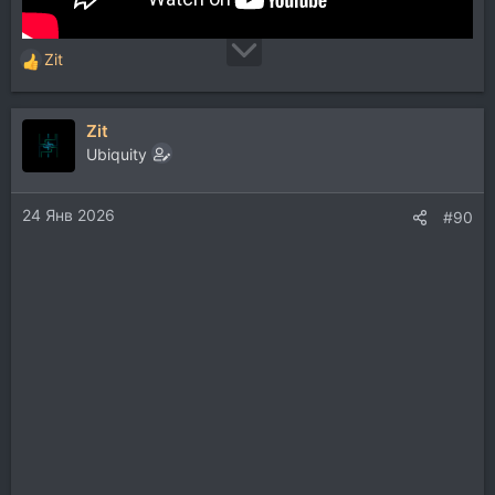
Zit
Р
е
а
Zit
к
ц
Ubiquity
и
и
24 Янв 2026
:
#90