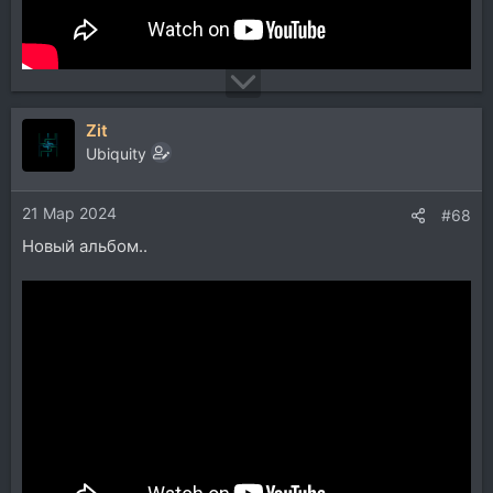
Zit
Ubiquity
21 Мар 2024
#68
Новый альбом..