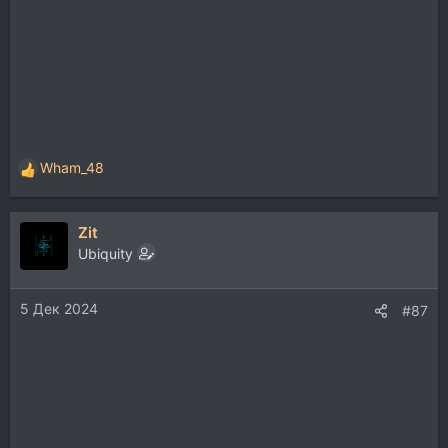
Wham_48
Р
е
а
Zit
к
ц
Ubiquity
и
и
5 Дек 2024
:
#87