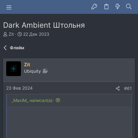
Dark Ambient Штольня
А
Д
Zit
22 Дек 2023
в
а
т
т
Флейм
о
а
р
н
т
а
Zit
е
ч
Ubiquity
м
а
ы
л
а
23 Фев 2024
#61
_MaxiM_ написал(а):