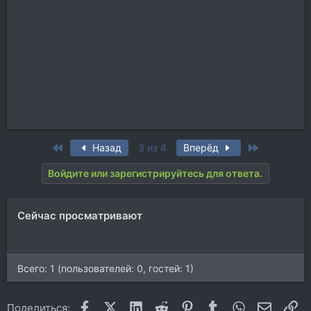
First
Last
Назад
3 из 4
Вперёд
Войдите или зарегистрируйтесь для ответа.
Сейчас просматривают
Всего: 1 (пользователей: 0, гостей: 1)
Facebook
X (Twitter)
LinkedIn
Reddit
Pinterest
Tumblr
WhatsApp
Электр
Сс
Поделиться: