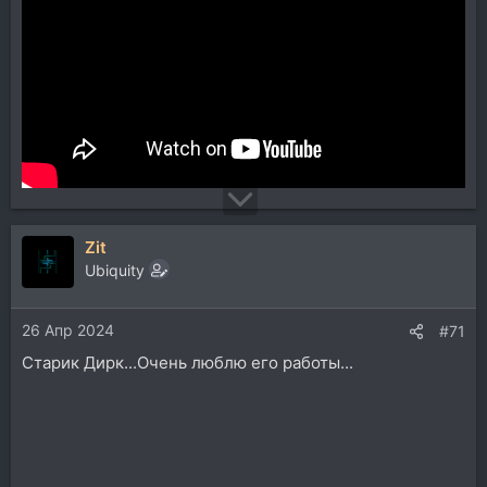
Zit
Ubiquity
26 Апр 2024
#71
Старик Дирк...Очень люблю его работы...