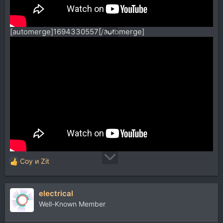
[automerge]1694330557[/automerge]
Coy
и
Zit
Р
е
а
electrical
к
ц
Well-Known Member
и
и