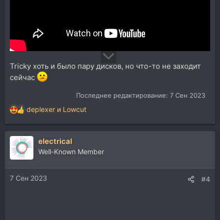
Tricky хоть и было пару дисков, но что-то не заходит
сейчас
Последнее редактирование:
7 Сен 2023
deplexer
и
Lowcut
Р
е
а
electrical
к
ц
Well-Known Member
и
и
7 Сен 2023
:
#4