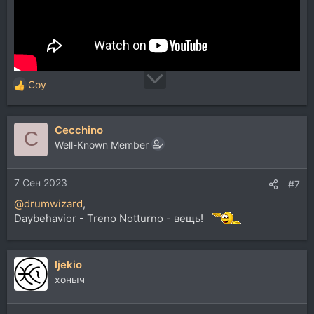
Coy
Р
е
а
Cecchino
к
C
ц
Well-Known Member
и
и
7 Сен 2023
:
#7
@drumwizard
,
Daybehavior - Treno Notturno - вещь!
ljekio
хоныч