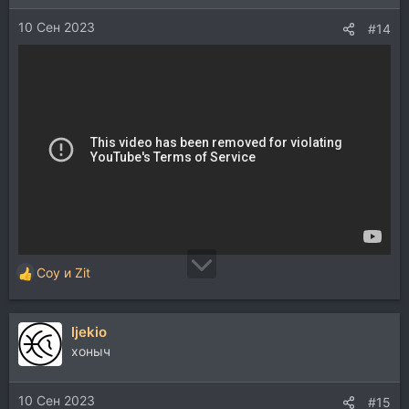
и
10 Сен 2023
:
#14
Coy
и
Zit
Р
е
а
ljekio
к
ц
хоныч
и
и
10 Сен 2023
:
#15