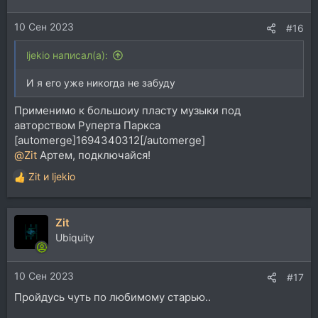
и
и
10 Сен 2023
:
#16
ljekio написал(а):
И я его уже никогда не забуду
Применимо к большоиу пласту музыки под
авторством Руперта Паркса
[automerge]1694340312[/automerge]
@Zit
Артем, подключайся!
Zit
и
ljekio
Р
е
а
Zit
к
ц
Ubiquity
и
и
10 Сен 2023
:
#17
Пройдусь чуть по любимому старью..