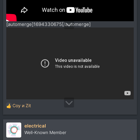
[automerge]1694330675[/automerge]
Coy
и
Zit
Р
е
а
electrical
к
ц
Well-Known Member
и