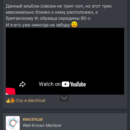
Данный альбом совсем не трип-хоп, но этот трек
максимально близко к нему расположен, к
британскому th образца середины 90-х.
И я его уже никогда не забуду
Coy
и
electrical
Р
е
а
electrical
к
ц
Well-Known Member