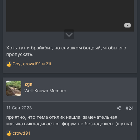
Хоть тут и брэйкбит, но слишком бодрый, чтобы его
пропускать.
Coy
,
crowd91
и
Zit
Р
е
а
zga
к
ц
Well-Known Member
и
и
11 Сен 2023
:
#24
приятно, что тема отклик нашла. замечательная
музыка выкладывается. форум не безнадежен. (шутка)
crowd91
Р