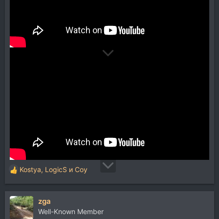
Kostya
,
LogicS
и
Coy
Р
е
а
zga
к
ц
Well-Known Member