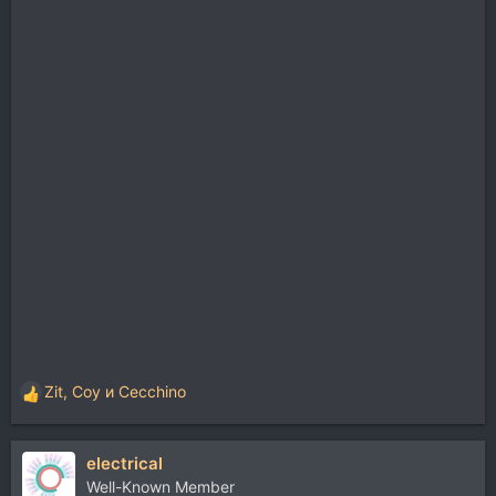
Zit
,
Coy
и
Cecchino
Р
е
а
electrical
к
ц
Well-Known Member