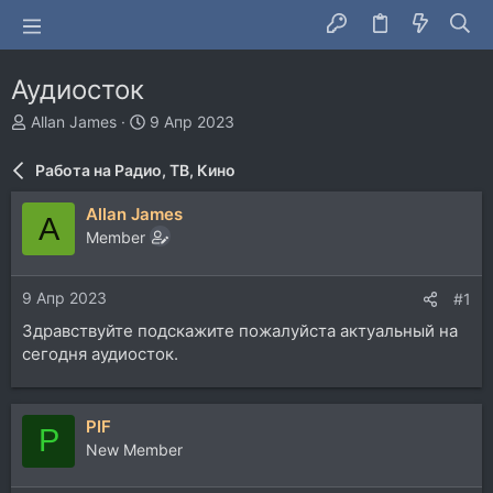
Аудиосток
А
Д
Allan James
9 Апр 2023
в
а
т
т
Работа на Радио, ТВ, Кино
о
а
р
н
Allan James
A
т
а
Member
е
ч
м
а
ы
л
9 Апр 2023
#1
а
Здравствуйте подскажите пожалуйста актуальный на
сегодня аудиосток.
PIF
P
New Member