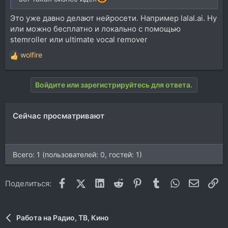
Это уже давно делают нейросети. Например lalal.ai. Ну
или можно бесплатно и локально с помощью
stemroller или ultimate vocal remover
wolfire
Р
е
а
Войдите или зарегистрируйтесь для ответа.
к
ц
и
Сейчас просматривают
и
:
Всего: 1 (пользователей: 0, гостей: 1)
Facebook
X (Twitter)
LinkedIn
Reddit
Pinterest
Tumblr
WhatsApp
Электр
Сс
Поделиться:
Работа на Радио, ТВ, Кино