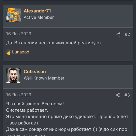
Alexander71
Active Member
16 Янв 2023
#2
Да. В течении нескольких дней реагируют
Lunaxod
Р
е
а
Cubeason
к
ц
Well-Known Member
и
и
16 Янв 2023
:
#3
Я в свой зашел. Все норм!
Система работает.
Это меня конечно прямо дико удивляет. Прошло 5 лет
- все работает.
Даже сам сонар от них норм работает ))) (я до сих пор
люблю эту давку)