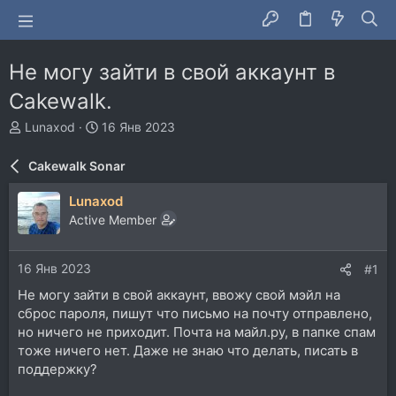
Не могу зайти в свой аккаунт в
Cakewalk.
А
Д
Lunaxod
16 Янв 2023
в
а
т
т
Cakewalk Sonar
о
а
р
н
Lunaxod
т
а
Active Member
е
ч
м
а
ы
л
16 Янв 2023
#1
а
Не могу зайти в свой аккаунт, ввожу свой мэйл на
сброс пароля, пишут что письмо на почту отправлено,
но ничего не приходит. Почта на майл.ру, в папке спам
тоже ничего нет. Даже не знаю что делать, писать в
поддержку?