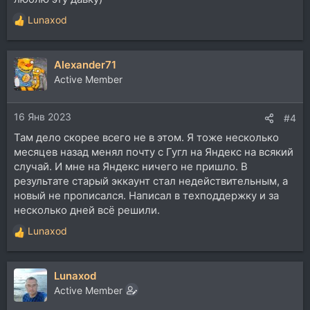
Lunaxod
Р
е
а
Alexander71
к
ц
Active Member
и
и
16 Янв 2023
:
#4
Там дело скорее всего не в этом. Я тоже несколько
месяцев назад менял почту с Гугл на Яндекс на всякий
случай. И мне на Яндекс ничего не пришло. В
результате старый эккаунт стал недействительным, а
новый не прописался. Написал в техподдержку и за
несколько дней всё решили.
Lunaxod
Р
е
а
Lunaxod
к
ц
Active Member
и