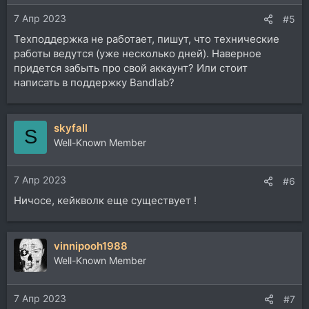
и
7 Апр 2023
:
#5
Техподдержка не работает, пишут, что технические
работы ведутся (уже несколько дней). Наверное
придется забыть про свой аккаунт? Или стоит
написать в поддержку Bandlab?
skyfall
S
Well-Known Member
7 Апр 2023
#6
Ничосе, кейкволк еще существует !
vinnipooh1988
Well-Known Member
7 Апр 2023
#7