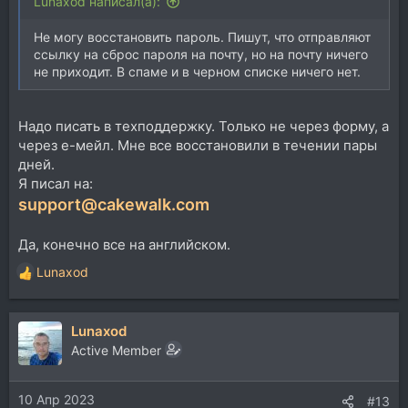
Lunaxod написал(а):
Не могу восстановить пароль. Пишут, что отправляют
ссылку на сброс пароля на почту, но на почту ничего
не приходит. В спаме и в черном списке ничего нет.
Надо писать в техподдержку. Только не через форму, а
через е-мейл. Мне все восстановили в течении пары
дней.
Я писал на:
support@cakewalk.com
Да, конечно все на английском.
Lunaxod
Р
е
а
Lunaxod
к
ц
Active Member
и
и
10 Апр 2023
:
#13