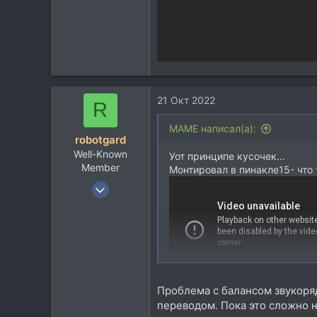
21 Окт 2022
R
MAME написал(а):
robotgard
Well-Known
Уот принципе кусочек...
Member
Монтировал в пинакле15- что т
9 Сен 2018
1.526
1.993
113
Проблема с балансом звукоряд
переводом. Пока это сложно н