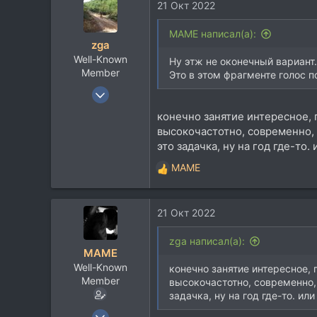
113
21 Окт 2022
MAME написал(а):
zga
Well-Known
Ну этж не оконечный вариант.
Member
Это в этом фрагменте голос 
15 Авг 2004
2.964
конечно занятие интересное, 
2.140
высокочастотно, современно, д
113
это задачка, ну на год где-то. 
none
MAME
Р
е
а
21 Окт 2022
к
ц
и
zga написал(а):
MAME
и
Well-Known
:
конечно занятие интересное, 
Member
высокочастотно, современно, 
задачка, ну на год где-то. или
5 Ноя 2018