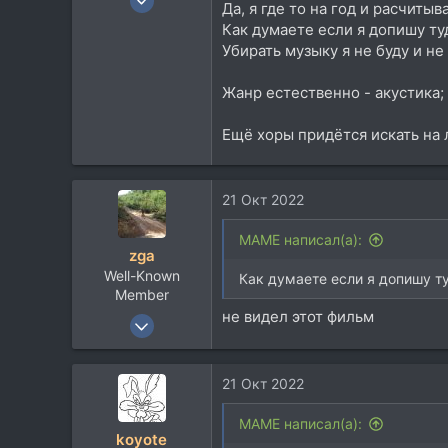
Да, я где то на год и расчиты
3.270
Как думаете если я допишу ту
1.721
Убирать музыку я не буду и не
113
Жанр естественно - акустика;
Ещё хоры придётся искать на л
21 Окт 2022
MAME написал(а):
zga
Well-Known
Как думаете если я допишу т
Member
не видел этот фильм
15 Авг 2004
2.964
2.140
21 Окт 2022
113
none
MAME написал(а):
koyote