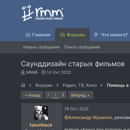
Главная
Форумы
Что нового?
Новые сообщения
Поиск сообщений
Саунддизайн старых фильмов
А
Д
MAME
14 Окт 2022
в
а
т
т
Форумы
Радио, ТВ, Кино
о
а
р
н
1
2
3
Назад
Вперёд
т
а
е
ч
19 Окт 2022
м
а
ы
л
@Александр Мушенко
, рекла
а
fakeitback
всякие «Азино три топора» и