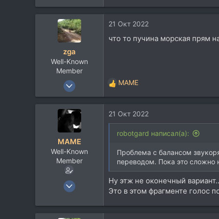
21 Окт 2022
что то пучина морская прям н
zga
Well-Known
Member
15 Авг 2004
MAME
Р
2.964
е
а
2.140
21 Окт 2022
к
113
ц
и
none
robotgard написал(а):
MAME
и
Well-Known
:
Проблема с балансом звукоря
Member
переводом. Пока это сложно 
Ну этж не оконечный вариант..
5 Ноя 2018
Это в этом фрагменте голос п
3.270
1.721