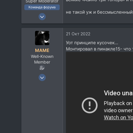
Super Moderator
Команда форума
не такой уж и бессмысленный
6 Май 2005
16.247
18.536
21 Окт 2022
113
Уот принципе кусочек...
45
Монтировал в пинакле15- что т
MAME
Москва
Well-Known
Member
5 Ноя 2018
3.270
1.721
113