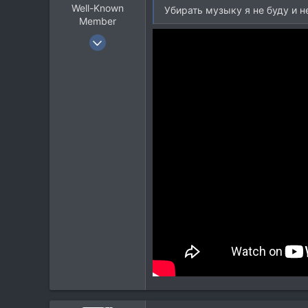
Well-Known
Убирать музыку я не буду и н
Member
29 Июн 2007
1.024
607
113
Санкт-Петербург