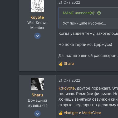
21 Окт 2022
MAME написал(а):
koyote
Well-Known
Уот принципе кусочек...
Member
Когда увидел тему, захотелос
29 Июн 2007
1.024
Но пока терпимо. Держусь)
607
113
Да, налицо явный рассинхрон 
Санкт-Петербург
Sharu
Р
е
а
21 Окт 2022
к
ц
@koyote
, другое поражает. Э
и
релизах. Ремейки фильмов. Н
Sharu
и
Хочешь заняться озвучкой кино
Домашний
:
старые шедевры по десятому к
музыкант )
1 Июн 2006
Vladiger
и
Mark/Clear
Р