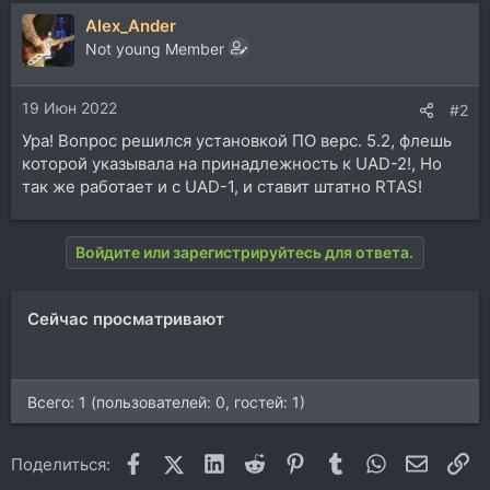
Alex_Ander
Not young Member
19 Июн 2022
#2
Ура! Вопрос решился установкой ПО верс. 5.2, флешь
которой указывала на принадлежность к UAD-2!, Но
так же работает и с UAD-1, и ставит штатно RTAS!
Войдите или зарегистрируйтесь для ответа.
Сейчас просматривают
Всего: 1 (пользователей: 0, гостей: 1)
Facebook
X (Twitter)
LinkedIn
Reddit
Pinterest
Tumblr
WhatsApp
Электр
Сс
Поделиться: