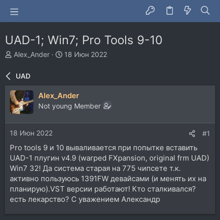
UAD-1; Win7; Pro Tools 9-10
А
Д
Alex_Ander
18 Июн 2022
в
а
т
т
UAD
о
а
р
н
Alex_Ander
т
а
Not young Member
е
ч
м
а
ы
л
18 Июн 2022
#1
а
Pro tools 9 и 10 вываливается при попытке вставить
UAD-1 плугин v4.9 (warped FXpansion, original frm UAD)
Win7 32! Да система старая на 775 чипсете т.к.
активно пользуюсь 1391FW девайсами (и менять их на
планирую).VST версии работают! Кто сталкивался?
есть лекарство? С уважением Александр