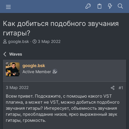
Как добиться подобного звучания
гитары?
А
Д
google.bsk
3 Мар 2022
в
а
т
т
Waves
о
а
р
н
google.bsk
т
а
Active Member
е
ч
м
а
ы
л
3 Мар 2022
#1
а
Всем привет. Подскажите, с помощью какого VST
плагина, а может не VST, можно добиться подобного
звучания гитары? Интересует, объемность звучания
гитары, преобладание низов, ярко выраженный звук
гитары, громкость.