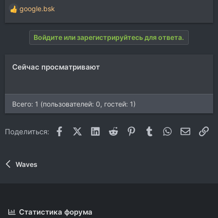
google.bsk
Р
е
а
Войдите или зарегистрируйтесь для ответа.
к
ц
и
Сейчас просматривают
и
:
Всего: 1 (пользователей: 0, гостей: 1)
Facebook
X (Twitter)
LinkedIn
Reddit
Pinterest
Tumblr
WhatsApp
Электр
Сс
Поделиться:
Waves
Статистика форума