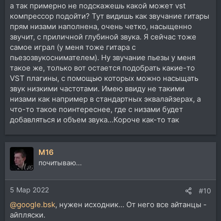
а так примерно не подскажешь какой может vst
компрессор подойти? Тут видишь как звучание гитары
прям низами наполнена, очень четко, насыщенно
звучит, с приличной глубиной звука. Я сейчас тоже
самое играл (у меня тоже гитара с
пьезозвукоснимателем). Ну звучание пьезы у меня
такое же, только вот остается подобрать какие-то
VST плагины, с помощью которых можно насыщать
звук низкими частотами. Имею ввиду не такими
низами как например в стандартных эквалайзерах, а
что-то такое поинтереснее, где с низами будет
добавляться и объем звука...Короче как-то так
M16
почитываю...
5 Мар 2022
#10
@google.bsk
, нужен исходник... От него все айтанцы -
айпляски.