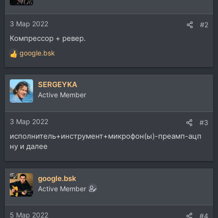
3 Мар 2022
#2
Компрессор + ревер.
google.bsk
Р
е
а
SERGEYKA
к
ц
Active Member
и
и
3 Мар 2022
:
#3
исполнитель+инструмент+микрофон(ы)-преамп-ацп
ну и далее
google.bsk
Active Member
5 Мар 2022
#4