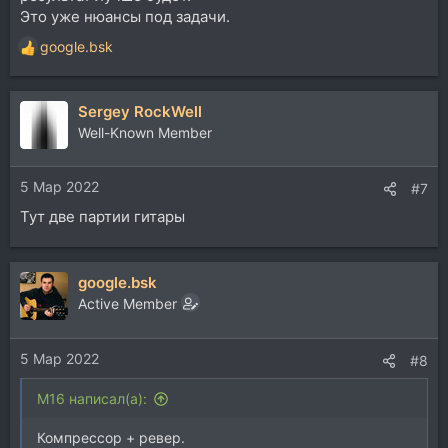
Это уже нюансы под задачи.
google.bsk
Р
е
а
Sergey RockWell
к
ц
Well-Known Member
и
и
5 Мар 2022
:
#7
Тут две партии гитары
google.bsk
Active Member
5 Мар 2022
#8
M16 написал(а):
Компрессор + ревер.