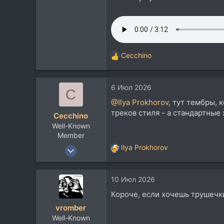
5.537
113
Cecchino
Р
е
а
6 Июл 2026
к
C
ц
@Ilya Prokhorov
, тут тембры, 
и
треков стиля - а стандартные
Cecchino
и
Well-Known
:
Member
17 Авг 2021
Ilya Prokhorov
Р
2.001
е
а
1.736
10 Июл 2026
к
113
ц
Короче, если хочешь трушечки
и
vromber
и
Well-Known
: