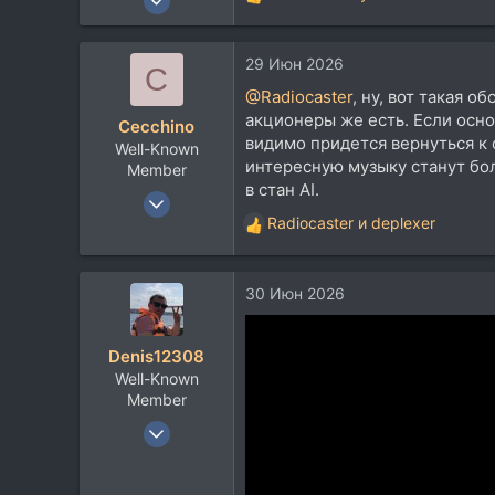
Р
12.022
е
а
8.938
29 Июн 2026
к
C
113
ц
@Radiocaster
, ну, вот такая 
и
акционеры же есть. Если осно
Cecchino
и
видимо придется вернуться к 
Well-Known
:
интересную музыку станут бо
Member
в стан AI.
17 Авг 2021
Radiocaster
и
deplexer
2.001
Р
е
1.736
а
113
30 Июн 2026
к
ц
и
Denis12308
и
Well-Known
:
Member
6 Июн 2015
7.506
9.317