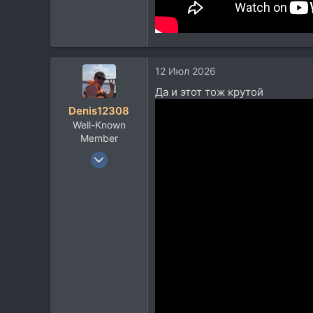
12 Июл 2026
Да и этот тож крутой
Denis12308
Well-Known
Member
6 Июн 2015
7.506
9.317
113
Москва