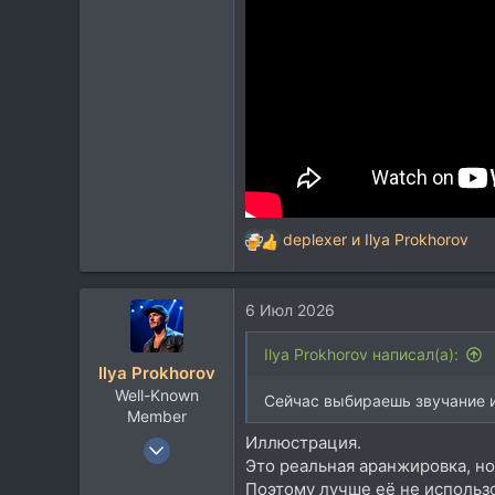
113
Москва
deplexer
и
Ilya Prokhorov
Р
е
а
6 Июл 2026
к
ц
и
Ilya Prokhorov написал(а):
Ilya Prokhorov
и
Well-Known
:
Сейчас выбираешь звучание 
Member
Иллюстрация.
16 Авг 2007
Это реальная аранжировка, н
3.822
Поэтому лучше её не использ