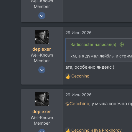
Well-Known
Member
19 Июл 2012
1.536
1.225
29 Июн 2026
113
Radiocaster написал(а):
deplexer
Well-Known
хм, а я думал лейблы и стри
Member
ага, особенно яндекс )
9 Янв 2012
12.022
Cecchino
Р
8.938
е
а
113
29 Июн 2026
к
ц
@Cecchino
, у мыша конечно п
и
deplexer
и
Well-Known
:
Member
9 Янв 2012
Cecchino
и
Ilya Prokhorov