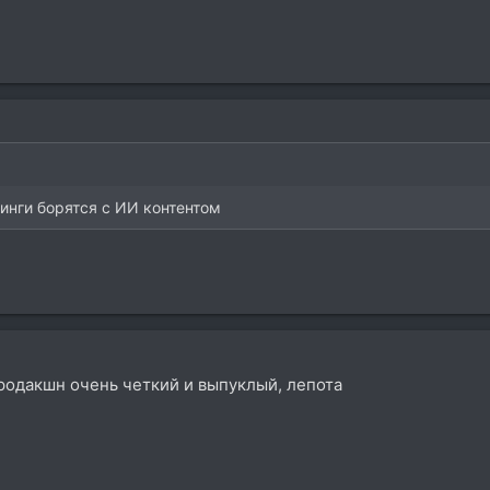
минги борятся с ИИ контентом
родакшн очень четкий и выпуклый, лепота