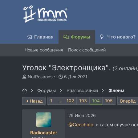
Главная
Форумы
Что нового?
Новые сообщения
Поиск сообщений
Уголок "Электронщика".
(2 онлайн
А
Д
NotResponse
6 Дек 2021
в
а
т
т
Форумы
Разговорчики
Флейм
о
а
р
н
1
…
102
103
104
105
Назад
Вперёд
т
а
е
ч
29 Июн 2026
м
а
ы
л
@Cecchino
, в таком случае ос
а
Radiocaster