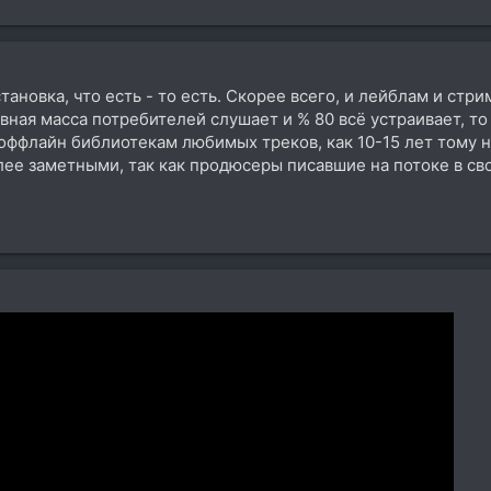
обстановка, что есть - то есть. Скорее всего, и лейблам и с
вная масса потребителей слушает и % 80 всё устраивает, т
оффлайн библиотекам любимых треков, как 10-15 лет тому на
лее заметными, так как продюсеры писавшие на потоке в св