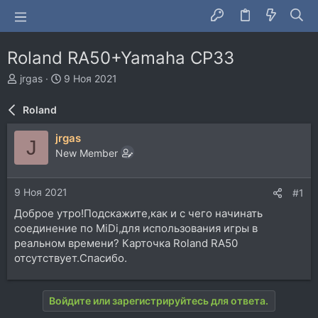
Roland RA50+Yamaha CP33
А
Д
jrgas
9 Ноя 2021
в
а
т
т
Roland
о
а
р
н
jrgas
J
т
а
New Member
е
ч
м
а
ы
л
9 Ноя 2021
#1
а
Доброе утро!Подскажите,как и с чего начинать
соединение по MiDi,для использования игры в
реальном времени? Карточка Roland RA50
отсутствует.Спасибо.
Войдите или зарегистрируйтесь для ответа.