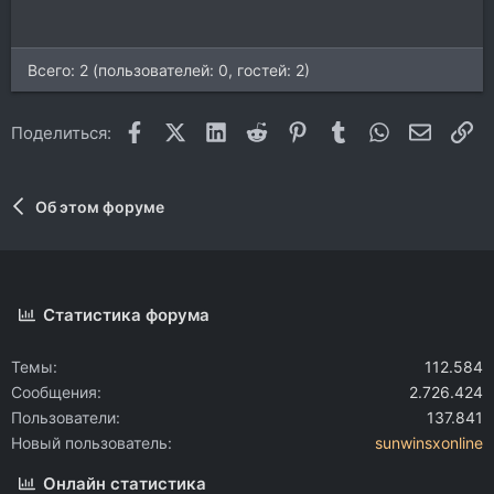
Всего: 2 (пользователей: 0, гостей: 2)
Facebook
X (Twitter)
LinkedIn
Reddit
Pinterest
Tumblr
WhatsApp
Электр
Сс
Поделиться:
Об этом форуме
Статистика форума
Темы
112.584
Сообщения
2.726.424
Пользователи
137.841
Новый пользователь
sunwinsxonline
Онлайн статистика