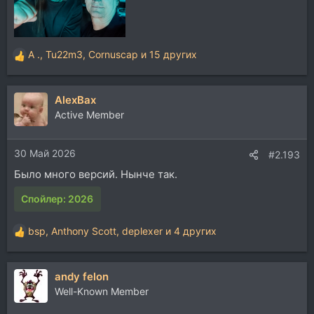
A .
,
Tu22m3
,
Cornuscap
и 15 других
Р
е
а
AlexBax
к
ц
Active Member
и
и
30 Май 2026
:
#2.193
Было много версий. Нынче так.
Спойлер:
2026
bsp
,
Anthony Scott
,
deplexer
и 4 других
Р
е
а
andy felon
к
ц
Well-Known Member
и