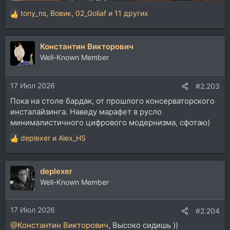
tony_ns
,
Вовик
,
02_Goliaf
и 11 других
Р
е
а
Константин Викторович
к
ц
Well-Known Member
и
и
17 Июл 2026
:
#2.203
Пока на столе бардак, от прошлого консерваторского
инсталайзинга. Наведу марафет в русло
минималистичного цифрового модернизма, сфотаю)
deplexer
и
Alex_HS
Р
е
а
deplexer
к
ц
Well-Known Member
и
и
17 Июл 2026
:
#2.204
@Константин Викторович
, Высоко сидишь ))