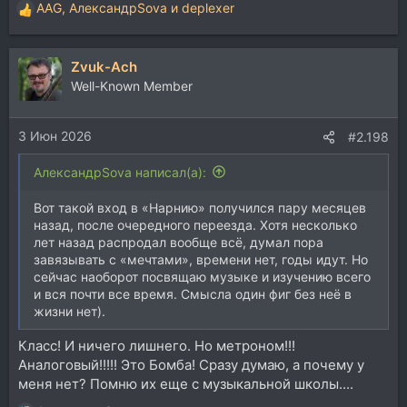
AAG
,
АлександрSova
и
deplexer
Р
е
а
Zvuk-Ach
к
ц
Well-Known Member
и
и
3 Июн 2026
:
#2.198
АлександрSova написал(а):
Вот такой вход в «Нарнию» получился пару месяцев
назад, после очередного переезда. Хотя несколько
лет назад распродал вообще всё, думал пора
завязывать с «мечтами», времени нет, годы идут. Но
сейчас наоборот посвящаю музыке и изучению всего
и вся почти все время. Смысла один фиг без неё в
жизни нет).
Класс! И ничего лишнего. Но метроном!!!
Аналоговый!!!!! Это Бомба! Сразу думаю, а почему у
меня нет? Помню их еще с музыкальной школы....