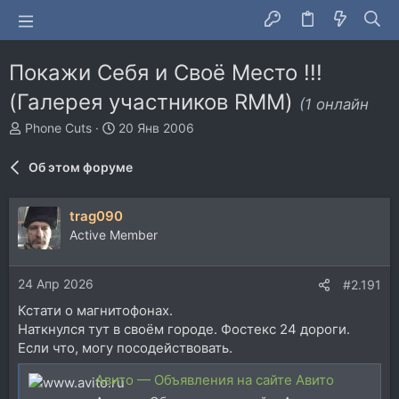
Покажи Себя и Своё Место !!!
(Галерея участников RMM)
(1 онлайн
А
Д
Phone Cuts
20 Янв 2006
в
а
т
т
Об этом форуме
о
а
р
н
т
а
trag090
е
ч
Active Member
м
а
ы
л
а
24 Апр 2026
#2.191
Кстати о магнитофонах.
Наткнулся тут в своём городе. Фостекс 24 дороги.
Если что, могу посодействовать.
Авито — Объявления на сайте Авито