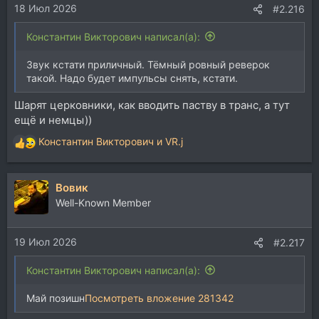
18 Июл 2026
:
#2.216
Константин Викторович написал(а):
Звук кстати приличный. Тёмный ровный реверок
такой. Надо будет импульсы снять, кстати.
Шарят церковники, как вводить паству в транс, а тут
ещё и немцы))
Константин Викторович
и
VR.j
Р
е
а
Вовик
к
ц
Well-Known Member
и
и
19 Июл 2026
:
#2.217
Константин Викторович написал(а):
Май позишн
Посмотреть вложение 281342