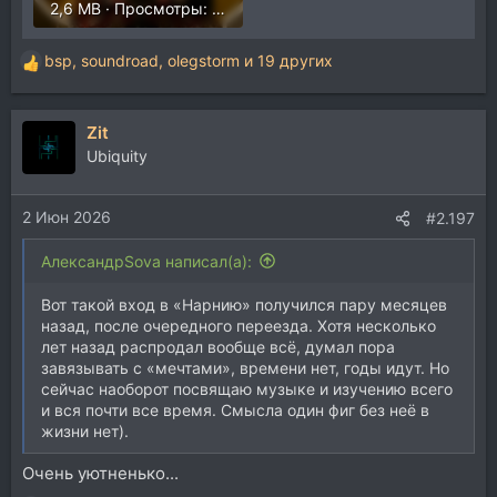
2,6 MB · Просмотры: 281
bsp
,
soundroad
,
olegstorm
и 19 других
Р
е
а
Zit
к
ц
Ubiquity
и
и
2 Июн 2026
:
#2.197
АлександрSova написал(а):
Вот такой вход в «Нарнию» получился пару месяцев
назад, после очередного переезда. Хотя несколько
лет назад распродал вообще всё, думал пора
завязывать с «мечтами», времени нет, годы идут. Но
сейчас наоборот посвящаю музыке и изучению всего
и вся почти все время. Смысла один фиг без неё в
жизни нет).
Очень уютненько...