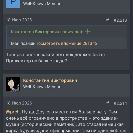
P
ц
Well-Known Member
и
и
18 Июл 2026
:
#2.213
Константин Викторович написал(а):
Май позишн
Посмотреть вложение 281342
Теперь понятно какой потолок должен быть)
Прожектор на балюстраде?
Константин Викторович
Well-Known Member
18 Июл 2026
#2.214
@prch
, Ну да. Другого места там больше нету. Там
очень всё ограничено в прострнстве + это здание-
музей (исторический памятник), это старая немецкая
кирха будучи здание филармонии, там ни один дюбель