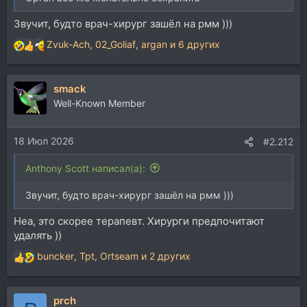
Звучит, будто врач-хирург зашёл на рмм )))
Zvuk-Ach
,
02_Goliaf
,
argan
и 6 других
Р
е
а
smack
к
ц
Well-Known Member
и
и
18 Июл 2026
:
#2.212
Anthony Scott написал(а):
Звучит, будто врач-хирург зашёл на рмм )))
Неа, это скорее терапевт. Хирурги предпочитают
удалять ))
buncker
,
Tpt
,
Ortseam
и 2 других
Р
е
а
prch
к