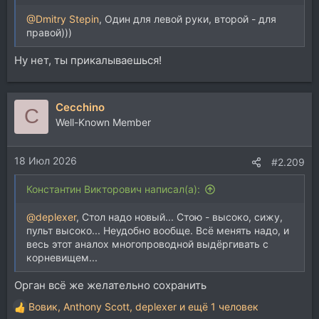
@Dmitry Stepin
, Один для левой руки, второй - для
правой)))
Ну нет, ты прикалываешься!
Cecchino
C
Well-Known Member
18 Июл 2026
#2.209
Константин Викторович написал(а):
@deplexer
, Стол надо новый... Стою - высоко, сижу,
пульт высоко... Неудобно вообще. Всё менять надо, и
весь этот аналох многопроводной выдёргивать с
корневищем...
Орган всё же желательно сохранить
Вовик
,
Anthony Scott
,
deplexer
и ещё 1 человек
Р