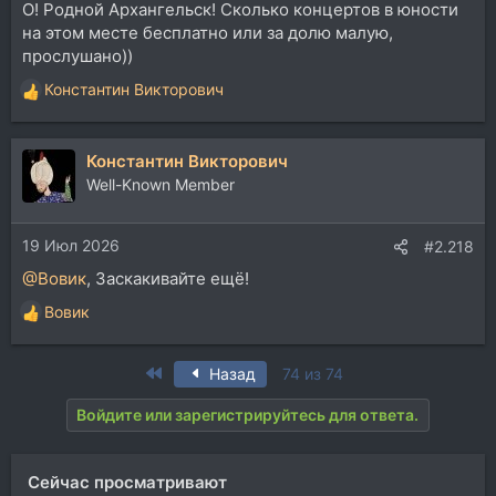
О! Родной Архангельск! Сколько концертов в юности
на этом месте бесплатно или за долю малую,
прослушано))
Константин Викторович
Р
е
а
Константин Викторович
к
ц
Well-Known Member
и
и
19 Июл 2026
:
#2.218
@Вовик
, Заскакивайте ещё!
Вовик
Р
е
а
First
Назад
74 из 74
к
ц
Войдите или зарегистрируйтесь для ответа.
и
и
:
Сейчас просматривают