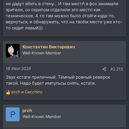
не дадут вбить в стену... И там местА в фох занимали
зрители, со скрипом отделили это место как
техническое. А то там можно было отойти куда-то,
вернуться, и обнаружить, что на твоём месте уже кто-
то сидит левый)))
Константин Викторович
Well-Known Member
18 Июл 2026
#2.215
Звук кстати приличный. Тёмный ровный реверок
такой. Надо будет импульсы снять, кстати.
prch
и
Cecchino
Р
е
а
prch
к
P
ц
Well-Known Member
и
и