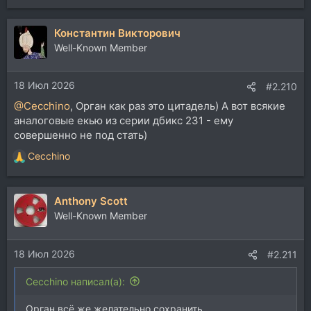
е
а
Константин Викторович
к
ц
Well-Known Member
и
и
18 Июл 2026
:
#2.210
@Cecchino
, Орган как раз это цитадель) А вот всякие
аналоговые екью из серии дбикс 231 - ему
совершенно не под стать)
Cecchino
Р
е
а
Anthony Scott
к
ц
Well-Known Member
и
и
18 Июл 2026
:
#2.211
Cecchino написал(а):
Орган всё же желательно сохранить