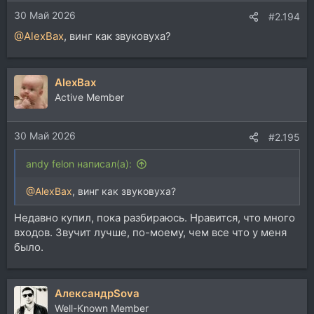
и
30 Май 2026
:
#2.194
@AlexBax
, винг как звуковуха?
AlexBax
Active Member
30 Май 2026
#2.195
andy felon написал(а):
@AlexBax
, винг как звуковуха?
Недавно купил, пока разбираюсь. Нравится, что много
входов. Звучит лучше, по-моему, чем все что у меня
было.
АлександрSova
Well-Known Member