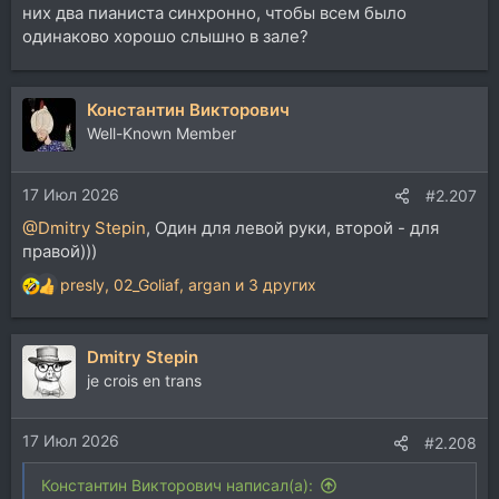
них два пианиста синхронно, чтобы всем было
одинаково хорошо слышно в зале?
Константин Викторович
Well-Known Member
17 Июл 2026
#2.207
@Dmitry Stepin
, Один для левой руки, второй - для
правой)))
presly
,
02_Goliaf
,
argan
и 3 других
Р
е
а
Dmitry Stepin
к
ц
je crois en trans
и
и
17 Июл 2026
:
#2.208
Константин Викторович написал(а):