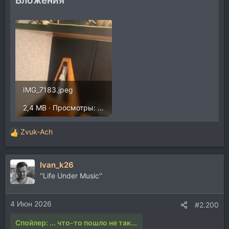
Вложения
IMG_7183.jpeg
2,4 MB · Просмотры: 98
Zvuk-Ach
Р
е
а
Ivan_k26
к
ц
''Life Under Music''
и
и
4 Июн 2026
:
#2.200
Спойлер:
... что-то пошло не так...