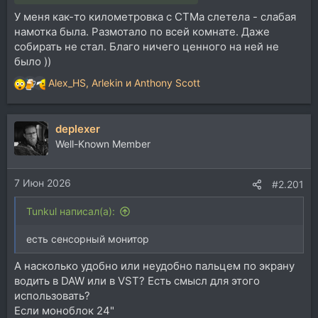
У меня как-то километровка с СТМа слетела - слабая
намотка была. Размотало по всей комнате. Даже
собирать не стал. Благо ничего ценного на ней не
было ))
Alex_HS
,
Arlekin
и
Anthony Scott
Р
е
а
deplexer
к
ц
Well-Known Member
и
и
7 Июн 2026
:
#2.201
Tunkul написал(а):
есть сенсорный монитор
А насколько удобно или неудобно пальцем по экрану
водить в DAW или в VST? Есть смысл для этого
использовать?
Если моноблок 24"