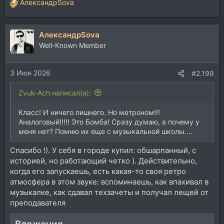
АлександрSova
Р
е
а
АлександрSova
к
ц
Well-Known Member
и
и
3 Июн 2026
:
#2.199
Zvuk-Ach написал(а):
Класс! И ничего лишнего. Но метроном!!!
Аналоговый!!!!! Это Бомба! Сразу думаю, а почему у
меня нет? Помню их еще с музыкальной школы....
Спасибо !). У себя в городе купил: обшарпанный, с
историей, но работающий четко ). Действительно,
когда его запускаешь, есть какая-то своя ретро
атмосфера в этом звуке: вспоминаешь, как впахивал в
музыкалке, как сдавал техзачеты и получал лещей от
преподавателя