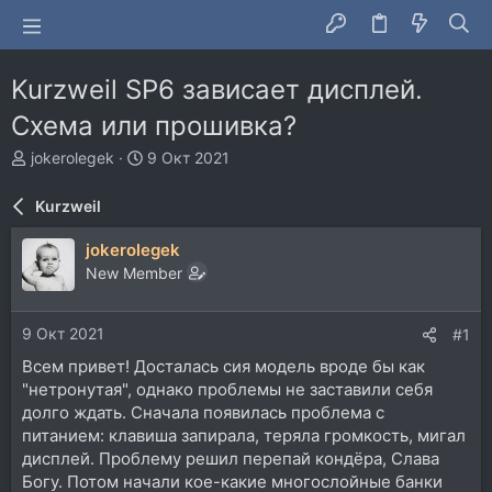
Kurzweil SP6 зависает дисплей.
Схема или прошивка?
А
Д
jokerolegek
9 Окт 2021
в
а
т
т
Kurzweil
о
а
р
н
jokerolegek
т
а
New Member
е
ч
м
а
ы
л
9 Окт 2021
#1
а
Всем привет! Досталась сия модель вроде бы как
"нетронутая", однако проблемы не заставили себя
долго ждать. Сначала появилась проблема с
питанием: клавиша запирала, теряла громкость, мигал
дисплей. Проблему решил перепай кондёра, Слава
Богу. Потом начали кое-какие многослойные банки