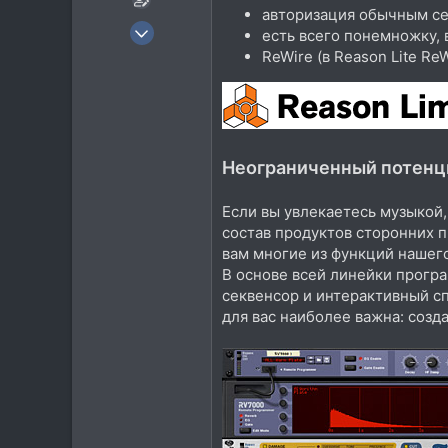
авторизация обычным с
9 Сен 2018
есть всего понемножку, в
1.526
ReWire (в Reason Lite ReW
1.993
113
Неограниченный потенц
Если вы увлекаетесь музыкой,
состав продуктов сторонних 
вам многие из функций нашег
В основе всей линейки прогр
секвенсор и интерактивный сп
для вас наиболее важна: созд