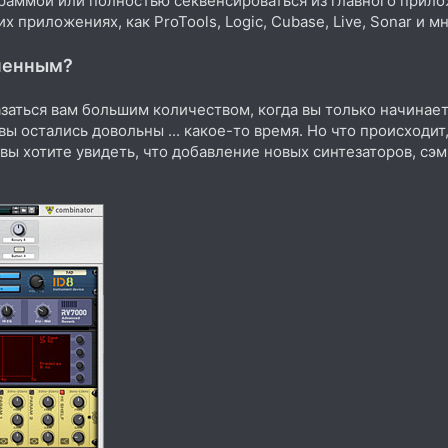
граммой или полностью секвенсироваться из главного прило
х приложениях, как ProTools, Logic, Cubase, Live, Sonar и м
иченным?
азаться вам большим количеством, когда вы только начинаете
ы остались довольны ... какое-то время. Но что происходит
и вы хотите увидеть, что добавление новых синтезаторов, с