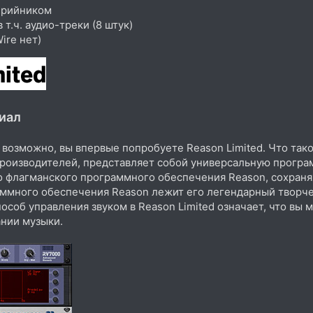
ерийником
 т.ч. аудио-треки (8 штук)
ire нет)
иал
 возможно, вы впервые попробуете Reason Limited. Что такое
производителей, представляет собой универсальную програм
о флагманского программного обеспечения Reason, сохраня
аммного обеспечения Reason лежит его легендарный творчес
особ управления звуком в Reason Limited означает, что вы 
ании музыки.