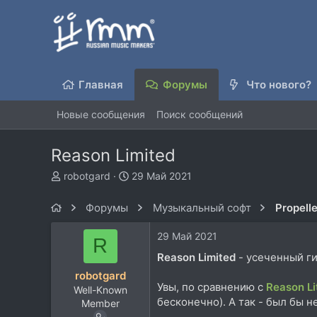
Главная
Форумы
Что нового?
Новые сообщения
Поиск сообщений
Reason Limited
А
Д
robotgard
29 Май 2021
в
а
т
т
Форумы
Музыкальный софт
Propell
о
а
р
н
29 Май 2021
R
т
а
е
ч
Reason Limited
- усеченный ги
м
а
robotgard
ы
л
Увы, по сравнению с
Reason Li
Well-Known
а
бесконечно). А так - был бы 
Member