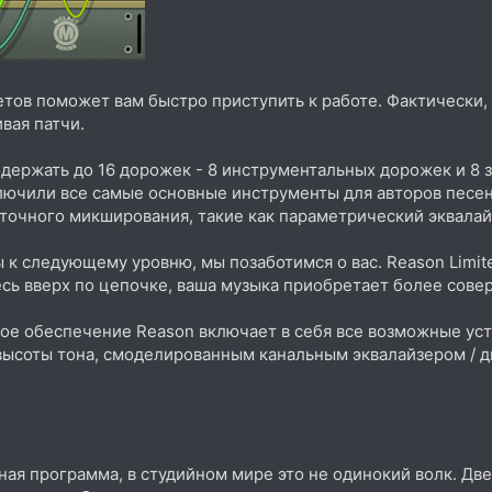
тов поможет вам быстро приступить к работе. Фактически, 
вая патчи.
одержать до 16 дорожек - 8 инструментальных дорожек и 8 
ючили все самые основные инструменты для авторов песен
точного микширования, такие как параметрический эквалай
ы к следующему уровню, мы позаботимся о вас. Reason Limit
тесь вверх по цепочке, ваша музыка приобретает более со
е обеспечение Reason включает в себя все возможные уст
высоты тона, смоделированным канальным эквалайзером / 
мная программа, в студийном мире это не одинокий волк. Дв