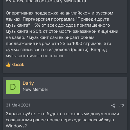
85 % Все права остаются у музыканта
Оперативная поддержка на английском и русском
языках. Партнерская программа "Приведи друга
музыканта" - 5% от всех доходов приглашенного
музыканта и 20% от стоимости заказанной лицензии
на кавер. *музыкант сам выбирает объем
продвижения из расчета 2$ за 1000 стримов. Эта
сумма списывается из дохода (роялти). Вперед
музыкант ничего не платит.
klassik
Р
е
а
Dariy
к
D
ц
New Member
и
и
31 Май 2021
:
#2
Здравствуйте. Что будет с текстовыми документами
созданными ранее после перехода на российскую
Windows?