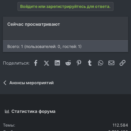
а
Войдите или зарегистрируйтесь для ответа.
к
ц
и
Сейчас просматривают
и
:
Всего: 1 (пользователей: 0, гостей: 1)
Facebook
X (Twitter)
LinkedIn
Reddit
Pinterest
Tumblr
WhatsApp
Электр
Сс
Поделиться:
Анонсы мероприятий
Статистика форума
Темы
112.584