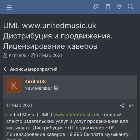
UML www.unitedmusic.uk
Дистрибуция и продвижение.
Лицензирование каверов
А
Д
Kirrill908
17 Мар 2021
в
а
т
т
Анонсы мероприятий
о
а
р
н
Kirrill908
K
т
а
New Member
е
ч
м
а
ы
л
17 Мар 2021
#1
а
United Music ( UML )
www.unitedmusic.uk
- полный
спектр издательских услуг и услуг продвижения для
музыканта: Дистрибуция - 0 Продвижение - 0*
Лицензирование каверов - 9.99$ Выплата музыканту -