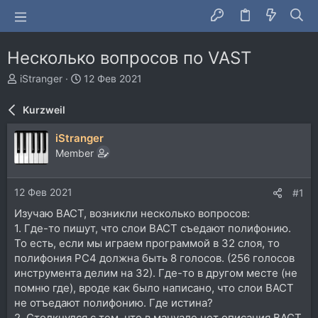
Несколько вопросов по VAST
А
Д
iStranger
12 Фев 2021
в
а
т
т
Kurzweil
о
а
р
н
iStranger
т
а
Member
е
ч
м
а
ы
л
12 Фев 2021
#1
а
Изучаю ВАСТ, возникли несколько вопросов:
1. Где-то пишут, что слои ВАСТ съедают полифонию.
То есть, если мы играем программой в 32 слоя, то
полифония PC4 должна быть 8 голосов. (256 голосов
инструмента делим на 32). Где-то в другом месте (не
помню где), вроде как было написано, что слои ВАСТ
не отъедают полифонию. Где истина?
2. Столкнулся с тем, что в мануале нет описания ВАСТ