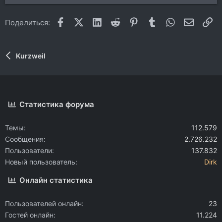
Facebook
X (Twitter)
LinkedIn
Reddit
Pinterest
Tumblr
WhatsApp
Электр
Сс
Поделиться:
Kurzweil
Статистика форума
Темы
112.579
Сообщения
2.726.232
Пользователи
137.832
Новый пользователь
Dirk
Онлайн статистика
Пользователей онлайн
23
Гостей онлайн
11.224