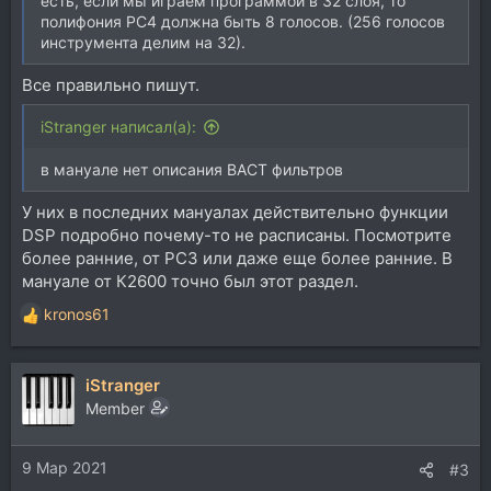
есть, если мы играем программой в 32 слоя, то
полифония PC4 должна быть 8 голосов. (256 голосов
инструмента делим на 32).
Все правильно пишут.
iStranger написал(а):
в мануале нет описания ВАСТ фильтров
У них в последних мануалах действительно функции
DSP подробно почему-то не расписаны. Посмотрите
более ранние, от PC3 или даже еще более ранние. В
мануале от К2600 точно был этот раздел.
kronos61
Р
е
а
iStranger
к
ц
Member
и
и
9 Мар 2021
:
#3