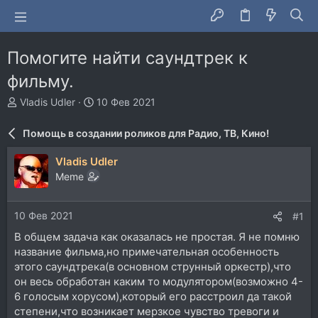
Помогите найти саундтрек к
фильму.
А
Д
Vladis Udler
10 Фев 2021
в
а
т
т
Помощь в создании роликов для Радио, ТВ, Кино!
о
а
р
н
Vladis Udler
т
а
Memе
е
ч
м
а
ы
л
10 Фев 2021
#1
а
В общем задача как оказалась не простая. Я не помню
название фильма,но примечательная особенность
этого саундтрека(в основном струнный оркестр),что
он весь обработан каким то модулятором(возможно 4-
6 голосым хорусом),который его расстроил да такой
степени,что возникает мерзкое чувство тревоги и