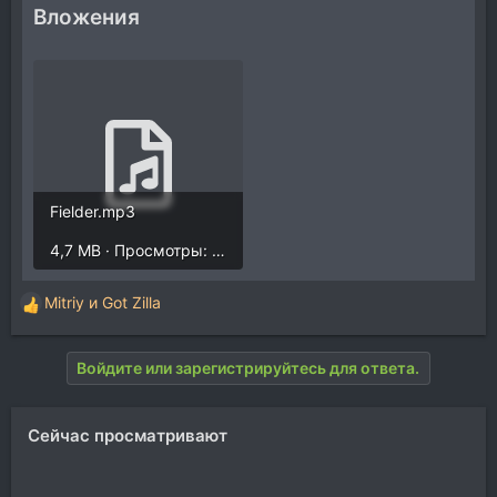
Вложения
Fielder.mp3
4,7 MB · Просмотры: 800
Mitriy
и
Got Zilla
Р
е
а
Войдите или зарегистрируйтесь для ответа.
к
ц
и
Сейчас просматривают
и
: