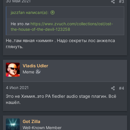
30 Май 2021
:
#3
jazzfan написал(а):
Не это ли
https://wwv.zvuch.com/collections/ost/ost-
the-house-of-the-devil-123258
Не..там явная «химия» . Надо секреты лос анжелса
глянуть.
Vladis Udler
Memе
4 Июл 2021
#4
Это не Химия..это PA fiedler audio stage плагин. Всё
нашёл.
Got Zilla
Well-Known Member