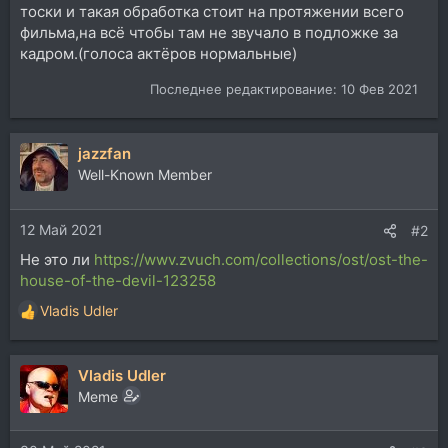
тоски и такая обработка стоит на протяжении всего
фильма,на всё чтобы там не звучало в подложке за
кадром.(голоса актёров нормальные)
Последнее редактирование:
10 Фев 2021
jazzfan
Well-Known Member
12 Май 2021
#2
Не это ли
https://wwv.zvuch.com/collections/ost/ost-the-
house-of-the-devil-123258
Vladis Udler
Р
е
а
Vladis Udler
к
ц
Memе
и
и