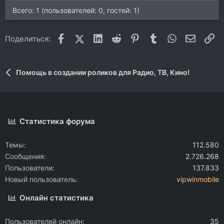
Всего: 1 (пользователей: 0, гостей: 1)
Facebook
X (Twitter)
LinkedIn
Reddit
Pinterest
Tumblr
WhatsApp
Электр
Сс
Поделиться:
Помощь в создании роликов для Радио, ТВ, Кино!
Статистика форума
Темы
112.580
Сообщения
2.726.268
Пользователи
137.833
Новый пользователь
vipwinmobile
Онлайн статистика
Пользователей онлайн
35