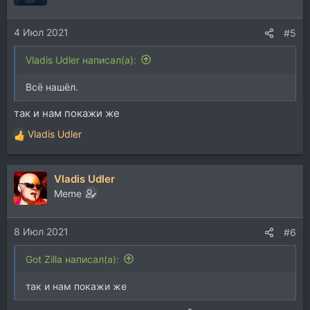
4 Июл 2021
#5
Vladis Udler написал(а):
Всё нашёл.
так и нам покажи же
Vladis Udler
Р
е
а
Vladis Udler
к
ц
Memе
и
и
8 Июл 2021
:
#6
Got Zilla написал(а):
так и нам покажи же