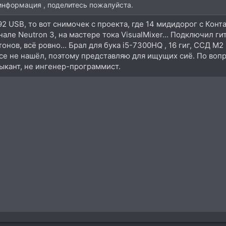
 информация , поделитесь пожалуйста.
2 USB, то вот снимочек с проекта, где 14 мидидорог с Конта
нале Neutron 3, на мастере тока VisualMixer... Подключил ги
онов, всё ровно... Брал для бука i5-7300HQ , 16 гиг, ССД М2 
се не нашёл, поэтому представляю для ищущих сиё. По вопр
ыкант, не ингенер-программист.