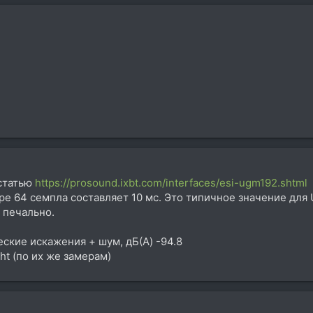
статью
https://prosound.ixbt.com/interfaces/esi-ugm192.shtml
е 64 семпла составляет 10 мс. Это типичное значение для 
 печально.
ские искажения + шум, дБ(A) -94.8
ht (по их же замерам)