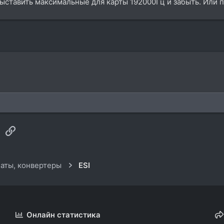
выставить максимальные для карты 192000Гц и забыть. Или 
sApp
Электронная почта
Ссылка
аты, конвертеры
ESI
Онлайн статистика