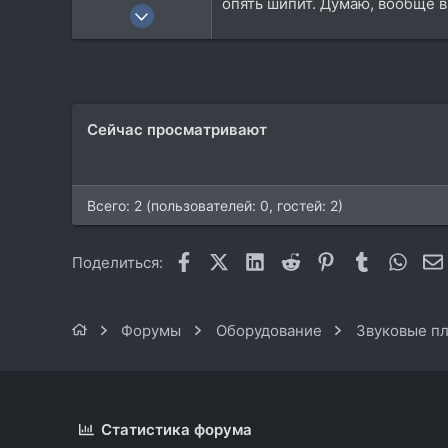
опять шипит. Думаю, вообще 
18 Авг 2020
1.180
289
83
33
Сейчас просматривают
Всего: 2 (пользователей: 0, гостей: 2)
Facebook
X (Twitter)
LinkedIn
Reddit
Pinterest
Tumblr
What
Поделиться:
Форумы
Оборудование
Звуковые пл
Статистика форума