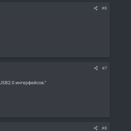
#6
#7
USB2.0 интерфейсов."
#8