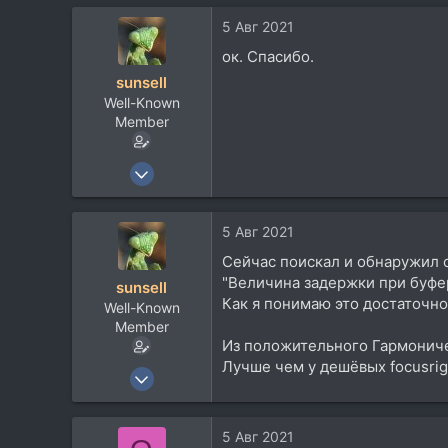
5 Авг 2021
ок. Спасибо.
sunsell
Well-Known
Member
30 Авг 2017
2.208
1.243
5 Авг 2021
113
Сейчас поискал и обнаружил 
"Величина задержки при буфер
sunsell
Как я понимаю это достаточно
Well-Known
Member
Из положительного Гармониче
Лучше чем у дешёвых focusrig
30 Авг 2017
2.208
1.243
5 Авг 2021