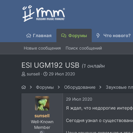
Главная
Форумы
Что нового?
Новые сообщения
Поиск сообщений
ESI UGM192 USB
(1 онлайн
А
Д
sunsell
29 Июл 2020
в
а
т
т
Форумы
Оборудование
Звуковые пл
о
а
р
н
29 Июл 2020
т
а
е
ч
Я ждал, что недорогие интерф
м
а
sunsell
ы
л
Сегодня узнал о существовани
Well-Known
а
Member
Цена конечно скромная и это 