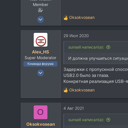
Member
30 Авг 2017
Oksokvosean
Р
2.208
е
а
1.243
29 Июл 2020
к
113
ц
и
sunsell написал(а):
Alex_HS
и
Super Moderator
:
И должна улучшиться ситуаци
Команда форума
Задержки с пропускной способ
19 Ноя 2002
USB2.0 было за глаза.
21.717
Конкретная реализация USB-яд
33.736
Oksokvosean
Р
113
е
59
а
Москва
4 Авг 2021
к
O
ц
и
sunsell написал(а):
Oksokvosean
и