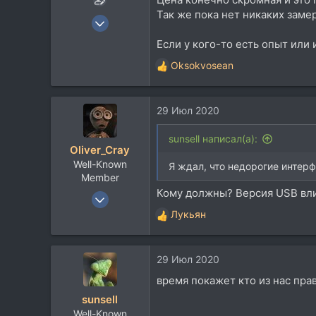
Так же пока нет никаких замер
30 Авг 2017
2.208
Если у кого-то есть опыт или
1.243
Oksokvosean
Р
113
е
а
29 Июл 2020
к
ц
и
sunsell написал(а):
Oliver_Cray
и
Well-Known
:
Я ждал, что недорогие интер
Member
Кому должны? Версия USB вли
29 Окт 2014
4.798
Лукьян
Р
5.132
е
а
113
29 Июл 2020
к
Майкоп
ц
время покажет кто из нас прав
и
sunsell
и
Well-Known
: