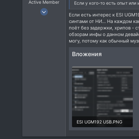
Active Member
:
Если у кого-то есть опыт или
7 Май 2011
Если есть интерес к ESI UGM19
411
синтами от НИ... На каждом ка
183
поёт без задержки, хрипов - ст
43
обзорам инфы о данном девай
могу, потому как обычный муз
Вложения
ESI UGM192 USB.PNG
184 KB · Просмотры: 342