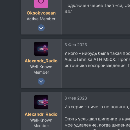
O
113
Подключен через Тайп -си, USB
44.1
Oksokvosean
Active Member
7 Май 2011
411
183
3 Фев 2023
43
У кого - нибудь была такая п
AudioTehnika ATH M50X. Пропа
Alexandr_Radio
источника воспроизведения. П
Well-Known
Member
18 Авг 2020
1.180
289
8 Фев 2023
83
Из серии - ничего не понятно,
33
Alexandr_Radio
Опять услышал шипение в наушн
Well-Known
моё удивление, когда шипение
Member