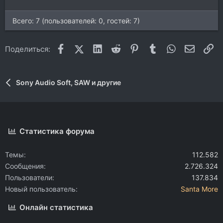
Всего: 7 (пользователей: 0, гостей: 7)
Facebook
X (Twitter)
LinkedIn
Reddit
Pinterest
Tumblr
WhatsApp
Электр
Сс
Поделиться:
Sony Audio Soft, SAW и другие
Статистика форума
Темы
112.582
Сообщения
2.726.324
Пользователи
137.834
Новый пользователь
Santa More
Онлайн статистика