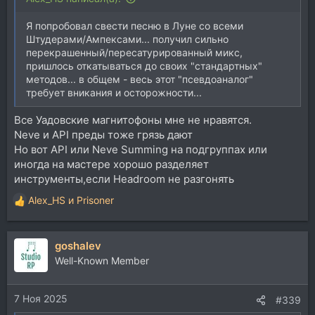
Я попробовал свести песню в Луне со всеми
Штудерами/Ампексами... получил сильно
перекрашенный/пересатурированный микс,
пришлось откатываться до своих "стандартных"
методов... в общем - весь этот "псевдоаналог"
требует вникания и осторожности...
Все Уадовские магнитофоны мне не нравятся.
Neve и API преды тоже грязь дают
Но вот API или Neve Summing на подгруппах или
иногда на мастере хорошо разделяет
инструменты,если Headroom не разгонять
Alex_HS
и
Prisoner
Р
е
а
goshalev
к
ц
Well-Known Member
и
и
7 Ноя 2025
:
#339