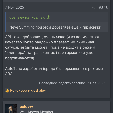
и
7 Ноя 2025
:
#348
goshalev написал(а):
Neve Summing при этом добавляет еще и гармоники
API тоже добавляет, очень мало (и их количество/
качество будто рандомно плавает, не линейная
сатурация быть может), пока не входит в режим
"клиппера" на транзиентах (там гармоники уже
подтягиваются).
AutoTune заработал (вроде бы нормально) в режиме
ARA.
Последнее редактирование:
7 Ноя 2025
RokoPopo
и
goshalev
Р
е
а
belovw
к
ц
Well-Known Member