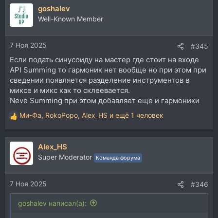
goshalev
Well-Known Member
7 Ноя 2025
#345
Если подать синусоиду на мастер где стоит на входе
API Summing то гармоник нет вообще но при этом при
сведении появляется разделение инструментов в
миксе и микс как то склеевается.
Neve Summing при этом добавляет еще и гармоники
Ми-Фа
,
RokoPopo
,
Alex_HS
и ещё 1 человек
Р
е
а
Alex_HS
к
ц
Super Moderator
Команда форума
и
и
7 Ноя 2025
:
#346
goshalev написал(а):