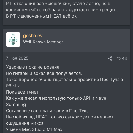
PT, отключил все «рюшечки», стало легче, но в
конечном счёте всё равно «задыхается» - трещит..
В PT с включенным HEAT всё ок.
goshalev
Well-Known Member
7 Ноя 2025
#343
Ударные пока не ровнял.
Но гитары и вокал все получается.
Тоже перенес очень тщательно проект из Про Тулз в
96 khz
Пока все тянет
Как уже писал я использую только API и Neve
Summing
Остальные все плаги как и в Про Тулз
На мой взляд HEAT только сатурирует,он не дает
ощущения микса
У меня Mac Studio M1 Max