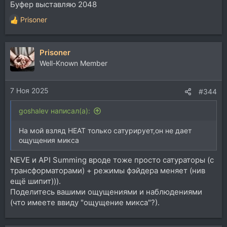
Буфер выставляю 2048
Prisoner
Р
е
а
Prisoner
к
ц
Well-Known Member
и
и
7 Ноя 2025
:
#344
goshalev написал(а):
На мой взляд HEAT только сатурирует,он не дает
ощущения микса
NEVE и API Summing вроде тоже просто сатураторы (с
трансформаторами) + режимы фэйдера меняет (нив
ещё шипит))).
Поделитесь вашими ощущениями и наблюдениями
(что имеете ввиду "ощущение микса"?).