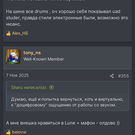
целы были! )))
На шине все drums , оч хорошо себя показывал uad
studer, правда стили электронные были, возможно это
нюанс.
Alex_HS
Р
е
а
tony_ns
к
ц
Well-Known Member
и
и
7 Ноя 2025
:
#355
Sharu написал(а):
Думаю, ещё и попытка вернуться, хоть и виртуально,
к "доцифровому" ощущению от работы со звуком.
А мне внешка нравиться в Lune + мафон - олдово ))
belovw
Р