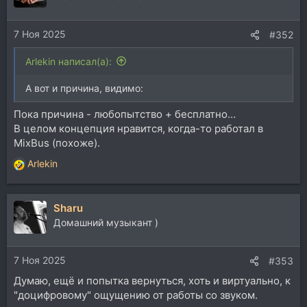
и
и
7 Ноя 2025
:
#352
Arlekin написал(а):
А вот и причина, видимо:
Пока причина - любопытство + бесплатно…
В целом концепция нравится, когда-то работал в
MixBus (похоже).
Arlekin
Р
е
а
Sharu
к
ц
Домашний музыкант )
и
и
7 Ноя 2025
:
#353
Думаю, ещё и попытка вернуться, хоть и виртуально, к
"доцифровому" ощущению от работы со звуком.