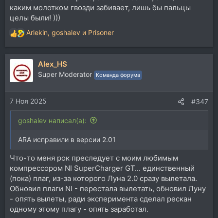
каким молотком гвозди забивает, лишь бы пальцы
целы были! )))
Arlekin
,
goshalev
и
Prisoner
Р
е
а
Alex_HS
к
ц
Super Moderator
Команда форума
и
и
7 Ноя 2025
:
#347
goshalev написал(а):
ARA исправили в версии 2.01
Что-то меня рок преследует с моим любимым
компрессором NI SuperCharger GT... единственный
(пока) плаг, из-за которого Луна 2.0 сразу вылетала.
Обновил плаги NI - перестала вылетать, обновил Луну
- опять вылеты, ради эксперимента сделал рескан
одному этому плагу - опять заработал.