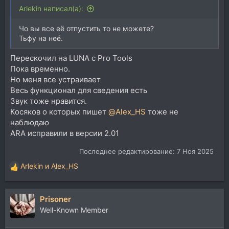
Arlekin написал(а):
Чо вы все её отпустить то не можете?
Тьфу на неё.
Перескочил на LUNA с Pro Tools
Пока временно.
Но меня все устраивает
Весь функционал для сведения есть
Звук тоже нравится.
Косяков о которых пишет
@Alex_HS
тоже не
наблюдаю
ARA исправили в версии 2.01
Последнее редактирование:
7 Ноя 2025
Arlekin
и
Alex_HS
Р
е
а
Prisoner
к
ц
Well-Known Member
и
и