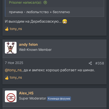
Prisoner написал(а):
причина - любопытство + бесплатно
И выходим на Дерибасовскую...
tony_ns
Р
е
а
andy felon
к
ц
Well-Known Member
и
и
7 Ноя 2025
:
#358
@tony_ns
, да и ампекс хорошо работает на шинах.
tony_ns
Р
е
а
Alex_HS
к
ц
Super Moderator
Команда форума
и
и