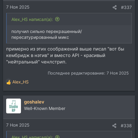
и
7 Ноя 2025
:
#337
Alex_HS написал(а):
получил сильно перекрашенный/
пересатурированный микс
примерно из этих соображений выше писал "вот бы
кембридж в нэтив" и вместо API - красивый
"нейтральный" ченлстрип.
Последнее редактирование:
7 Ноя 2025
Alex_HS
Р
е
а
goshalev
к
ц
Well-Known Member
и
и
7 Ноя 2025
:
#338
Alex_HS написал(а):