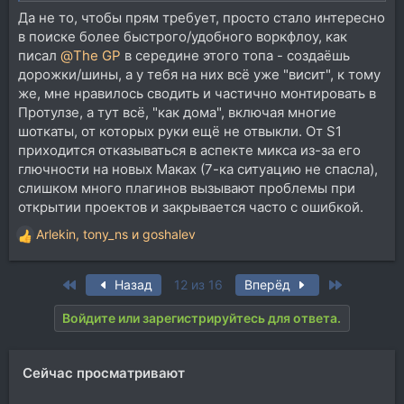
Да не то, чтобы прям требует, просто стало интересно
в поиске более быстрого/удобного воркфлоу, как
писал
@The GP
в середине этого топа - создаёшь
дорожки/шины, а у тебя на них всё уже "висит", к тому
же, мне нравилось сводить и частично монтировать в
Протулзе, а тут всё, "как дома", включая многие
шоткаты, от которых руки ещё не отвыкли. От S1
приходится отказываться в аспекте микса из-за его
глючности на новых Маках (7-ка ситуацию не спасла),
слишком много плагинов вызывают проблемы при
открытии проектов и закрывается часто с ошибкой.
Arlekin
,
tony_ns
и
goshalev
Р
е
а
First
Last
Назад
12 из 16
Вперёд
к
ц
Войдите или зарегистрируйтесь для ответа.
и
и
:
Сейчас просматривают