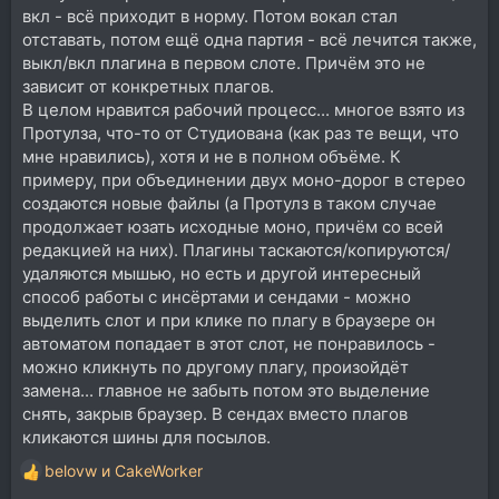
вкл - всё приходит в норму. Потом вокал стал
отставать, потом ещё одна партия - всё лечится также,
выкл/вкл плагина в первом слоте. Причём это не
зависит от конкретных плагов.
В целом нравится рабочий процесс... многое взято из
Протулза, что-то от Студиована (как раз те вещи, что
мне нравились), хотя и не в полном объёме. К
примеру, при объединении двух моно-дорог в стерео
создаются новые файлы (а Протулз в таком случае
продолжает юзать исходные моно, причём со всей
редакцией на них). Плагины таскаются/копируются/
удаляются мышью, но есть и другой интересный
способ работы с инсёртами и сендами - можно
выделить слот и при клике по плагу в браузере он
автоматом попадает в этот слот, не понравилось -
можно кликнуть по другому плагу, произойдёт
замена... главное не забыть потом это выделение
снять, закрыв браузер. В сендах вместо плагов
кликаются шины для посылов.
belovw
и
CakeWorker
Р