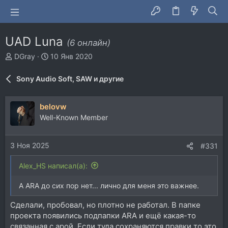
UAD Luna
(6 онлайн)
А
Д
DGray
10 Янв 2020
в
а
т
т
Sony Audio Soft, SAW и другие
о
а
р
н
т
а
belovw
е
ч
Well-Known Member
м
а
ы
л
а
3 Ноя 2025
#331
Alex_HS написал(а):
А ARA до сих пор нет... лично для меня это важнее.
Сделали, пробовал, но плотно не работал. В папке
проекта появились подпапки ARA и ещё какая-то
связанная с арой. Если туда сохраняются правки то это