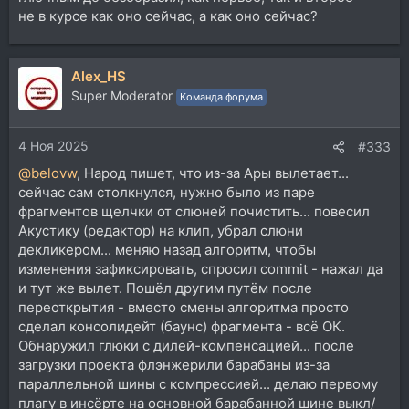
не в курсе как оно сейчас, а как оно сейчас?
Alex_HS
Super Moderator
Команда форума
4 Ноя 2025
#333
@belovw
, Народ пишет, что из-за Ары вылетает...
сейчас сам столкнулся, нужно было из паре
фрагментов щелчки от слюней почистить... повесил
Акустику (редактор) на клип, убрал слюни
декликером... меняю назад алгоритм, чтобы
изменения зафиксировать, спросил commit - нажал да
и тут же вылет. Пошёл другим путём после
переоткрытия - вместо смены алгоритма просто
сделал консолидейт (баунс) фрагмента - всё ОК.
Обнаружил глюки с дилей-компенсацией... после
загрузки проекта флэнжерили барабаны из-за
параллельной шины с компрессией... делаю первому
плагу в инсёрте на основной барабанной шине выкл/