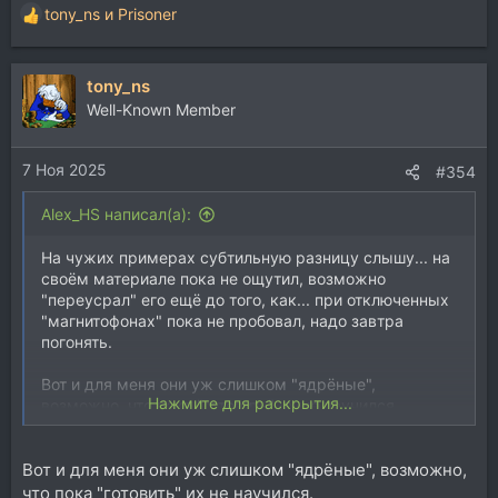
tony_ns
и
Prisoner
Р
е
а
tony_ns
к
ц
Well-Known Member
и
и
7 Ноя 2025
:
#354
Alex_HS написал(а):
На чужих примерах субтильную разницу слышу... на
своём материале пока не ощутил, возможно
"переусрал" его ещё до того, как... при отключенных
"магнитофонах" пока не пробовал, надо завтра
погонять.
Вот и для меня они уж слишком "ядрёные",
Нажмите для раскрытия...
возможно, что пока "готовить" их не научился.
Вот и для меня они уж слишком "ядрёные", возможно,
А тебе-то с чего пригорает? Не всё ли равно, кто
каким молотком гвозди забивает, лишь бы пальцы
что пока "готовить" их не научился.