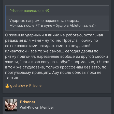
Prisoner написал(а):
Ударные например поравнять, гитары..
Монтаж после PT в луне - будто в Ableton залез))
С живыми ударными я лично не работаю, остальная
редакция для меня - ну точно Протулз... бочку по
сетке ваншотами накидать вместо неудачной
клиентской - всё то же самое... сегодня даблы по
ритму подгонял, нарезанные вообще из другой сессии
записи, "натягивал сову на глобус" - нормально, +/- как
в том же студиоване, только кроссфейды без авто, по
протулзовому принципу. Ару после обновы пока не
тестил.
goshalev
и
Prisoner
Р
е
а
Prisoner
к
ц
Well-Known Member
и