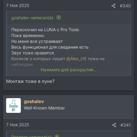
7 Ноя 2025
:
#340
goshalev написал(а):
Перескочил на LUNA с Pro Tools
Пока временно.
Но меня все устраивает
Весь функционал для сведения есть
Звук тоже нравится.
Косяков о которых пишет
@Alex_HS
тоже не
наблюдаю
Нажмите для раскрытия...
ARA исправили в версии 2.01
Монтаж тоже в луне?
goshalev
Well-Known Member
7 Ноя 2025
#341
Prisoner написал(а):