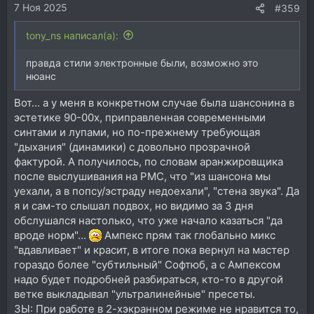
7 Ноя 2025
:
#359
tony_ns написал(а):
правда стили электронные были, возможно это
нюанс
Вот... а у меня в конкретном случае была шансонина в
эстетике 90-00х, приправленная современными
синтами и лупами, но по-прежнему требующая
"дыхания" (динамики) с довольно прозрачной
фактурой. А получилось, по словам аранжировщика
после выслушивания на РМС, что "из шансона мы
уехали, а в попсу/эстраду недоехали", "стена звука". Да
я и сам-то слышал подвох, но видимо за 3 дня
обслушался настолько, что уже начало казаться "да
вроде норм"...
Ампекс прям так глобально микс
"вдавливает" и красит, в итоге пока вернул на мастер
гораздо более "субтильный" Софтюб, а с Ампексом
надо будет подробней разбираться, кто-то в другой
ветке выкладывал "ультралинейные" пресеты.
ЗЫ: При работе в 2-хэкранном режиме не нравится то,