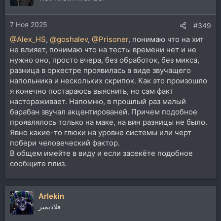
и
и
7 Ноя 2025
:
#349
@Alex_HS
,
@goshalev
,
@Prisoner
, понимаю что на хит
не влияет, понимаю что на тесты времени нет и не
нужно оно, просто вчера, без обработок, без микса,
разница в оркестре проявилась в виде звучащего
напольника и нескольких скрипок. Как это произошло
я конечно постараюсь выяснить, но сам факт
настораживает. Напомню, в прошлый раз малый
барабан звучал акцентированей. Причем подобное
проявлялось только на маке, на вин разницы не было.
Явно какие-то глюки на уровне системы или черт
побери человеческий фактор.
В общем имейте в виду и если засекёте подобное
сообщите плиз.
Arlekin
فلاديمير