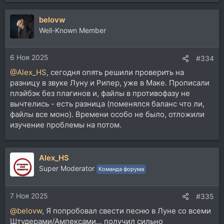
е
а
belovw
к
ц
Well-Known Member
и
и
6 Ноя 2025
:
#334
@Alex_HS
, сегодня опять решили проверить на
разницу в звуке Луну и Рипер, уже в Маке. Прописали
плэйбэк без плагинов и, файлы в противофазу не
вычтелись - есть разница (поменялся баланс что ли,
файлы все моно). Времени особо не было, отложили
изучение проблемы на потом.
Alex_HS
Super Moderator
Команда форума
7 Ноя 2025
#335
@belovw
, Я попробовал свести песню в Луне со всеми
Штудерами/Ампексами... получил сильно