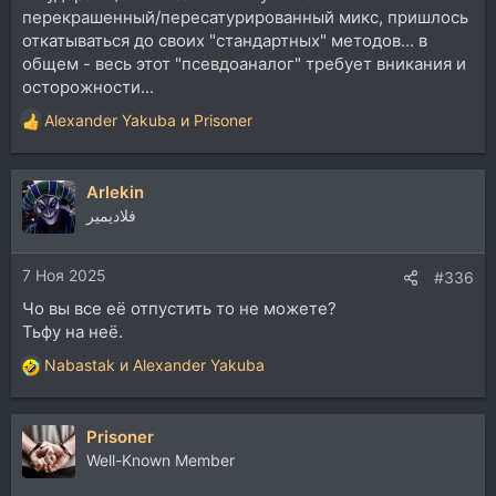
перекрашенный/пересатурированный микс, пришлось
откатываться до своих "стандартных" методов... в
общем - весь этот "псевдоаналог" требует вникания и
осторожности...
Alexander Yakuba
и
Prisoner
Р
е
а
Arlekin
к
ц
فلاديمير
и
и
7 Ноя 2025
:
#336
Чо вы все её отпустить то не можете?
Тьфу на неё.
Nabastak
и
Alexander Yakuba
Р
е
а
Prisoner
к
ц
Well-Known Member
и