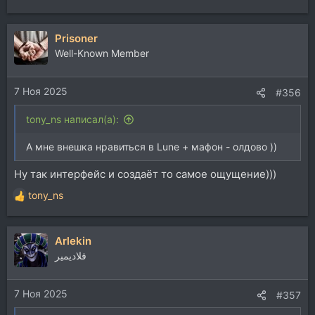
е
а
Prisoner
к
ц
Well-Known Member
и
и
7 Ноя 2025
:
#356
tony_ns написал(а):
А мне внешка нравиться в Lune + мафон - олдово ))
Ну так интерфейс и создаёт то самое ощущение)))
tony_ns
Р
е
а
Arlekin
к
ц
فلاديمير
и
и
7 Ноя 2025
:
#357