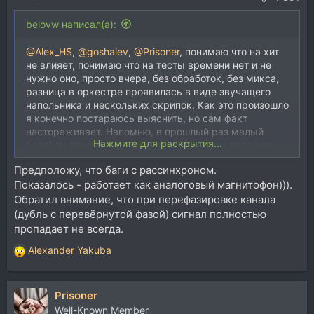
belovw написал(а):
@Alex_HS
,
@goshalev
,
@Prisoner
, понимаю что на хит
не влияет, понимаю что на тесты времени нет и не
нужно оно, просто вчера, без обработок, без микса,
разница в оркестре проявилась в виде звучащего
напольника и нескольких скрипок. Как это произошло
я конечно постараюсь выяснить, но сам факт
настораживает. Напомню, в прошлый раз малый
Нажмите для раскрытия...
барабан звучал акцентированей. Причем подобное
проявлялось только на маке, на вин разницы не
Предположу, что баги с рассинхроном.
было.
Показалось - работает как аналоговый магнитофон))).
Явно какие-то глюки на уровне системы или черт
побери человеческий фактор.
Обратил внимание, что при перефазировке канала
В общем имейте в виду и если засекёте подобное
(дубль с перевёрнутой фазой) сигнал полностью
сообщите плиз.
пропадает не всегда.
Alexander Yakuba
Р
е
а
Prisoner
к
ц
Well-Known Member