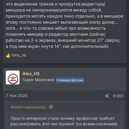
что выделение треков и прокрутка редактора/
микшера не синхронизируются между собой,
приходится мотать каждое окно отдельно, а в микшере
этому постоянно мешает вылезающий снизу докер...
хотя... я что-то совсем забыл про возможность
поменять микшер и редактор местами (сейчас
работаю на 2-х экранах, внешний монитор 27" сверху,
а под ним экран ноута 14", как дополнительный).
tony_ns
Р
е
а
Alex_HS
к
ц
Super Moderator
Команда форума
и
и
7 Ноя 2025
:
#360
Arlekin написал(а):
Просто интересно стало почему профессия требует
рассматривать этот инструмент (со всеми косяками).