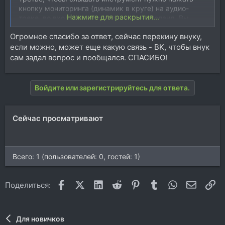
кнопку мониторинга (динамик в круге) на аудио-
Нажмите для раскрытия...
треке, во вход которого заведен ваш Роланд. Вы
ведь создали аудио-трек, не трек инструмента?
Огромное спасибо за ответ, сейчас перекину внуку,
При записи игры записывается волно-форма? Или
если можно, может еще какую связь - BK, чтобы внук
пишется пустой прямоугольник?
Ну и проследить, чтоб ваш аудио-трек выходил на
сам задал вопрос и пообщался. СПАСИБО!
стерео- или моно-аут.
Войдите или зарегистрируйтесь для ответа.
Сейчас просматривают
Всего: 1 (пользователей: 0, гостей: 1)
Facebook
X (Twitter)
LinkedIn
Reddit
Pinterest
Tumblr
WhatsApp
Электр
Сс
Поделиться:
Для новичков