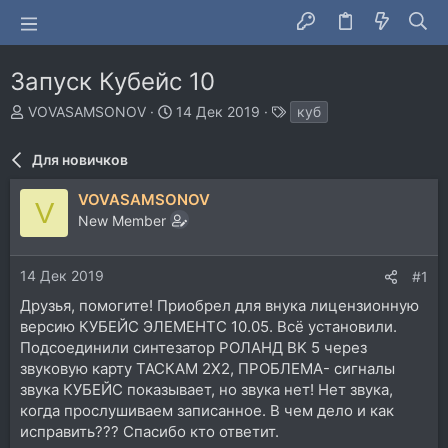
Запуск Кубейс 10
А
Д
Т
VOVASAMSONOV
14 Дек 2019
куб
в
а
е
т
т
г
Для новичков
о
а
и
р
н
VOVASAMSONOV
т
а
V
New Member
е
ч
м
а
ы
л
14 Дек 2019
#1
а
Друзья, помогите! Приобрел для внука лицензионную
версию КУБЕЙС ЭЛЕМЕНТС 10.05. Всё установили.
Подсоединили синтезатор РОЛАНД BK 5 через
звуковую карту ТАСКАМ 2Х2, ПРОБЛЕМА- сигналы
звука КУБЕЙС показывает, но звука нет! Нет звука,
когда прослушиваем записанное. В чем дело и как
исправить??? Спасибо кто ответит.