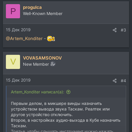
progulca
P
Well-Known Member
15 Дек 2019
#3
@Artem_Konditer
-
VOVASAMSONOV
V
New Member
15 Дек 2019
#4
Artem_Konditer написал(а):
Первым делом, в микшере винды назначить
устройством вывода звука Таскам. Реалтек или
другое устройство отключить.
Второе, в настройках аудио-выхода в Кубе назначить
Таскам.
Третье, чтобы слышать инструмент нужно нажать