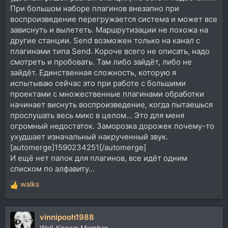
При большом наборе плагинов внезапно при
воспроизведение перегружается система и может все
зависнуть и вылететь. Маршрутизации не похожа на
другие станции. Send возможен только на канал с
плагинами типа Send. Короче всего не описать, надо
смотреть и пробовать. Там либо зайдёт, либо не
зайдёт. Единственная сложность, которую я
испытываю сейчас это при работе с большими
проектами с множественные плагинами обработки
начинает виснуть воспроизведение, когда пытаешься
прослушать весь микс в целом... Это для меня
огромный недостаток. Заморозка дорожек почему-то
ухудшает изначальный накрученный звук.
[automerge]1590234251[/automerge]
И ещё нет папок для плагинов, все идёт одним
списком по алфавиту...
walks
Р
е
а
vinnipooh1988
к
ц
Well-Known Member