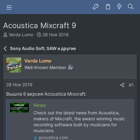
Acoustica Mixcraft 9
А
Д
Verda Lumo
28 Ноя 2019
в
а
т
т
Sony Audio Soft, SAW и другие
о
а
р
н
Verda Lumo
т
а
Well-Known Member
е
ч
м
а
ы
л
28 Ноя 2019
#1
а
Вышла 9 версия Acoustica Mixcraft:
News
Check out the latest news from Acoustica,
makers of Mixcraft, the award winning music
recording software built by musicians for
musicians.
acoustica.com