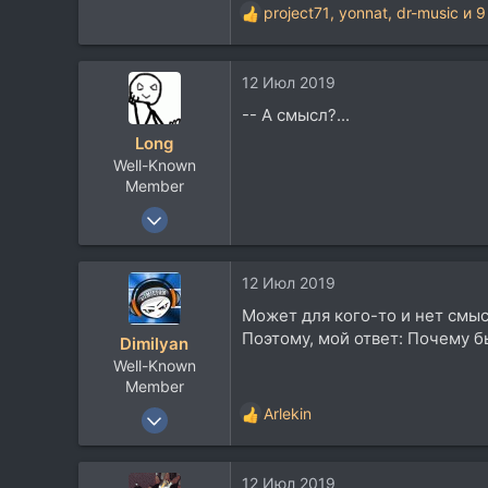
project71
,
yonnat
,
dr-music
и 9
Р
е
а
12 Июл 2019
к
ц
-- А смысл?...
и
Long
и
Well-Known
:
Member
27 Фев 2008
17.382
15.382
12 Июл 2019
113
Может для кого-то и нет смысл
Moscow
Поэтому, мой ответ: Почему б
Dimilyan
www.long.ru
Well-Known
Member
23 Янв 2008
Arlekin
Р
990
е
а
595
12 Июл 2019
к