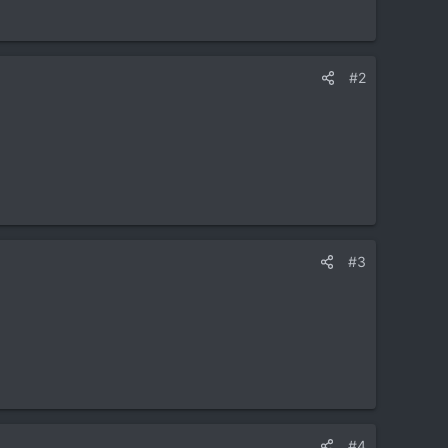
#2
#3
#4