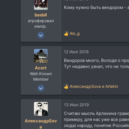
93
ц
Кому нужно быть вендором - з
и
40
basЫl
и
Владивосток
атрофировал
:
юмор.
5 Янв 2004
Alx_g
Р
7.621
е
а
5.547
12 Июл 2019
к
113
ц
Вендоров много, Володя о прои
и
Тут недавно узнал, что не то
Acort
и
Well-Known
:
Member
7 Апр 2010
АлександрSova
и
Arlekin
Р
1.885
е
а
2.011
13 Июл 2019
к
113
ц
Считаю мысль Арлекина грамот
и
63
примеру, для нас уже все рав
АлександрSov
и
планета The мля
сюда) народу, понятие Россий
a
: