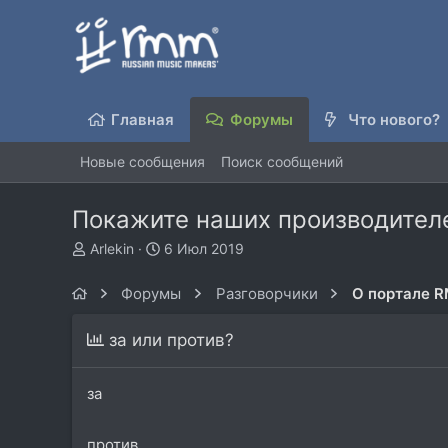
Главная
Форумы
Что нового?
Новые сообщения
Поиск сообщений
Покажите наших производител
А
Д
Arlekin
6 Июл 2019
в
а
т
т
Форумы
Разговорчики
О портале 
о
а
р
н
за или против?
т
а
е
ч
м
а
за
ы
л
а
против