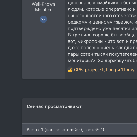
диссонанс и смайлики с боль
Well-Known
людям, которые оперативно и 
Member
нашего достойного отечестве
29 Янв 2018
редкому и ценному «зверю», 
1.232
подтверждено уже десятки или
1.631
В третьих, хорошо бы вообще 
вот, микрофоны - это вот, и п
113
даже полезно очень как для п
41
пары сотен тысяч покупателей
мониторы?». За державу чтобы 
GPB
,
project71
,
Long
и 11 друг
Р
е
а
к
ц
и
Сейчас просматривают
и
:
Всего: 1 (пользователей: 0, гостей: 1)