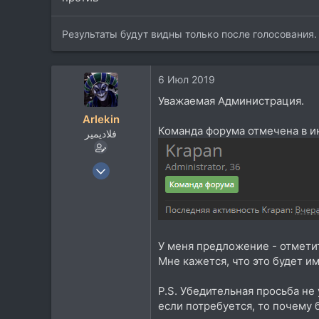
Результаты будут видны только после голосования.
6 Июл 2019
Уважаемая Администрация.
Arlekin
Команда форума отмечена в ин
فلاديمير
23 Июн 2008
8.751
13.865
113
rmmedia.ru
У меня предложение - отметит
Мне кажется, что это будет 
P.S. Убедительная просьба не 
если потребуется, то почему б