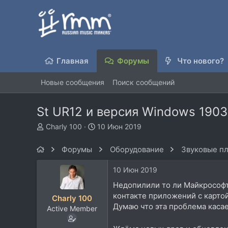
Главная
Форумы
Что нового?
Новые сообщения
Поиск сообщений
St UR12 и версия Windows 1903
А
Д
Charly 100
10 Июн 2019
в
а
т
т
Форумы
Оборудование
Звуковые пл
о
а
р
н
10 Июн 2019
т
а
е
ч
Недопилили то ли Майкрософт 
м
а
контакте приложений с картой
Charly 100
ы
л
Думаю что эта проблема касае
Active Member
а