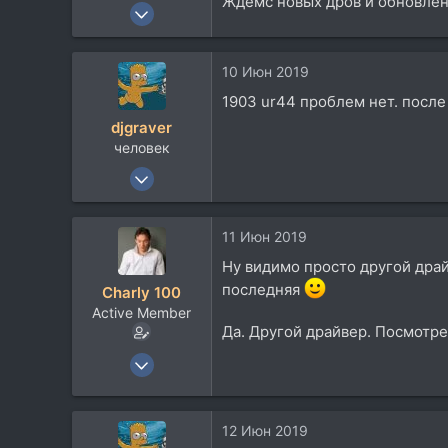
Ждёмс новых дров и обновле
11 Июл 2009
291
71
10 Июн 2019
28
1903 ur44 проблем нет. после
djgraver
человек
21 Июл 2008
1.330
796
11 Июн 2019
113
Ну видимо просто другой драй
последняя
Charly 100
Active Member
Да. Другой драйвер. Посмотр
11 Июл 2009
291
71
12 Июн 2019
28