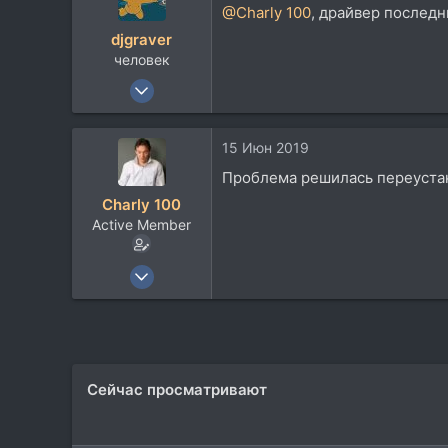
@Charly 100
, драйвер последн
djgraver
человек
21 Июл 2008
1.330
796
15 Июн 2019
113
Проблема решилась переустан
Charly 100
Active Member
11 Июл 2009
291
71
28
Сейчас просматривают