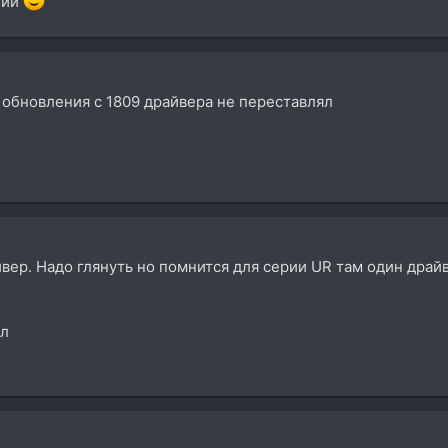
ний
 обновления c 1809 драйвера не переставлял
вер. Надо глянуть но помнится для серии UR там один драйв
ел