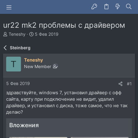
ur22 mk2 проблемы с драйвером
А
Д
Teneshy
5 Фев 2019
в
а
т
т
Steinberg
о
а
р
н
Teneshy
T
т
а
New Member
е
ч
м
а
ы
л
5 Фев 2019
#1
а
здравствуйте, windows 7, установил драйвер с офф
сайта, карту при подключение не видит, удалил
драйвер, и установил с диска, тоже самое, что не так
делаю?
Вложения