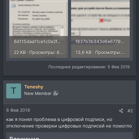
6d115daa11ce1c0e2f47adbb7598465d.png
f837b3b343d6e6779e9b35117e1ad9de.png
22 KB · Просмотры: 609
13,6 KB · Просмотры: 566
Последнее редактирование:
5 Фев 2019
Teneshy
T
New Member
6 Фев 2019
#2
как я понял проблема в цифровой подписи, но
отключение проверки цифровых подписей не помогло