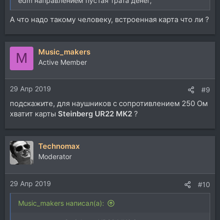
edm направлением пустая трата денег,
А что надо такому человеку, встроенная карта что ли ?
Music_makers
M
Active Member
29 Апр 2019
#9
подскажите, для наушников с сопротивлением 250 Ом
хватит карты
Steinberg UR22 MK2
?
Technomax
Moderator
29 Апр 2019
#10
Music_makers написал(а):