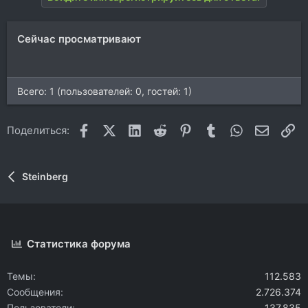
Сейчас просматривают
Всего: 1 (пользователей: 0, гостей: 1)
Facebook
X (Twitter)
LinkedIn
Reddit
Pinterest
Tumblr
WhatsApp
Электр
Сс
Поделиться:
Steinberg
Статистика форума
Темы
112.583
Сообщения
2.726.374
Пользователи
137.835