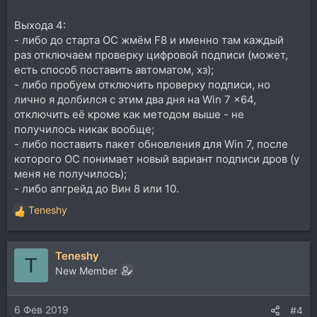
Выхода 4:
- либо до старта ОС жмём F8 и именно там каждый
раз отключаем проверку цифровой подписи (может,
есть способ поставить автоматом, хз);
- либо пробуем отключить проверку подписи, но
лично я долбился с этим два дня на Win 7 x64,
отключить её кроме как методом выше - не
получилось никак вообще;
- либо поставить пакет обновления для Win 7, после
которого ОС понимает новый вариант подписи дров (у
меня не получилось);
- либо апгрейд до Вин 8 или 10.
Teneshy
Р
е
а
Teneshy
к
T
ц
New Member
и
и
6 Фев 2019
:
#4