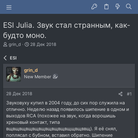
ESI Julia. Звук стал странным, как-
будто моно.
А
Д
grin_d
28 Дек 2018
в
а
т
т
ESI
о
а
р
н
grin_d
т
а
New Member
е
ч
м
а
ы
л
28 Дек 2018
#1
а
Звуковуху купил в 2004 году, до сих пор служила на
отлично. Неделю назад появилось шипение в одном и
выходов RCA (похожее на звук, когда ворошишь
хреновый контакт, типа
вщвщвщвщвщвщвщвщвщвщщвщввщ). Я её снял,
поплясал с бубном, вставил обратно. Шипение