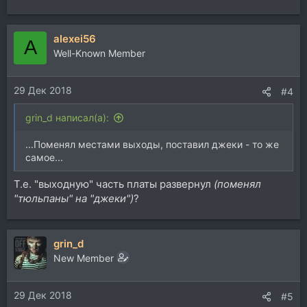
alexei56
A
Well-Known Member
29 Дек 2018
#4
grin_d написал(а):
...Поменял местами выходы, поставил джеки - то же
самое...
Т.е. "выходную" часть платы развернул
(поменял
"тюльпаны" на "джеки")
?
grin_d
New Member
29 Дек 2018
#5