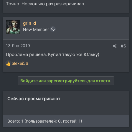
Точно. Несколько раз разворачивал.
grin_d
New Member
13 Янв 2019
#6
Проблема решена. Купил такую же Юльку)
alexei56
Р
е
а
Войдите или зарегистрируйтесь для ответа.
к
ц
и
Сейчас просматривают
и
:
Всего: 1 (пользователей: 0, гостей: 1)