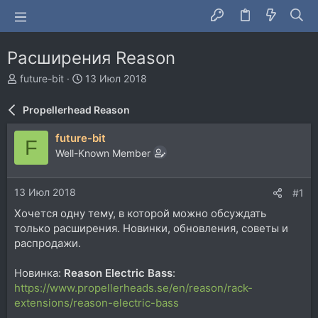
Расширения Reason
А
Д
future-bit
13 Июл 2018
в
а
т
т
Propellerhead Reason
о
а
р
н
future-bit
F
т
а
Well-Known Member
е
ч
м
а
ы
л
13 Июл 2018
#1
а
Хочется одну тему, в которой можно обсуждать
только расширения. Новинки, обновления, советы и
распродажи.
Новинка:
Reason Electric Bass
:
https://www.propellerheads.se/en/reason/rack-
extensions/reason-electric-bass