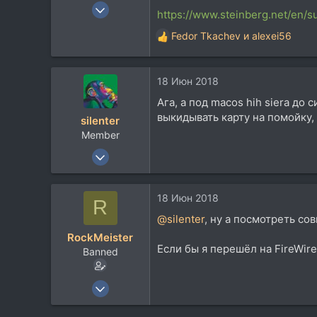
19 Авг 2008
https://www.steinberg.net/en/
8.142
Fedor Tkachev
и
alexei56
Р
4.688
е
113
а
18 Июн 2018
к
ц
Ага, а под macos hih siera до
и
выкидывать карту на помойку, 
silenter
и
Member
:
12 Ноя 2006
110
3
18 Июн 2018
R
18
@silenter
, ну а посмотреть с
RockMeister
Если бы я перешёл на FireWire
Banned
19 Авг 2008
8.142