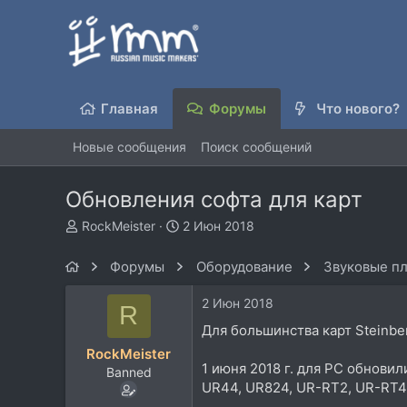
Главная
Форумы
Что нового?
Новые сообщения
Поиск сообщений
Обновления софта для карт
А
Д
RockMeister
2 Июн 2018
в
а
т
т
Форумы
Оборудование
Звуковые пл
о
а
р
н
2 Июн 2018
R
т
а
е
ч
Для большинства карт Steinber
м
а
RockMeister
ы
л
1 июня 2018 г. для РС обновил
Banned
а
UR44, UR824, UR-RT2, UR-RT4