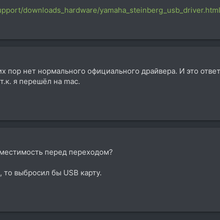
support/downloads_hardware/yamaha_steinberg_usb_driver.htm
 сих пор нет нормального официального драйвера. И это отве
т.к. я перешёл на mac.
овместимость перед переходом?
, то выбросил бы USB карту.