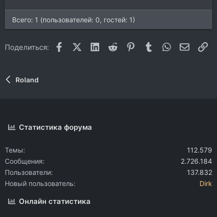
Всего: 1 (пользователей: 0, гостей: 1)
Facebook
X (Twitter)
LinkedIn
Reddit
Pinterest
Tumblr
WhatsApp
Электр
Сс
Поделиться:
Roland
Статистика форума
Темы
112.579
Сообщения
2.726.184
Пользователи
137.832
Новый пользователь
Dirk
Онлайн статистика