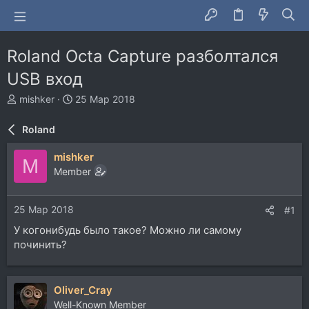
Roland Octa Capture разболтался
USB вход
А
Д
mishker
25 Мар 2018
в
а
т
т
Roland
о
а
р
н
mishker
M
т
а
Member
е
ч
м
а
ы
л
25 Мар 2018
#1
а
У когонибудь было такое? Можно ли самому
починить?
Oliver_Cray
Well-Known Member