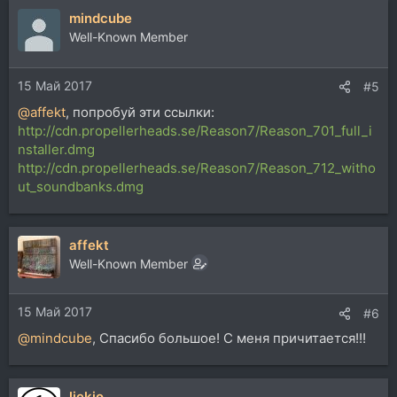
mindcube
Well-Known Member
15 Май 2017
#5
@affekt
, попробуй эти ссылки:
http://cdn.propellerheads.se/Reason7/Reason_701_full_i
nstaller.dmg
http://cdn.propellerheads.se/Reason7/Reason_712_witho
ut_soundbanks.dmg
affekt
Well-Known Member
15 Май 2017
#6
@mindcube
, Спасибо большое! С меня причитается!!!
ljekio