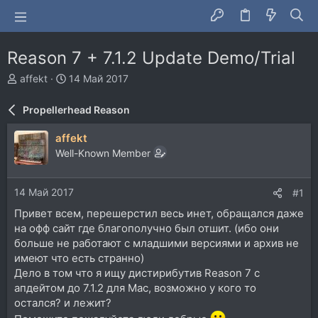
Reason 7 + 7.1.2 Update Demo/Trial
А
Д
affekt
14 Май 2017
в
а
т
т
Propellerhead Reason
о
а
р
н
affekt
т
а
Well-Known Member
е
ч
м
а
ы
л
14 Май 2017
#1
а
Привет всем, перешерстил весь инет, обращался даже
на офф сайт где благополучно был отшит. (ибо они
больше не работают с младшими версиями и архив не
имеют что есть странно)
Дело в том что я ищу дистирибутив Reason 7 с
апдейтом до 7.1.2 для Mac, возможно у кого то
остался? и лежит?