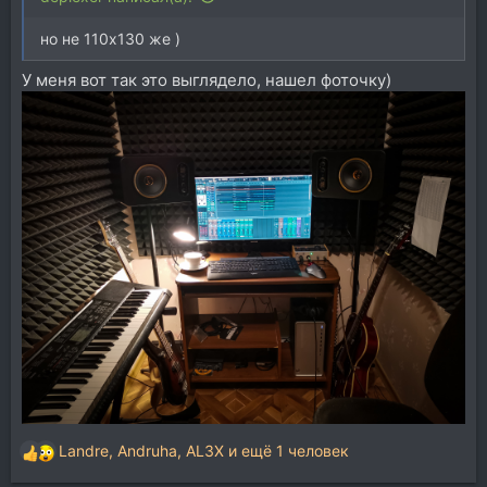
но не 110х130 же )
У меня вот так это выглядело, нашел фоточку)
Landre
,
Andruha
,
AL3X
и ещё 1 человек
Р
е