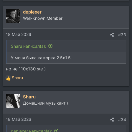
е
а
deplexer
к
ц
Well-Known Member
и
и
18 Май 2026
:
#33
Sharu написал(а):
У меня была каморка 2.5х1.5
но не 110х130 же )
Sharu
Р
е
а
Sharu
к
ц
Домашний музыкант )
и
и
18 Май 2026
:
#34
deplexer написал(а):