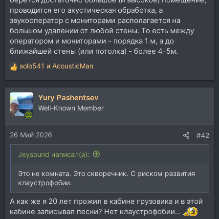
проводится его акустическая обработка, а
звукооператор с мониторами располагается на
большом удалении от любой стены. То есть между
оператором и мониторами - порядка 1 м, а до
ближайшей стены (или потолка) - более 4-5м.
solo541
и
AcousticMan
Р
е
а
Yury Pashentsev
к
ц
Well-Known Member
и
и
26 Май 2026
:
#42
Jeysound написал(а):
Это не комната. Это скворечник. С риском развития
клаустрофобии.
А как же я 20 лет прожил в кабине грузовика и в этой
кабине записывал песни? Нет клаустрофобии...