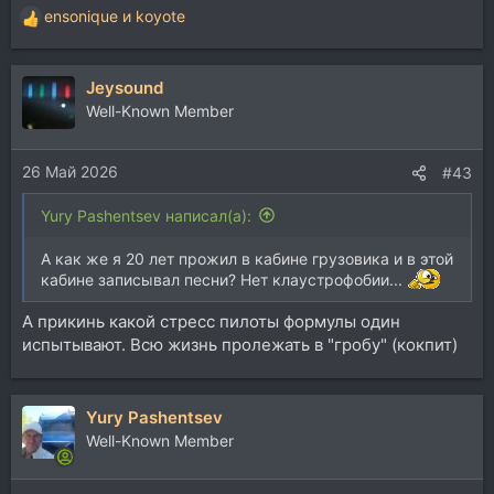
ensonique
и
koyote
Р
е
а
Jeysound
к
ц
Well-Known Member
и
и
26 Май 2026
:
#43
Yury Pashentsev написал(а):
А как же я 20 лет прожил в кабине грузовика и в этой
кабине записывал песни? Нет клаустрофобии...
А прикинь какой стресс пилоты формулы один
испытывают. Всю жизнь пролежать в "гробу" (кокпит)
Yury Pashentsev
Well-Known Member