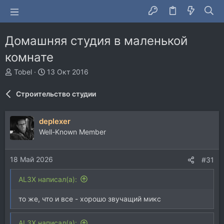
Домашняя студия в маленькой
комнате
А
Д
Tobel
13 Окт 2016
в
а
т
т
Строительство студии
о
а
р
н
т
а
deplexer
е
ч
Well-Known Member
м
а
ы
л
а
18 Май 2026
#31
AL3X написал(а):
то же, что и все - хорошо звучащий микс
AL3X написал(а):