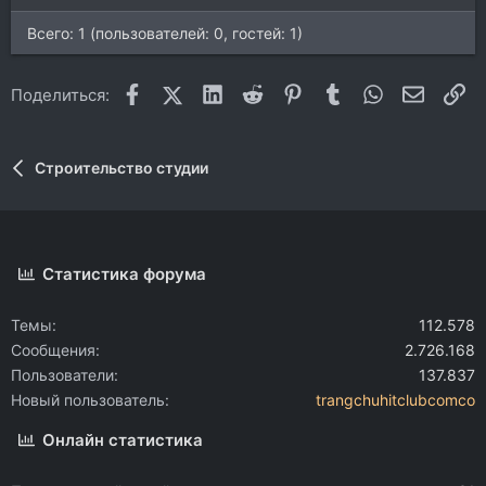
Всего: 1 (пользователей: 0, гостей: 1)
Facebook
X (Twitter)
LinkedIn
Reddit
Pinterest
Tumblr
WhatsApp
Электр
Сс
Поделиться:
Строительство студии
Статистика форума
Темы
112.578
Сообщения
2.726.168
Пользователи
137.837
Новый пользователь
trangchuhitclubcomco
Онлайн статистика