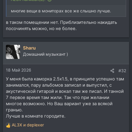
многие вещи в мониторах все же слышно лучше.
в таком помещении нет. Приблизительно накидать
посочинять можно, но не более.
Sharu
Домашний музыкант )
18 Май 2026
#32
У меня была каморка 2.5х1.5, в принципе успешно там
занимался, пару альбомов записал и выпустил, с
акустической гитарой и вокал там же писал. И танной
7 первое время там жили. Так что при желании
многое возможно. Но Ваш вариант уже за всякой
гранью.
Лучше в комнате городите.
AL3X
и
deplexer
Р