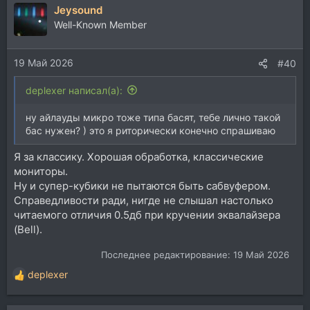
Jeysound
Well-Known Member
19 Май 2026
#40
deplexer написал(а):
ну айлауды микро тоже типа басят, тебе лично такой
бас нужен? ) это я риторически конечно спрашиваю
Я за классику. Хорошая обработка, классические
мониторы.
Ну и супер-кубики не пытаются быть сабвуфером.
Справедливости ради, нигде не слышал настолько
читаемого отличия 0.5дб при кручении эквалайзера
(Bell).
Последнее редактирование:
19 Май 2026
deplexer
Р
е
а