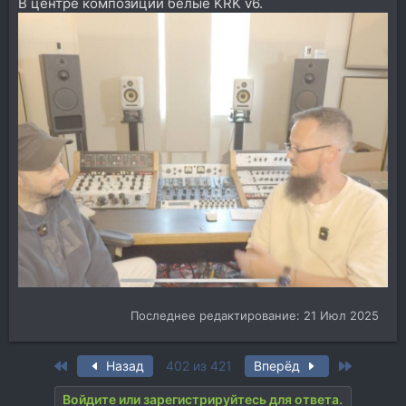
В центре композиции белые KRK v6.
Последнее редактирование:
21 Июл 2025
First
Last
Назад
402 из 421
Вперёд
Войдите или зарегистрируйтесь для ответа.