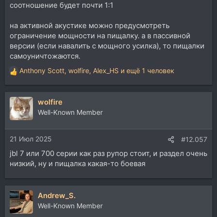
соотношение будет почти 1:1
на активной акустике можно предусмотреть
ограничение мощности на пищалку. а в пассивной
версии (если навалить с мощного усилка), то пищалки
самоуничтожаются.
Anthony Scott
,
wolfire
,
Alex_HS
и ещё 1 человек
Р
е
а
wolfire
к
ц
Well-Known Member
и
и
21 Июл 2025
:
#12.057
jbl 7 или 700 серии как раз рупор стоит, и раздел очень
низкий, ну и пищалка какая-то боевая
Andrew_S.
Well-Known Member