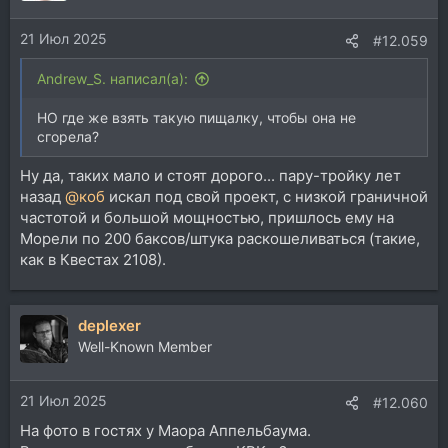
и
и
21 Июл 2025
:
#12.059
Andrew_S. написал(а):
НО где же взять такую пищалку, чтобы она не
сгорела?
Ну да, таких мало и стоят дорого... пару-тройку лет
назад
@коб
искал под свой проект, с низкой граничной
частотой и большой мощностью, пришлось ему на
Морели по 200 баксов/штука раскошеливаться (такие,
как в Квестах 2108).
deplexer
Well-Known Member
21 Июл 2025
#12.060
На фото в гостях у Маора Аппельбаума.