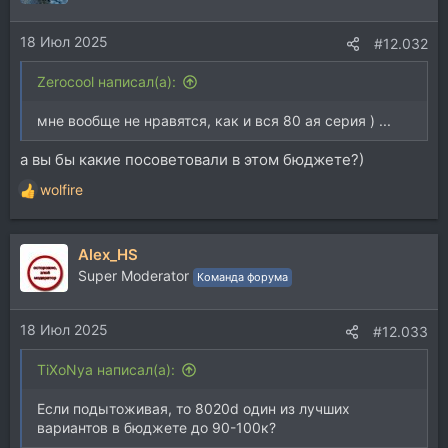
18 Июл 2025
#12.032
Zerocool написал(а):
мне вообще не нравятся, как и вся 80 ая серия ) ...
а вы бы какие посоветовали в этом бюджете?)
wolfire
Р
е
а
Alex_HS
к
ц
Super Moderator
Команда форума
и
и
18 Июл 2025
:
#12.033
TiXoNya написал(а):
Если подытоживая, то 8020d один из лучших
вариантов в бюджете до 90-100к?