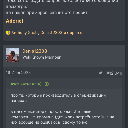
тоже хотел задать вопрос, даже историю сообщений
посмотрел
не нашел примеров, значит это проект
Aderiel
Anthony Scott
,
Denis12308
и
deplexer
Р
е
а
Denis12308
к
ц
Well-Known Member
и
и
19 Июл 2025
:
#12.046
Азот написал(а):
про те, которые производитель в спецификации
написал.
в целом мониторы просто класс! точные.
компактные. громкие (для моих потребностей). я на
них вообще не ошибаюсь! свожу точно!