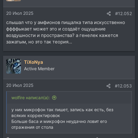
и
и
20 Июл 2025
:
#12.052
слышал что у амфионов пищалка типа искусственно
ффффыкает может это и создаёт ощущение
воздушности и пространства? а генелек кажется
зажатым, но это так теория...
TiXoNya
Active Member
20 Июл 2025
#12.053
wolfire написал(а):
у них микрофон так пишет, запись как есть, без
всяких корректировок
Больше баса и микрофон неудачно ловит его
отражения от стола