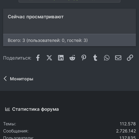
Сейчас просматривают
Всего: 3 (пользователей: 0, гостей: 3)
Facebook
X (Twitter)
LinkedIn
Reddit
Pinterest
Tumblr
WhatsApp
Электр
Сс
Поделиться:
Мониторы
Статистика форума
Темы
112.578
Сообщения
2.726.142
Пользователи
137.835