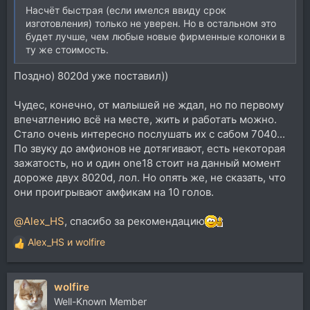
Насчёт быстрая (если имелся ввиду срок
изготовления) только не уверен. Но в остальном это
будет лучше, чем любые новые фирменные колонки в
ту же стоимость.
Поздно) 8020d уже поставил))
Чудес, конечно, от малышей не ждал, но по первому
впечатлению всё на месте, жить и работать можно.
Стало очень интересно послушать их с сабом 7040...
По звуку до амфионов не дотягивают, есть некоторая
зажатость, но и один one18 стоит на данный момент
дороже двух 8020d, лол. Но опять же, не сказать, что
они проигрывают амфикам на 10 голов.
@Alex_HS
, спасибо за рекомендацию
Alex_HS
и
wolfire
Р
е
а
wolfire
к
ц
Well-Known Member