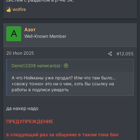
wolfire
Р
е
а
Азот
к
А
ц
Well-Known Member
и
и
20 Июл 2025
:
#12.055
Denis12308 написал(а):
А что Нойманы уже продал? Или что там было…
«свожу точно» это ни о чем, хоть бы ссылку на
работы в подписи увидеть
да нахер надо
ПРЕДУПРЕЖДЕНИЕ
в следующий раз за общение в таком тоне бан