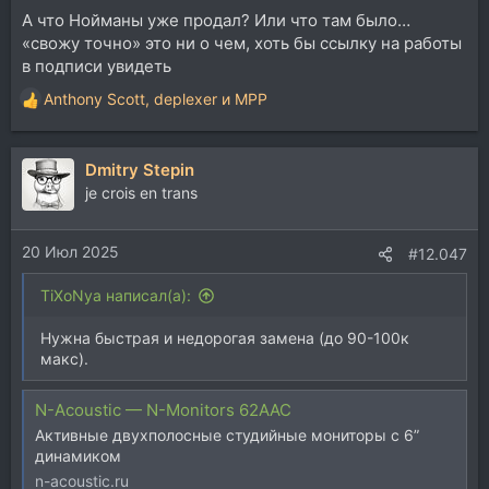
А что Нойманы уже продал? Или что там было…
«свожу точно» это ни о чем, хоть бы ссылку на работы
в подписи увидеть
Anthony Scott
,
deplexer
и
MPP
Р
е
а
Dmitry Stepin
к
ц
je crois en trans
и
и
20 Июл 2025
:
#12.047
TiXoNya написал(а):
Нужна быстрая и недорогая замена (до 90-100к
макс).
N-Acoustic — N-Monitors 62ААС
Активные двухполосные студийные мониторы с 6”
динамиком
n-acoustic.ru