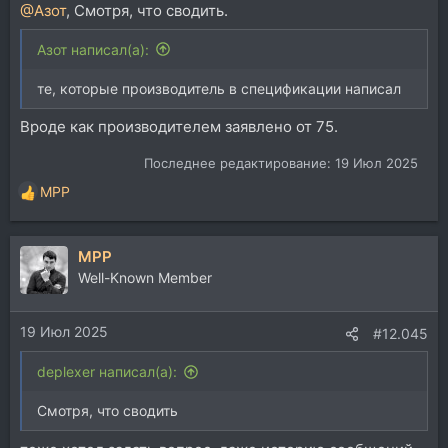
@Азот
, Смотря, что сводить.
Азот написал(а):
те, которые производитель в спецификации написал
Вроде как производителем заявлено от 75.
Последнее редактирование:
19 Июл 2025
MPP
Р
е
а
MPP
к
ц
Well-Known Member
и
и
19 Июл 2025
:
#12.045
deplexer написал(а):
Смотря, что сводить