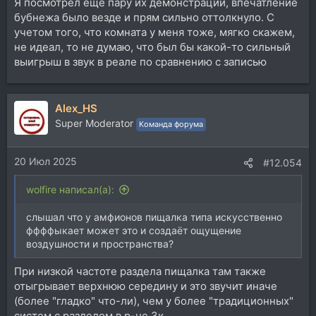
Я посмотрел еще пару их демонстраций, впечатление
бубнежа было везде и прям сильно оттолкнуло. С
учетом того, что комната у меня тоже, мягко скажем,
не идеал, то не думаю, что был бы какой-то сильный
выигрыш в звук в реале по сравнению с записью
Alex_HS
Super Moderator
Команда форума
20 Июл 2025
#12.054
wolfire написал(а):
слышал что у амфионов пищалка типа искусственно
ффффыкает может это и создаёт ощущение
воздушности и пространства?
При низкой частоте раздела пищалка там также
отыгрывает верхнюю середину и это звучит иначе
(более "гладко" что-ли), чем у более "традиционных"
систем с разделом в р-не 3к.