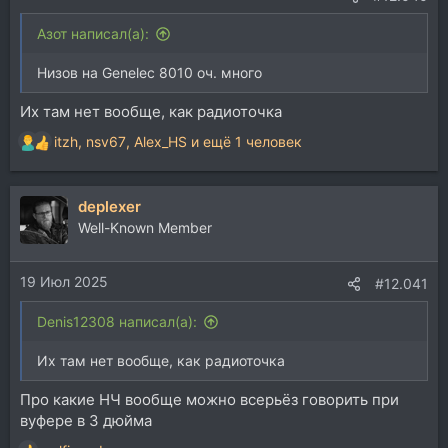
Азот написал(а):
Низов на Genelec 8010 оч. много
Их там нет вообще, как радиоточка
itzh
,
nsv67
,
Alex_HS
и ещё 1 человек
Р
е
а
deplexer
к
ц
Well-Known Member
и
и
19 Июл 2025
:
#12.041
Denis12308 написал(а):
Их там нет вообще, как радиоточка
Про какие НЧ вообще можно всерьёз говорить при
вуфере в 3 дюйма