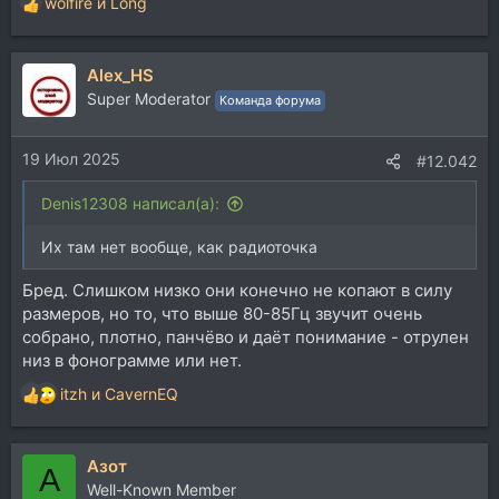
wolfire
и
Long
Р
е
а
Alex_HS
к
ц
Super Moderator
Команда форума
и
и
19 Июл 2025
:
#12.042
Denis12308 написал(а):
Их там нет вообще, как радиоточка
Бред. Слишком низко они конечно не копают в силу
размеров, но то, что выше 80-85Гц звучит очень
собрано, плотно, панчёво и даёт понимание - отрулен
низ в фонограмме или нет.
itzh
и
CavernEQ
Р
е
а
Азот
к
А
ц
Well-Known Member