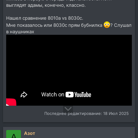
выглядят адамы, конечно, классно.
Нашел сравнение 8010a vs 8030c.
Мне показалось или 8030c прям бубнилка
? Слушал
в наушниках
Последнее редактирование:
18 Июл 2025
Азот
А