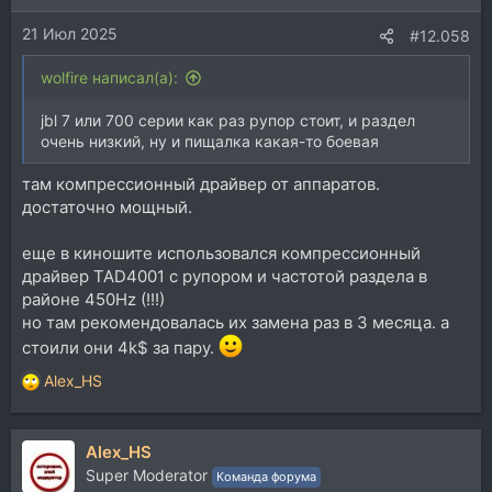
21 Июл 2025
#12.058
wolfire написал(а):
jbl 7 или 700 серии как раз рупор стоит, и раздел
очень низкий, ну и пищалка какая-то боевая
там компрессионный драйвер от аппаратов.
достаточно мощный.
еще в киношите использовался компрессионный
драйвер TAD4001 с рупором и частотой раздела в
районе 450Hz (!!!)
но там рекомендовалась их замена раз в 3 месяца. а
стоили они 4k$ за пару.
Alex_HS
Р
е
а
Alex_HS
к
ц
Super Moderator
Команда форума