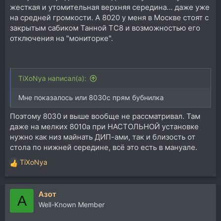
жесткая и утомительная верхняя середина... даже уже
на средней громкости. А 8020 у меня в Москве стоят с
закрытым сабиком Танной ТС8 и возможностью его
отключения на "мониторке".
TiXoNya написал(а):
Мне показалось или 8030c прям бубнилка
Поэтому 8030 и выше вообще не рассматривал. Там
даже на мелких 8010а при НАСТОЛЬНОЙ установке
нужно как низ майнать ДИП-ами, так и близость от
стола по нижней середине, всё это есть в мануале.
TiXoNya
Р
е
а
Азот
к
А
ц
Well-Known Member
и