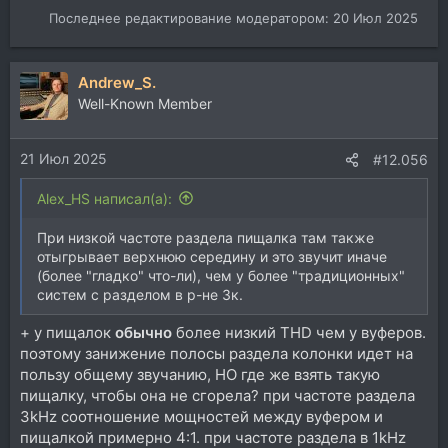
Последнее редактирование модератором:
20 Июл 2025
Andrew_S.
Well-Known Member
21 Июл 2025
#12.056
Alex_HS написал(а):
При низкой частоте раздела пищалка там также
отыгрывает верхнюю середину и это звучит иначе
(более "гладко" что-ли), чем у более "традиционных"
систем с разделом в р-не 3к.
+ у пищалок
обычно
более низкий THD чем у вуферов.
поэтому занижение полосы раздела колонки идет на
пользу общему звучанию, НО где же взять такую
пищалку, чтобы она не сгорела? при частоте раздела
3kHz соотношение мощностей между вуфером и
пищалкой примерно 4:1. при частоте раздела в 1kHz