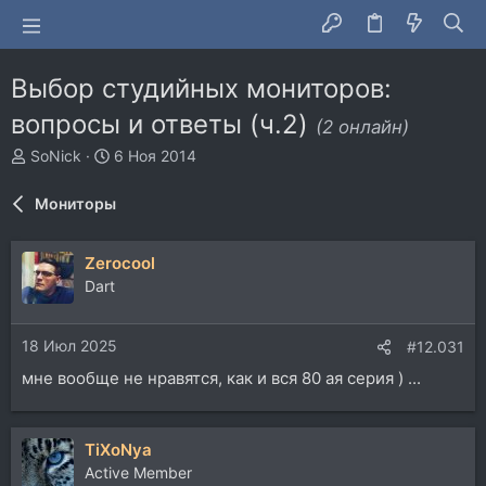
Выбор студийных мониторов:
вопросы и ответы (ч.2)
(2 онлайн)
А
Д
SoNick
6 Ноя 2014
в
а
т
т
Мониторы
о
а
р
н
т
а
Zerocool
е
ч
Dart
м
а
ы
л
а
18 Июл 2025
#12.031
мне вообще не нравятся, как и вся 80 ая серия ) ...
TiXoNya
Active Member