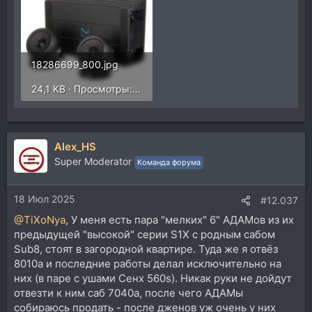
18286699_800.jpg
24,1 KB · Просмотры: 188
Alex_HS
Super Moderator
Команда форума
18 Июл 2025
#12.037
@TiXoNya
, У меня есть пара "мелких" 6" АДАМов из их
предыдущей "высокой" серии S1X с родным сабом
Sub8, стоят в загородной квартире. Туда же я отвёз
8010а и последние работы делал исключительно на
них (в паре с ушами Сенх 560s). Никак руки не дойдут
отвезти к ним саб 7040а, после чего АДАМы
собираюсь продать - после дженов уж очень у них